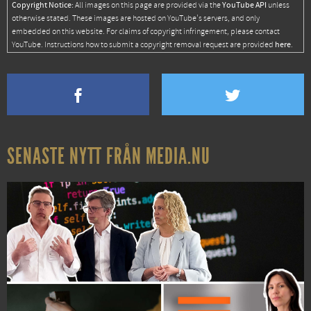
Copyright Notice:
YouTube API
All images on this page are provided via the
unless
otherwise stated. These images are hosted on YouTube's servers, and only
embedded on this website. For claims of copyright infringement, please contact
here
YouTube. Instructions how to submit a copyright removal request are provided
.
SENASTE NYTT FRÅN MEDIA.NU