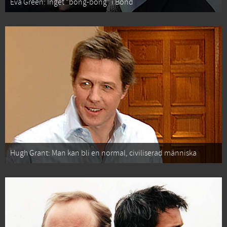
Eva Green: Inget “bong-bong” i Bond
Hugh Grant: Man kan bli en normal, civiliserad människa