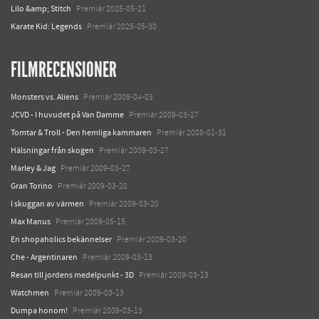
Lilo &amp; Stitch
Premiär 2025-05-21
Karate Kid: Legends
Premiär 2025-05-30
FILMRECENSIONER
Monsters vs. Aliens
Premiär 2009-04-03
JCVD - I huvudet på Van Damme
Premiär 2009-03-27
Tomtar & Troll - Den hemliga kammaren
Premiär 2008-01-31
Hälsningar från skogen
Premiär 2009-03-27
Marley & Jag
Premiär 2009-03-27
Gran Torino
Premiär 2009-03-20
I skuggan av värmen
Premiär 2009-03-20
Max Manus
Premiär 2009-05-15
En shopaholics bekännelser
Premiär 2009-03-20
Che - Argentinaren
Premiär 2009-03-13
Resan till jordens medelpunkt - 3D
Premiär 2009-03-13
Watchmen
Premiär 2009-03-13
Dumpa honom!
Premiär 2009-03-13