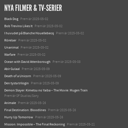
NYA FILMER & TV-SERIER
Black Dog
Premiär 2025-05-02
Bob Trevino Likes It
Premiär 2025-05-02
I huvudet på Blanche Houellebecq
Premiär 2025-05-02
Rörelser
Premiär 2025-05-02
Unanimal
Premiär 2025-05-02
Warfare
Premiär 2025-05-02
Ocean with David Attenborough
Premiär 2025-05-08
Abir Gulaal
Premiär 2025-05-09
Death of a Unicorn
Premiär 2025-05-09
Den tysta trilogin
Premiär 2025-05-09
Demon Slayer: Kimetsu no Yaiba – The Movie: Mugen Train
Premiär SF Studios/Sony
Animale
Premiär 2025-05-16
Final Destination: Bloodlines
Premiär 2025-05-16
Hurry Up Tomorrow
Premiär 2025-05-16
Mission: Impossible – The Final Reckoning
Premiär 2025-05-21