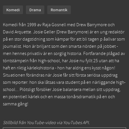
Komedi
Drama
Romantik
Komedi från 1999 av Raja Gosnell med Drew Barrymore och
David Arquette. Josie Geller (Drew Barrymore) är en ung redaktör
på en stor dagstidning som kämpar för att bli tagen p åallvar som
journalist. Hon är briljant som den smarta nörden på jobbet -
men hennes privatliv är en sorglig historia. Fortfarande plågad av
töntstämpeln från high-school, har Josie nu fyllt 25 utan att ha
haft en riktig kärlekshistoria - hon har aldrig ens kysst någon!
Situationen förändras när Josie får sitt första seriösa uppdrag
som reporter: hon ska låtsas vara student på en närliggande high-
school... Plötsligt försöker Josie balansera mellan sitt uppdrag,
en potentiell kärlek och en massa tonårsdramatik på en och
samma gång!
Stillbild från YouTube-video via YouTubes API.