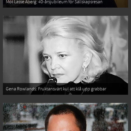
Möt Lasse Åberg: 40-årsjubileum för Sällskapsresan
Gena Rowlands: Fruktansvärt kul att klå upp grabbar