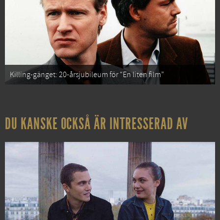
Killing-gänget: 20-årsjubileum för “En liten film”
DU KANSKE OCKSÅ ÄR INTRESSERAD AV