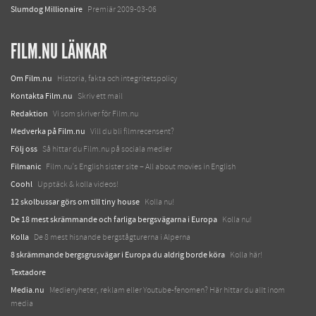
Slumdog Millionaire
Premiär 2009-03-06
FILM.NU LÄNKAR
Om Film.nu
Historia, fakta och integritetspolicy
Kontakta Film.nu
Skriv ett mail
Redaktion
Vi som skriver för Film.nu
Medverka på Film.nu
Vill du bli filmrecensent?
Följ oss
Så hittar du Film.nu på sociala medier
Filmanic
Film.nu's English sister site – All about movies in English
Coohl
Upptäck & kolla videos!
12 skolbussar görs om till tiny house
Kolla nu!
De 18 mest skrämmande och farliga bergsvägarna i Europa
Kolla nu!
Kolla
De 8 mest hisnande bergstågturerna i Alperna
8 skrämmande bergsgrusvägar i Europa du aldrig borde köra
Kolla här!
Textadore
Media.nu
Medienyheter, reklam eller Youtube-fenomen? Här hittar du allt inom
media