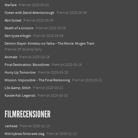
Warfare
Premiär 2025-05-02
Ocean with David Attenborough
Premiär 2025-05-08
Abir Gulaal
Premiär 2025-05-09
Death of a Unicorn
Premiär 2025-05-09
Den tysta trilogin
Premiär 2025-05-09
Demon Slayer: Kimetsu no Yaiba – The Movie: Mugen Train
Premiär SF Studios/Sony
Animale
Premiär 2025-05-16
Final Destination: Bloodlines
Premiär 2025-05-16
Hurry Up Tomorrow
Premiär 2025-05-16
Mission: Impossible – The Final Reckoning
Premiär 2025-05-21
Lilo &amp; Stitch
Premiär 2025-05-21
Karate Kid: Legends
Premiär 2025-05-30
FILMRECENSIONER
Jarhead
Premiär 2006-01-13
Mitt hjärtas förlorade slag
Premiär 2006-01-13