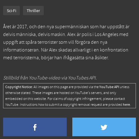
Sci-Fi
Thriller
Året är 2017, och den nya supermänniskan som har uppstått är
delvis människa, delvis maskin. Alex är polis i Los Angeles med
uppgift att spåra terrorister som vill förgöra den nya
informationseran. När Alex skadas allvarligt i en konfrontation
med terroristerna, börjar han ifrågasätta sina åsikter.
Stillbild från YouTube-video via YouTubes API.
Copyright Notice:
YouTube API
All images on this page are provided via the
unless
otherwise stated. These images are hosted on YouTube's servers, and only
embedded on this website. For claims of copyright infringement, please contact
here
YouTube. Instructions how to submit a copyright removal request are provided
.