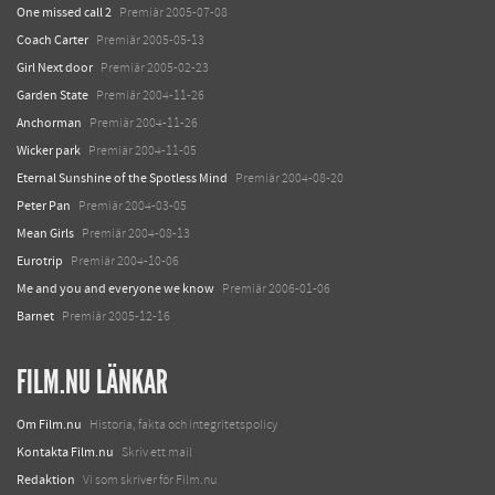
One missed call 2
Premiär 2005-07-08
Coach Carter
Premiär 2005-05-13
Girl Next door
Premiär 2005-02-23
Garden State
Premiär 2004-11-26
Anchorman
Premiär 2004-11-26
Wicker park
Premiär 2004-11-05
Eternal Sunshine of the Spotless Mind
Premiär 2004-08-20
Peter Pan
Premiär 2004-03-05
Mean Girls
Premiär 2004-08-13
Eurotrip
Premiär 2004-10-06
Me and you and everyone we know
Premiär 2006-01-06
Barnet
Premiär 2005-12-16
FILM.NU LÄNKAR
Om Film.nu
Historia, fakta och integritetspolicy
Kontakta Film.nu
Skriv ett mail
Redaktion
Vi som skriver för Film.nu