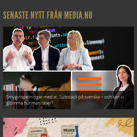
SENASTE NYTT FRÅN MEDIA.NU
Smyginspelningar med ai, Substack på svenska – och kan vi
glömma hur man läser?