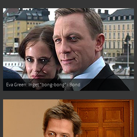
Eva Green: Inget “bong-bong” i Bond