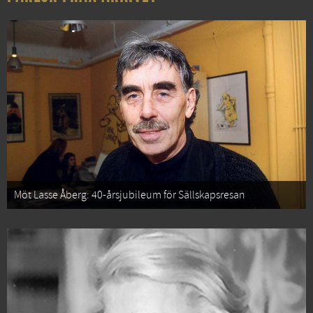
Möt Lasse Åberg: 40-årsjubileum för Sällskapsresan