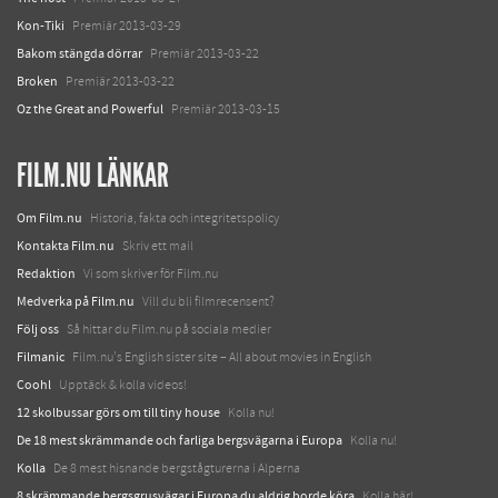
Kon-Tiki
Premiär 2013-03-29
Bakom stängda dörrar
Premiär 2013-03-22
Broken
Premiär 2013-03-22
Oz the Great and Powerful
Premiär 2013-03-15
FILM.NU LÄNKAR
Om Film.nu
Historia, fakta och integritetspolicy
Kontakta Film.nu
Skriv ett mail
Redaktion
Vi som skriver för Film.nu
Medverka på Film.nu
Vill du bli filmrecensent?
Följ oss
Så hittar du Film.nu på sociala medier
Filmanic
Film.nu's English sister site – All about movies in English
Coohl
Upptäck & kolla videos!
12 skolbussar görs om till tiny house
Kolla nu!
De 18 mest skrämmande och farliga bergsvägarna i Europa
Kolla nu!
Kolla
De 8 mest hisnande bergstågturerna i Alperna
8 skrämmande bergsgrusvägar i Europa du aldrig borde köra
Kolla här!