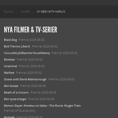
FILM.NU
FILMER
MY WEEK WITH MARILYN
NYA FILMER & TV-SERIER
Black Dog
Premiär 2025-05-02
Bob Trevino Likes It
Premiär 2025-05-02
I huvudet på Blanche Houellebecq
Premiär 2025-05-02
Rörelser
Premiär 2025-05-02
Unanimal
Premiär 2025-05-02
Warfare
Premiär 2025-05-02
Ocean with David Attenborough
Premiär 2025-05-08
Abir Gulaal
Premiär 2025-05-09
Death of a Unicorn
Premiär 2025-05-09
Den tysta trilogin
Premiär 2025-05-09
Demon Slayer: Kimetsu no Yaiba – The Movie: Mugen Train
Premiär SF Studios/Sony
Animale
Premiär 2025-05-16