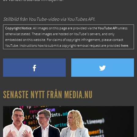
Stillbild från YouTube-video via YouTubes API.
Copyright Notice:
YouTube API
All images on this page are provided via the
unless
otherwise stated. These images are hosted on YouTube's servers, and only
embedded on this website. For claims of copyright infringement, please contact
here
YouTube. Instructions how to submit a copyright removal request are provided
.
SENASTE NYTT FRÅN MEDIA.NU