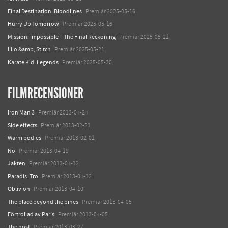
Final Destination: Bloodlines
Premiär 2025-05-16
Hurry Up Tomorrow
Premiär 2025-05-16
Mission: Impossible – The Final Reckoning
Premiär 2025-05-21
Lilo &amp; Stitch
Premiär 2025-05-21
Karate Kid: Legends
Premiär 2025-05-30
FILMRECENSIONER
Iron Man 3
Premiär 2013-04-24
Side effects
Premiär 2013-02-21
Warm bodies
Premiär 2013-02-01
No
Premiär 2013-04-19
Jakten
Premiär 2013-04-12
Paradis: Tro
Premiär 2013-04-12
Oblivion
Premiär 2013-04-10
The place beyond the pines
Premiär 2013-04-05
Förtrollad av Paris
Premiär 2013-04-05
The host
Premiär 2013-03-27