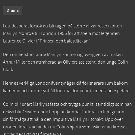
Drama
I ett desperat försök att bli tagen på större allvar reser ikonen
Marilyn Monroe till London 1956 för att spela mot legenden
Laurence Olivier i "Prinsen och balettflickan".
Den ömhetstörstande Marilyn känner sig övergiven av maken
Arthur Miller och attraherad av Oliviers assistent, den unge Colin
Clark.
Hennes verkliga Londonäventyr äger därför snarare rum bakom
kameran och utom synhåll för sina dominanta medskådespelare.
Colin blir snart Marilyns fasta och trygga punkt, samtidigt som han
också blir Oliviers enda hopp att kunna slutföra sin film genom
sin förmåga att hålla den impulsiva Marilyn i schakt. Upp över
öronen förälskad är det nu Colins hjärta som riskerar att krossas,
av världens största filmstjärna!