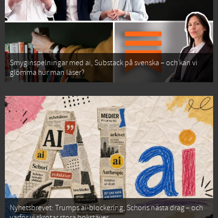
Smyginspelningar med ai, Substack på svenska – och kan vi
glömma hur man läser?
Nyhetsbrevet: Trumps ai-blockering, Schoris nästa drag – och
varför vi skrotar stora bokstäver