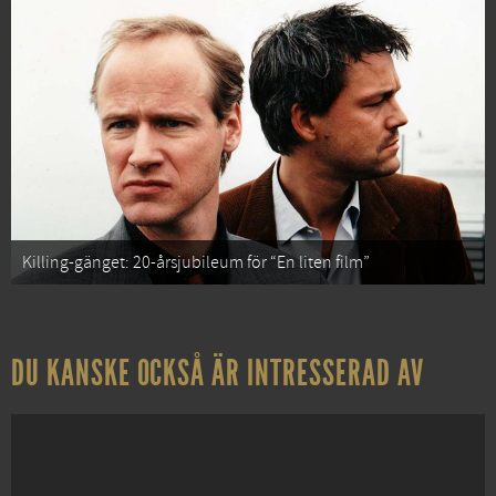
Killing-gänget: 20-årsjubileum för “En liten film”
DU KANSKE OCKSÅ ÄR INTRESSERAD AV