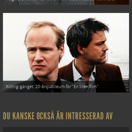
Killing-gänget: 20-årsjubileum för “En liten film”
DU KANSKE OCKSÅ ÄR INTRESSERAD AV