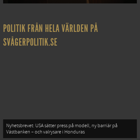
POLITIK FRÅN HELA VÄRLDEN PÅ
SVÅGERPOLITIK.SE
Nyhetsbrevet: USA sätter press på modell, ny barriär på
Västbanken – och valrysare i Honduras