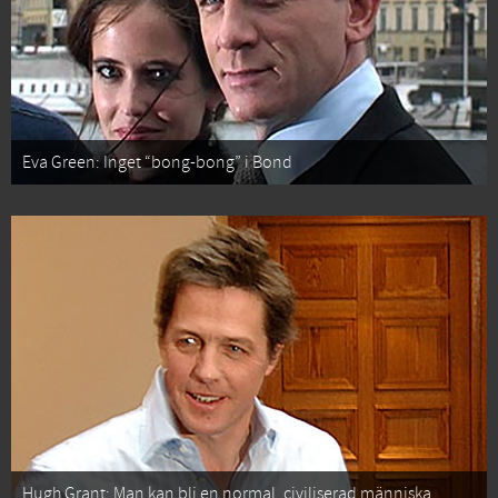
Eva Green: Inget “bong-bong” i Bond
Hugh Grant: Man kan bli en normal, civiliserad människa