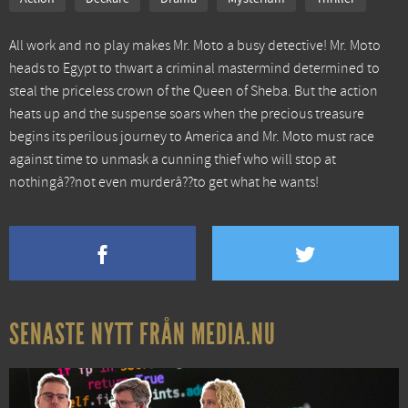
All work and no play makes Mr. Moto a busy detective! Mr. Moto
heads to Egypt to thwart a criminal mastermind determined to
steal the priceless crown of the Queen of Sheba. But the action
heats up and the suspense soars when the precious treasure
begins its perilous journey to America and Mr. Moto must race
against time to unmask a cunning thief who will stop at
nothingâ??not even murderâ??to get what he wants!
SENASTE NYTT FRÅN MEDIA.NU