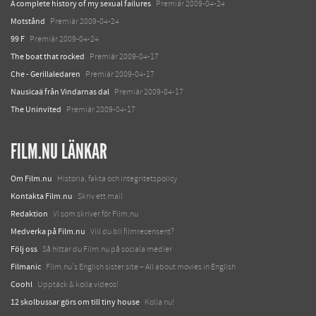
A complete history of my sexual failures
Premiär 2009-04-24
Motstånd
Premiär 2009-04-24
99 F
Premiär 2009-04-24
The boat that rocked
Premiär 2009-04-17
Che - Gerillaledaren
Premiär 2009-04-17
Nausicaä från Vindarnas dal
Premiär 2009-04-17
The Uninvited
Premiär 2009-04-17
FILM.NU LÄNKAR
Om Film.nu
Historia, fakta och integritetspolicy
Kontakta Film.nu
Skriv ett mail
Redaktion
Vi som skriver för Film.nu
Medverka på Film.nu
Vill du bli filmrecensent?
Följ oss
Så hittar du Film.nu på sociala medier
Filmanic
Film.nu's English sister site – All about movies in English
Coohl
Upptäck & kolla videos!
12 skolbussar görs om till tiny house
Kolla nu!