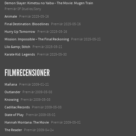
Demon Slayer: Kimetsu no Yaiba – The Movie: Mugen Train
Premiär SF Studios/Sony
Animale
Premiär 2025-05-16
Final Destination: Bloodlines
Premiär 2025-05-16
Hurry Up Tomorrow
Premiär 2025-05-16
Mission: Impossible – The Final Reckoning
Premiär 2025-05-21
Lilo &amp; Stitch
Premiär 2025-05-21
Karate Kid: Legends
Premiär 2025-05-30
FILMRECENSIONER
Mañana
Premiär 2009-01-21
Outlander
Premiär 2009-05-08
Knowing
Premiär 2009-05-08
Cadillac Records
Premiär 2009-05-08
State of Play
Premiär 2009-05-01
Hannah Montana: The Movie
Premiär 2009-05-01
The Reader
Premiär 2009-04-24