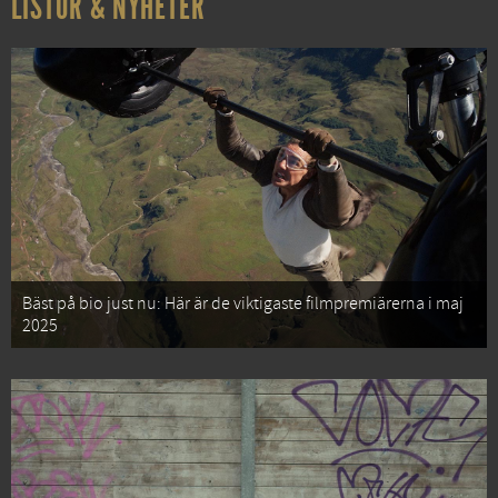
LISTOR & NYHETER
Bäst på bio just nu: Här är de viktigaste filmpremiärerna i maj
2025