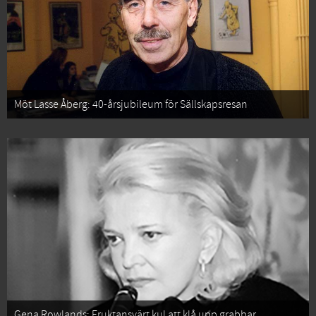
Möt Lasse Åberg: 40-årsjubileum för Sällskapsresan
Gena Rowlands: Fruktansvärt kul att klå upp grabbar