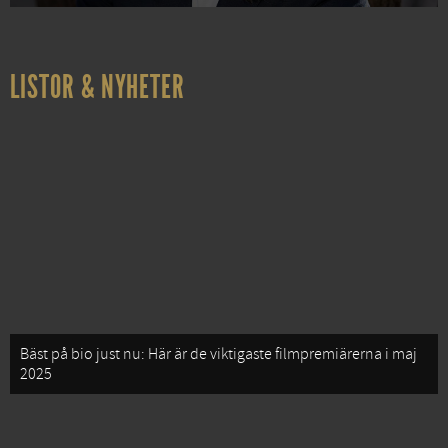
LISTOR & NYHETER
Bäst på bio just nu: Här är de viktigaste filmpremiärerna i maj
2025