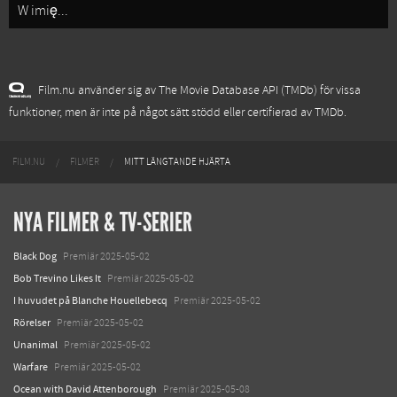
W imię...
Film.nu använder sig av The Movie Database API (TMDb) för vissa
funktioner, men är inte på något sätt stödd eller certifierad av TMDb.
FILM.NU
FILMER
MITT LÄNGTANDE HJÄRTA
NYA FILMER & TV-SERIER
Black Dog
Premiär 2025-05-02
Bob Trevino Likes It
Premiär 2025-05-02
I huvudet på Blanche Houellebecq
Premiär 2025-05-02
Rörelser
Premiär 2025-05-02
Unanimal
Premiär 2025-05-02
Warfare
Premiär 2025-05-02
Ocean with David Attenborough
Premiär 2025-05-08