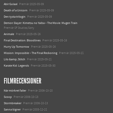
Abir Gulaal
Premiär 2025-05-09
Death of a Unicorn
Premiär 2025-05-09
Den tysta trilogin
Premiär 2025-05-09
Demon Slayer: Kimetsu no Yaiba – The Movie: Mugen Train
Premiär SF Studios/Sony
Animale
Premiär 2025-05-16
Final Destination: Bloodlines
Premiär 2025-05-16
Hurry Up Tomorrow
Premiär 2025-05-16
Mission: Impossible – The Final Reckoning
Premiär 2025-05-21
Lilo &amp; Stitch
Premiär 2025-05-21
Karate Kid: Legends
Premiär 2025-05-30
FILMRECENSIONER
När mörkret faller
Premiär 2006-10-20
Scoop
Premiär 2006-10-13
Stormbreaker
Premiär 2006-10-13
Sanna lögner
Premiär 2005-12-21