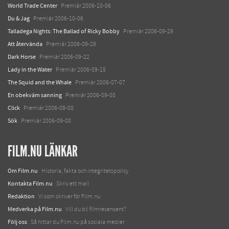
World Trade Center
Premiär 2006-10-06
Du & Jag
Premiär 2006-10-06
Talladega Nights: The Ballad of Ricky Bobby
Premiär 2006-09-29
Att återvända
Premiär 2006-09-29
Dark Horse
Premiär 2006-09-22
Lady in the Water
Premiär 2006-09-15
The Squid and the Whale
Premiär 2006-07-07
En obekväm sanning
Premiär 2006-09-08
Click
Premiär 2006-09-08
Sök
Premiär 2006-09-08
FILM.NU LÄNKAR
Om Film.nu
Historia, fakta och integritetspolicy
Kontakta Film.nu
Skriv ett mail
Redaktion
Vi som skriver för Film.nu
Medverka på Film.nu
Vill du bli filmrecensent?
Följ oss
Så hittar du Film.nu på sociala medier