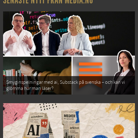
SENASTE NYTT FRÅN MEDIA.NU
Smyginspelningar med ai, Substack på svenska – och kan vi
glömma hur man läser?