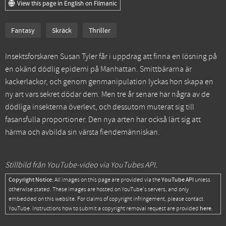
View this page in English on Filmanic
Fantasy
Skräck
Thriller
Insektsforskaren Susan Tyler får i uppdrag att finna en lösning på
en okänd dödlig epidemi på Manhattan. Smittbärarna är
kackerlackor, och genom genmanipulation lyckas hon skapa en
ny art vars sekret dödar dem. Men tre år senare har några av de
dödliga insekterna överlevt, och dessutom muterat sig till
fasansfulla proportioner. Den nya arten har också lärt sig att
härma och avbilda sin värsta fiendemänniskan.
Stillbild från YouTube-video via YouTubes API.
Copyright Notice:
YouTube API
All images on this page are provided via the
unless
otherwise stated. These images are hosted on YouTube's servers, and only
embedded on this website. For claims of copyright infringement, please contact
here
YouTube. Instructions how to submit a copyright removal request are provided
.