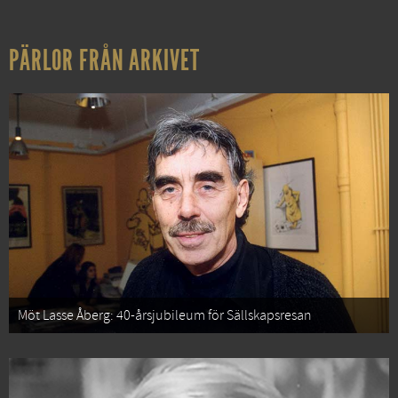
PÄRLOR FRÅN ARKIVET
Möt Lasse Åberg: 40-årsjubileum för Sällskapsresan