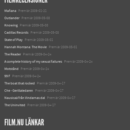
Mañana
Premiär 2009-01-21
Outlander
Premiär 2009-05-08
Knowing
Premiär 2009-05-08
Cadillac Records
Premiär 2009-05-08
State of Play
Premiär 2009-05-01
Hannah Montana: The Movie
Premiär 2009-05-01
The Reader
Premiär 2009-04-24
A complete history of my sexual failures
Premiär 2009-04-24
Motstånd
Premiär 2009-04-24
99 F
Premiär 2009-04-24
The boat that rocked
Premiär 2009-04-17
Che - Gerillaledaren
Premiär 2009-04-17
Nausicaä från Vindarnas dal
Premiär 2009-04-17
The Uninvited
Premiär 2009-04-17
FILM.NU LÄNKAR