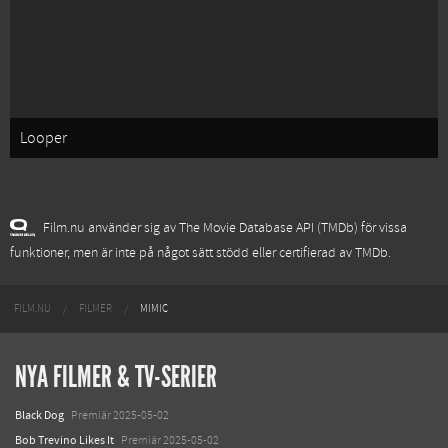
Looper
Film.nu använder sig av The Movie Database API (TMDb) för vissa
funktioner, men är inte på något sätt stödd eller certifierad av TMDb.
FILM.NU
FILMER
MIMIC
NYA FILMER & TV-SERIER
Black Dog
Premiär 2025-05-02
Bob Trevino Likes It
Premiär 2025-05-02