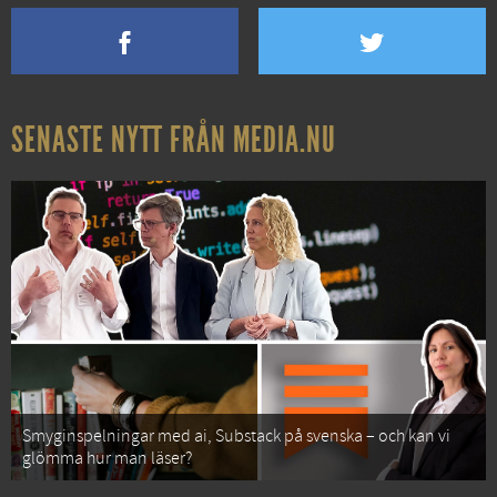
SENASTE NYTT FRÅN MEDIA.NU
Smyginspelningar med ai, Substack på svenska – och kan vi
glömma hur man läser?