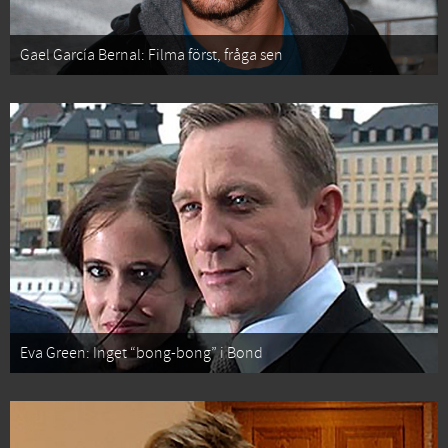
Gael García Bernal: Filma först, fråga sen
Eva Green: Inget “bong-bong” i Bond