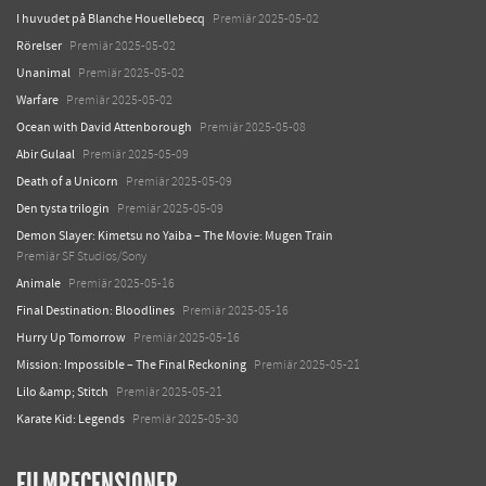
I huvudet på Blanche Houellebecq
Premiär 2025-05-02
Rörelser
Premiär 2025-05-02
Unanimal
Premiär 2025-05-02
Warfare
Premiär 2025-05-02
Ocean with David Attenborough
Premiär 2025-05-08
Abir Gulaal
Premiär 2025-05-09
Death of a Unicorn
Premiär 2025-05-09
Den tysta trilogin
Premiär 2025-05-09
Demon Slayer: Kimetsu no Yaiba – The Movie: Mugen Train
Premiär SF Studios/Sony
Animale
Premiär 2025-05-16
Final Destination: Bloodlines
Premiär 2025-05-16
Hurry Up Tomorrow
Premiär 2025-05-16
Mission: Impossible – The Final Reckoning
Premiär 2025-05-21
Lilo &amp; Stitch
Premiär 2025-05-21
Karate Kid: Legends
Premiär 2025-05-30
FILMRECENSIONER