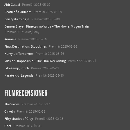
Abir Gulaal
Premiär 2025-05-09
Death of a Unicorn
Premiär 2025-05-09
Den tysta trilogin
Premiär 2025-05-09
Demon Slayer: Kimetsu no Yaiba – The Movie: Mugen Train
Premiär SF Studios/Sony
Animale
Premiär 2025-05-16
Final Destination: Bloodlines
Premiär 2025-05-16
Hurry Up Tomorrow
Premiär 2025-05-16
Mission: Impossible – The Final Reckoning
Premiär 2025-05-21
Lilo &amp; Stitch
Premiär 2025-05-21
Karate Kid: Legends
Premiär 2025-05-30
FILMRECENSIONER
The Voices
Premiär 2015-03-27
Cirkeln
Premiär 2015-02-18
Fifty shades of Grey
Premiär 2015-02-13
Chef
Premiär 2014-10-31