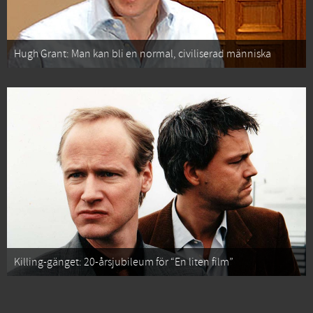
Hugh Grant: Man kan bli en normal, civiliserad människa
Killing-gänget: 20-årsjubileum för “En liten film”