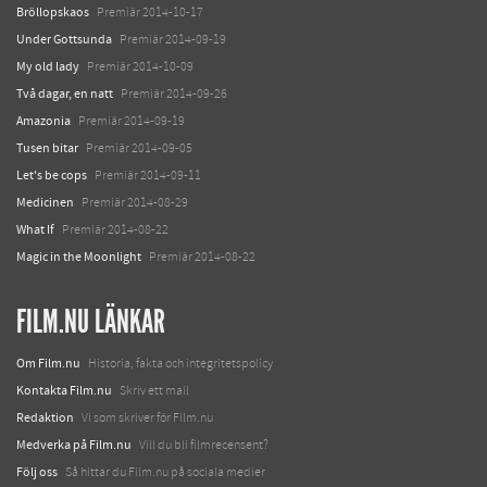
Bröllopskaos
Premiär 2014-10-17
Under Gottsunda
Premiär 2014-09-19
My old lady
Premiär 2014-10-09
Två dagar, en natt
Premiär 2014-09-26
Amazonia
Premiär 2014-09-19
Tusen bitar
Premiär 2014-09-05
Let's be cops
Premiär 2014-09-11
Medicinen
Premiär 2014-08-29
What If
Premiär 2014-08-22
Magic in the Moonlight
Premiär 2014-08-22
FILM.NU LÄNKAR
Om Film.nu
Historia, fakta och integritetspolicy
Kontakta Film.nu
Skriv ett mail
Redaktion
Vi som skriver för Film.nu
Medverka på Film.nu
Vill du bli filmrecensent?
Följ oss
Så hittar du Film.nu på sociala medier