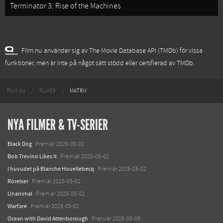
Terminator 3: Rise of the Machines
Film.nu använder sig av The Movie Database API (TMDb) för vissa
funktioner, men är inte på något sätt stödd eller certifierad av TMDb.
FILM.NU
FILMER
MATRIX
NYA FILMER & TV-SERIER
Black Dog
Premiär 2025-05-02
Bob Trevino Likes It
Premiär 2025-05-02
I huvudet på Blanche Houellebecq
Premiär 2025-05-02
Rörelser
Premiär 2025-05-02
Unanimal
Premiär 2025-05-02
Warfare
Premiär 2025-05-02
Ocean with David Attenborough
Premiär 2025-05-08