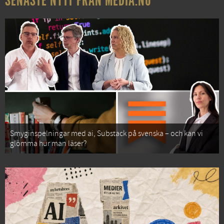
SENASTE NYTT FRÅN MEDIA.NU
Smyginspelningar med ai, Substack på svenska – och kan vi
glömma hur man läser?