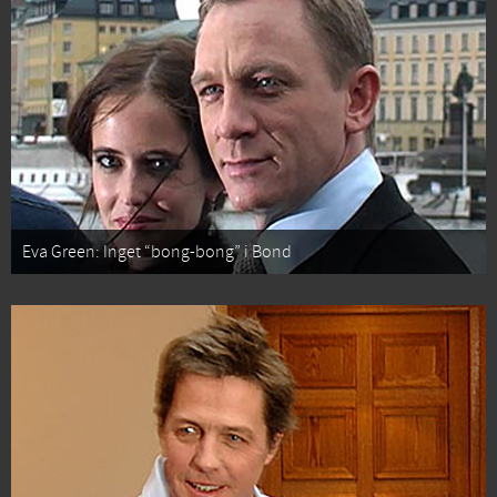
Eva Green: Inget “bong-bong” i Bond