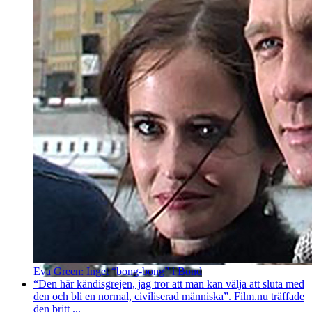
Eva Green: Inget “bong-bong” i Bond
“Den här kändisgrejen, jag tror att man kan välja att sluta med
den och bli en normal, civiliserad människa”. Film.nu träffade
den britt ...