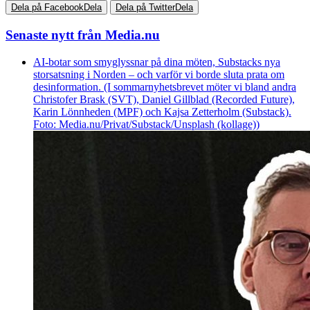
Dela på Facebook
Dela
Dela på Twitter
Dela
Senaste nytt från Media.nu
AI-botar som smyglyssnar på dina möten, Substacks nya
storsatsning i Norden – och varför vi borde sluta prata om
desinformation. (I sommarnyhetsbrevet möter vi bland andra
Christofer Brask (SVT), Daniel Gillblad (Recorded Future),
Karin Lönnheden (MPF) och Kajsa Zetterholm (Substack).
Foto: Media.nu/Privat/Substack/Unsplash (kollage))