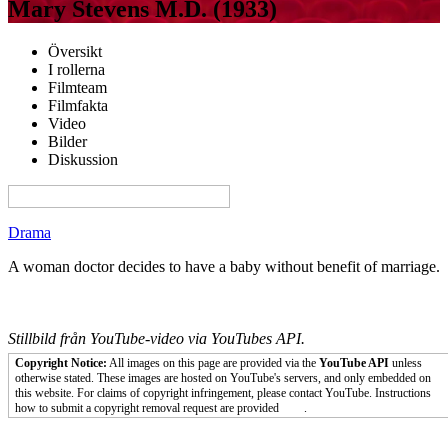
Mary Stevens M.D. (1933)
Översikt
I rollerna
Filmteam
Filmfakta
Video
Bilder
Diskussion
View this page in English on Filmanic
Drama
A woman doctor decides to have a baby without benefit of marriage.
Stillbild från YouTube-video via YouTubes API.
Copyright Notice:
All images on this page are provided via the
YouTube API
unless
otherwise stated. These images are hosted on YouTube's servers, and only embedded on
this website. For claims of copyright infringement, please contact YouTube. Instructions
how to submit a copyright removal request are provided
here
.