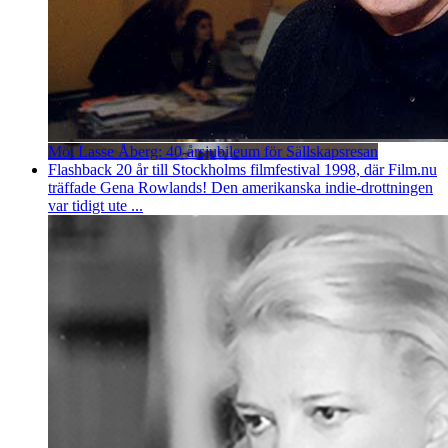
Möt Lasse Åberg: 40-årsjubileum för Sällskapsresan
Flashback 20 år till Stockholms filmfestival 1998, där Film.nu
träffade Gena Rowlands! Den amerikanska indie-drottningen
var tidigt ute ...