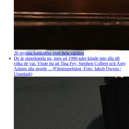
20 mysiga kattkaféer över hela världen
De är superkända nu, men på 1990-talet kände inte alla till
vilka de var. Visste du att Tina Fey, Stephen Colbert och Amy
Adams alla gjorde ... (Filminspelning. Foto: Jakob Owens /
Unsplash)