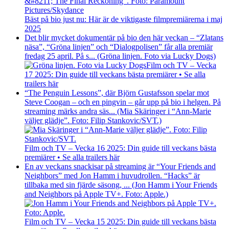
Bäst på bio just nu: Här är de viktigaste filmpremiärerna i maj
2025
Det blir mycket dokumentär på bio den här veckan – “Zlatans
näsa”, “Gröna linjen” och “Dialogpolisen” får alla premiär
fredag 25 april. På s... (Gröna linjen. Foto via Lucky Dogs)
Film och TV – Vecka
17 2025: Din guide till veckans bästa premiärer • Se alla
trailers här
“The Penguin Lessons”, där Björn Gustafsson spelar mot
Steve Coogan – och en pingvin – går upp på bio i helgen. På
streaming märks andra säs... (Mia Skäringer i “Ann-Marie
väljer glädje”. Foto: Filip Stankovic/SVT.)
Film och TV – Vecka 16 2025: Din guide till veckans bästa
premiärer • Se alla trailers här
En av veckans snackisar på streaming är “Your Friends and
Neighbors” med Jon Hamm i huvudrollen. “Hacks” är
tillbaka med sin fjärde säsong, ... (Jon Hamm i Your Friends
and Neighbors på Apple TV+. Foto: Apple.)
Film och TV – Vecka 15 2025: Din guide till veckans bästa