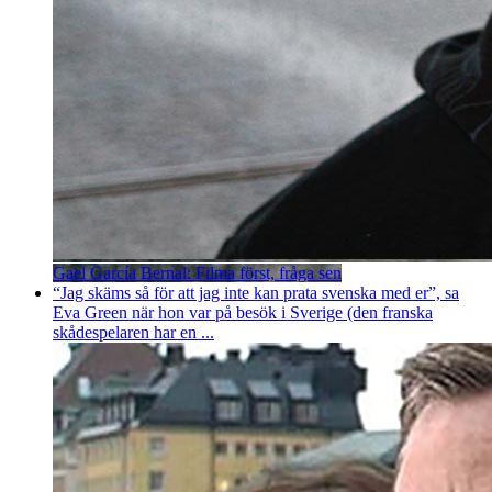
Gael García Bernal: Filma först, fråga sen
“Jag skäms så för att jag inte kan prata svenska med er”, sa
Eva Green när hon var på besök i Sverige (den franska
skådespelaren har en ...