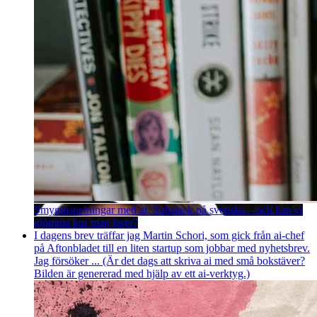
Smyginspelningar med ai, Substack på svenska – och kan vi
glömma hur man läser?
I dagens brev träffar jag Martin Schori, som gick från ai-chef
på Aftonbladet till en liten startup som jobbar med nyhetsbrev.
Jag försöker ... (Är det dags att skriva ai med små bokstäver?
Bilden är genererad med hjälp av ett ai-verktyg.)