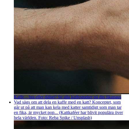
Kaffe – bra eller dåligt? Se alla kaffestudier på din fikapaus
Vad sägs om att dela en kaffe med en katt? Konceptet, som
går ut på att man kan kela med katter samtidigt som man tar
en fika, är mycket pop... (Kattkaféer har blivit populära över
hela världen. Foto: Reba Spike / Unsplash)