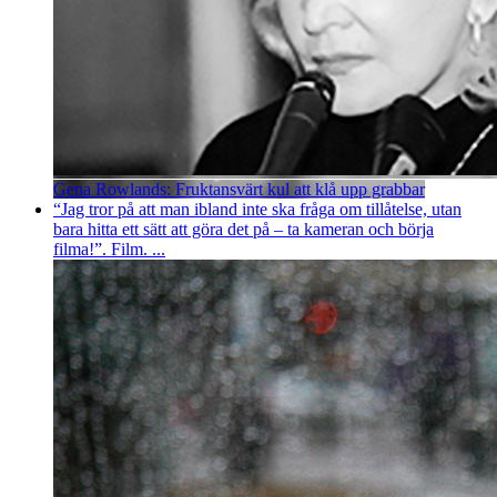
Gena Rowlands: Fruktansvärt kul att klå upp grabbar
“Jag tror på att man ibland inte ska fråga om tillåtelse, utan
bara hitta ett sätt att göra det på – ta kameran och börja
filma!”. Film. ...