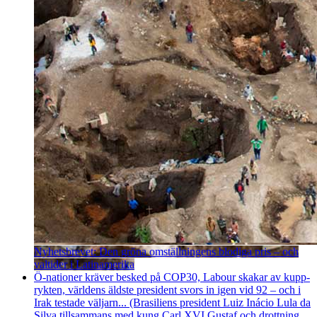
Nyhetsbrevet: Den gröna omställningens blodiga pris – och
valtider i Latinamerika
Ö-nationer kräver besked på COP30, Labour skakar av kupp­
rykten, världens äldste president svors in igen vid 92 – och i
Irak testade väljarn... (Brasiliens president Luiz Inácio Lula da
Silva tillsammans med kung Carl XVI Gustaf och drottning