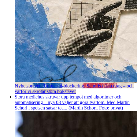
Nyhetsbrevet: Trumps ai-blockering, Schoris nästa drag – och
varför vi skrotar stora bokstäver
Stora mediehus skruvar upp tempot med algoritmer och
automatisering – nya 08 väljer att göra tvärtom. Med Martin
Schori i spetsen satsar tea... (Martin Schori. Foto: privat)