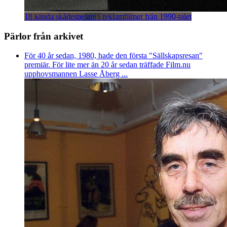
18 kända skådespelare i reklamfilmer från 1990-talet
Pärlor från arkivet
För 40 år sedan, 1980, hade den första "Sällskapsresan"
premiär. För lite mer än 20 år sedan träffade Film.nu
upphovsmannen Lasse Åberg ...