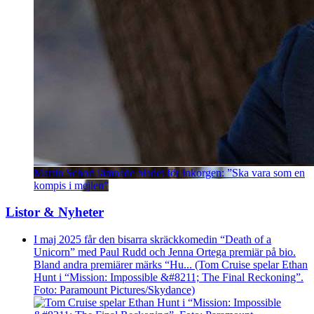
Martin Schori lämnade bladet för inkorgen: ”Ska vara som en
kompis i mejlen”
Listor & Nyheter
I maj 2025 får den bisarra skräckkomedin “Death of a
Unicorn” med Paul Rudd och Jenna Ortega premiär på bio.
Bland andra premiärer märks “Hu... (Tom Cruise spelar Ethan
Hunt i “Mission: Impossible &#8211; The Final Reckoning”.
Foto: Paramount Pictures/Skydance)