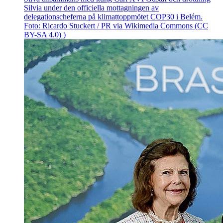
Silvia under den officiella mottagningen av
delegationscheferna på klimattoppmötet COP30 i Belém.
Foto: Ricardo Stuckert / PR via Wikimedia Commons (CC
BY-SA 4.0) )