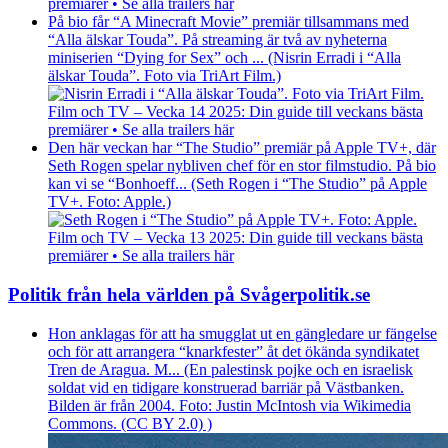
premiärer • Se alla trailers här
På bio får “A Minecraft Movie” premiär tillsammans med
“Alla älskar Touda”. På streaming är två av nyheterna
miniserien “Dying for Sex” och ... (Nisrin Erradi i “Alla
älskar Touda”. Foto via TriArt Film.)
Film och TV – Vecka 14 2025: Din guide till veckans bästa
premiärer • Se alla trailers här
Den här veckan har “The Studio” premiär på Apple TV+, där
Seth Rogen spelar nybliven chef för en stor filmstudio. På bio
kan vi se “Bonhoeff... (Seth Rogen i “The Studio” på Apple
TV+. Foto: Apple.)
Film och TV – Vecka 13 2025: Din guide till veckans bästa
premiärer • Se alla trailers här
Politik från hela världen på Svågerpolitik.se
Hon anklagas för att ha smugglat ut en gängledare ur fängelse
och för att arrangera “knarkfester” åt det ökända syndikatet
Tren de Aragua. M... (En palestinsk pojke och en israelisk
soldat vid en tidigare konstruerad barriär på Västbanken.
Bilden är från 2004. Foto: Justin McIntosh via Wikimedia
Commons. (CC BY 2.0) )