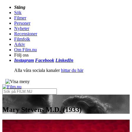
Stäng
Sök
Filmer
Personer
Nyheter
Recensioner
Filmfolk
Arkiv
Om Film.nu
Följ oss
Instagram
Facebook
LinkedIn
Alla våra sociala kanaler
hittar du här
Mary Stevens M.D. (1933)