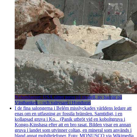
Nyhetsbrevet: USA sätter press på modell, ny barriär på
Västbanken – och valrysare i Honduras
I de fina salongerna i Belém misslyckades världens ledare att
enas om en utfasning av fossila bränslen. Samtidigt, i en
kollapsad gruva i Ko... (Panik utbröt vid en koboltgruva i
Kongo-Kinshasa efter att en bro rasat. Bilden visar en annan
gruva i landet som utvinner coltan, en mineral som används i
bland annat mobiltelefoner. Foto: MONUSCO via Wikimedia