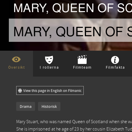
MARY, QUEEN OF SC
MARY, QUEEN OF SCO
Översikt
I rollerna
Filmteam
Filmfakta
View this page in English on Filmanic
Drama
Historisk
Mary Stuart, who was named Queen of Scotland when she was o
She is imprisoned at he age of 23 by her cousin Elizabeth Tu