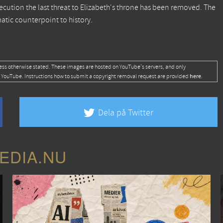
execution the last threat to Elizabeth's throne has been removed. The
atic counterpoint to history.
ess otherwise stated. These images are hosted on YouTube's servers, and only
here
 YouTube. Instructions how to submit a copyright removal request are provided
.
Dela på Twitter
EDIA.NU