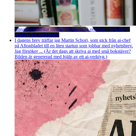
Smyginspelningar med ai, Substack på svenska – och kan vi
glömma hur man läser?
I dagens brev träffar jag Martin Schori, som gick från ai-chef
på Aftonbladet till en liten startup som jobbar med nyhetsbrev.
Jag försöker ... (Är det dags att skriva ai med små bokstäver?
Bilden är genererad med hjälp av ett ai-verktyg.)