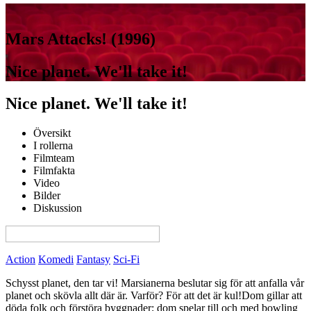
Mars Attacks! (1996)
Nice planet. We'll take it!
Nice planet. We'll take it!
Översikt
I rollerna
Filmteam
Filmfakta
Video
Bilder
Diskussion
View this page in English on Filmanic
Action
Komedi
Fantasy
Sci-Fi
Schysst planet, den tar vi! Marsianerna beslutar sig för att anfalla vår
planet och skövla allt där är. Varför? För att det är kul!Dom gillar att
döda folk och förstöra byggnader; dom spelar till och med bowling