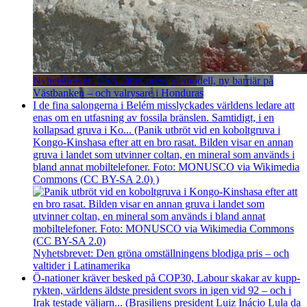
Nyhetsbrevet: USA sätter press på modell, ny barriär på
Västbanken – och valrysare i Honduras
I de fina salongerna i Belém misslyckades världens ledare att
enas om en utfasning av fossila bränslen. Samtidigt, i en
kollapsad gruva i Ko... (Panik utbröt vid en koboltgruva i
Kongo-Kinshasa efter att en bro rasat. Bilden visar en annan
gruva i landet som utvinner coltan, en mineral som används i
bland annat mobiltelefoner. Foto: MONUSCO via Wikimedia
Commons (CC BY-SA 2.0) )
Nyhetsbrevet: Den gröna omställningens blodiga pris – och
valtider i Latinamerika
Ö-nationer kräver besked på COP30, Labour skakar av kupp­
rykten, världens äldste president svors in igen vid 92 – och i
Irak testade väljarn... (Brasiliens president Luiz Inácio Lula da