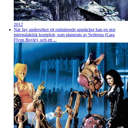
2012
När Jay undersöker ett rutinärende upptäcker han en stor
intergalaktisk komplott, som planerats av Serleena (Lara
Flynn Boyle), och ett ...