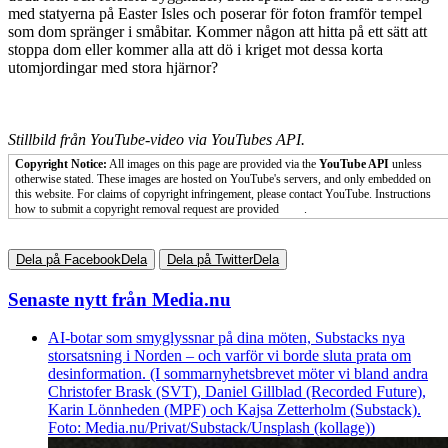
med statyerna på Easter Isles och poserar för foton framför tempel
som dom spränger i småbitar. Kommer någon att hitta på ett sätt att
stoppa dom eller kommer alla att dö i kriget mot dessa korta
utomjordingar med stora hjärnor?
Stillbild från YouTube-video via YouTubes API.
Copyright Notice:
All images on this page are provided via the
YouTube API
unless
otherwise stated. These images are hosted on YouTube's servers, and only embedded on
this website. For claims of copyright infringement, please contact YouTube. Instructions
how to submit a copyright removal request are provided
here
.
Dela på Facebook
Dela
Dela på Twitter
Dela
Senaste nytt från Media.nu
AI-botar som smyglyssnar på dina möten, Substacks nya
storsatsning i Norden – och varför vi borde sluta prata om
desinformation. (I sommarnyhetsbrevet möter vi bland andra
Christofer Brask (SVT), Daniel Gillblad (Recorded Future),
Karin Lönnheden (MPF) och Kajsa Zetterholm (Substack).
Foto: Media.nu/Privat/Substack/Unsplash (kollage))