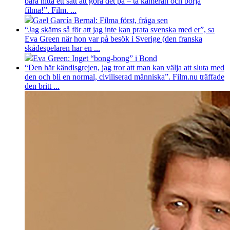
bara hitta ett sätt att göra det på – ta kameran och börja
filma!”. Film. ...
Gael García Bernal: Filma först, fråga sen
“Jag skäms så för att jag inte kan prata svenska med er”, sa
Eva Green när hon var på besök i Sverige (den franska
skådespelaren har en ...
Eva Green: Inget “bong-bong” i Bond
“Den här kändisgrejen, jag tror att man kan välja att sluta med
den och bli en normal, civiliserad människa”. Film.nu träffade
den britt ...