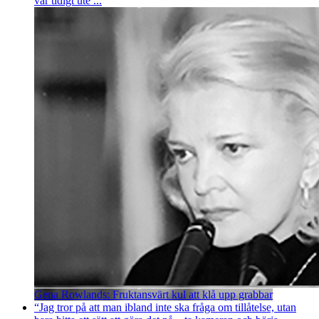
var tidigt ute ...
Gena Rowlands: Fruktansvärt kul att klå upp grabbar
“Jag tror på att man ibland inte ska fråga om tillåtelse, utan