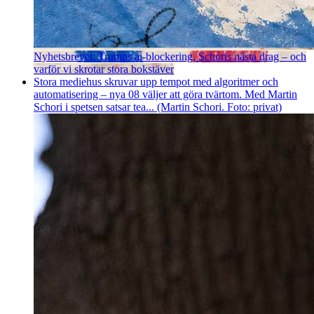
Nyhetsbrevet: Trumps ai-blockering, Schoris nästa drag – och
varför vi skrotar stora bokstäver
Stora mediehus skruvar upp tempot med algoritmer och
automatisering – nya 08 väljer att göra tvärtom. Med Martin
Schori i spetsen satsar tea... (Martin Schori. Foto: privat)