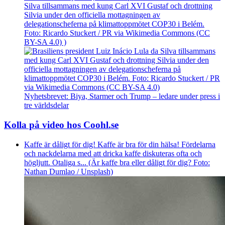
Silva tillsammans med kung Carl XVI Gustaf och drottning
Silvia under den officiella mottagningen av
delegationscheferna på klimattoppmötet COP30 i Belém.
Foto: Ricardo Stuckert / PR via Wikimedia Commons (CC
BY-SA 4.0) )
Nyhetsbrevet: Biya, Starmer och Trump – ledare under press i
tre världsdelar
Kolla på video hos Coohl.se
Kaffe är dåligt för dig! Kaffe är bra för din hälsa! Fördelarna
och nackdelarna med att dricka kaffe diskuteras ofta och
högljutt. Otaliga s... (Är kaffe bra eller dåligt för dig? Foto:
Nathan Dumlao / Unsplash)