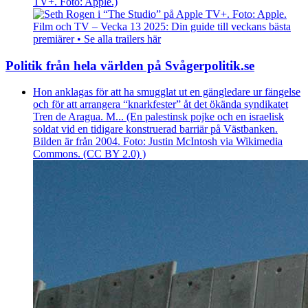
TV+. Foto: Apple.)
Film och TV – Vecka 13 2025: Din guide till veckans bästa
premiärer • Se alla trailers här
Politik från hela världen på Svågerpolitik.se
Hon anklagas för att ha smugglat ut en gängledare ur fängelse
och för att arrangera “knarkfester” åt det ökända syndikatet
Tren de Aragua. M... (En palestinsk pojke och en israelisk
soldat vid en tidigare konstruerad barriär på Västbanken.
Bilden är från 2004. Foto: Justin McIntosh via Wikimedia
Commons. (CC BY 2.0) )