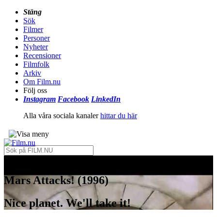
Stäng
Sök
Filmer
Personer
Nyheter
Recensioner
Filmfolk
Arkiv
Om Film.nu
Följ oss
Instagram
Facebook
LinkedIn
Alla våra sociala kanaler
hittar du här
Mars Attacks! (1996)
Nice planet. We'll take it!