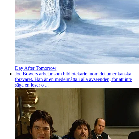
Day After Tomorrow
Joe Bowers arbetar som bibliotekarie inom det amerikanska
försvaret. Han är en medelmåtta i alla avseenden, för att inte
säga en loser o ...