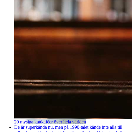
20 mysiga kattkaféer över hela världen
De är superkända nu, men på 1990-talet kände inte alla till