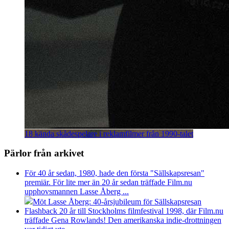
18 kända skådespelare i reklamfilmer från 1990-talet
Pärlor från arkivet
För 40 år sedan, 1980, hade den första "Sällskapsresan"
premiär. För lite mer än 20 år sedan träffade Film.nu
upphovsmannen Lasse Åberg ...
Möt Lasse Åberg: 40-årsjubileum för Sällskapsresan
Flashback 20 år till Stockholms filmfestival 1998, där Film.nu
träffade Gena Rowlands! Den amerikanska indie-drottningen