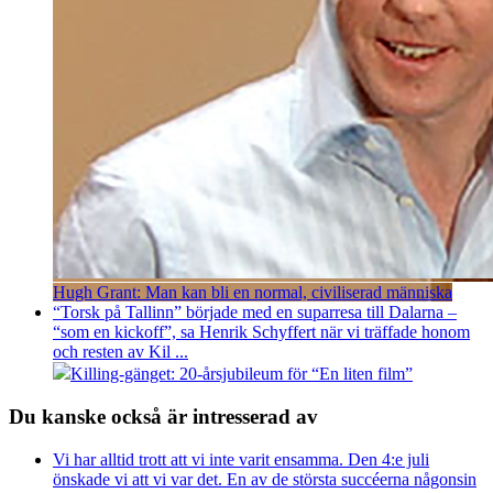
Hugh Grant: Man kan bli en normal, civiliserad människa
“Torsk på Tallinn” började med en suparresa till Dalarna –
“som en kickoff”, sa Henrik Schyffert när vi träffade honom
och resten av Kil ...
Killing-gänget: 20-årsjubileum för “En liten film”
Du kanske också är intresserad av
Vi har alltid trott att vi inte varit ensamma. Den 4:e juli
önskade vi att vi var det. En av de största succéerna någonsin