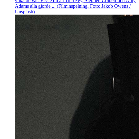
vilka de var. Visste du att Tina Fey, Stephen Colbert och Amy
Adams alla gjorde ... (Filminspelning. Foto: Jakob Owens /
Unsplash)