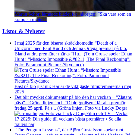
Martin Schori lämnade bladet för inkorgen: ”Ska vara som en
kompis i mejlen”
Listor & Nyheter
I maj 2025 får den bisarra skräckkomedin “Death of a
Unicorn” med Paul Rudd och Jenna Ortega premiär på bio.
Bland andra premiärer märks “Hu... (Tom Cruise spelar Ethan
Hunt i “Mission: Impossible &#8211; The Final Reckoning”.
Foto: Paramount Pictures/Skydance)
Bäst på bio just nu: Här är de viktigaste filmpremiärerna i maj
2025
Det blir mycket dokumentär på bio den här veckan – “Zlatans
näsa”, “Gröna linjen” och “Dialogpolisen” får alla premiär
fredag 25 april. På s... (Gröna linjen. Foto via Lucky Dogs)
Film och TV – Vecka
17 2025: Din guide till veckans bästa premiärer • Se alla
trailers här
“The Penguin Lessons”, där Björn Gustafsson spelar mot