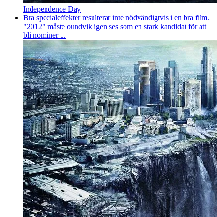
Independence Day
Bra specialeffekter resulterar inte nödvändigtvis i en bra film.
"2012" måste oundvikligen ses som en stark kandidat för att
bli nominer ...