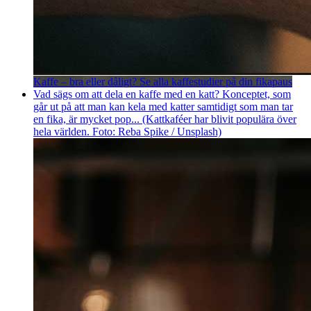
Kaffe – bra eller dåligt? Se alla kaffestudier på din fikapaus
Vad sägs om att dela en kaffe med en katt? Konceptet, som
går ut på att man kan kela med katter samtidigt som man tar
en fika, är mycket pop... (Kattkaféer har blivit populära över
hela världen. Foto: Reba Spike / Unsplash)