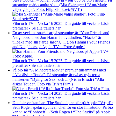
Steve Coogan – och en pingvin – går upp på bio i helgen. På
streaming märks andra säs... (Mia Skäringer i “Ann-Marie
väljer glädje”. Foto: Filip Stankovic/SVT.)
Film och TV – Vecka 16 2025: Din guide till veckans bästa
premiärer • Se alla trailers här
En av veckans snackisar på streaming är “Your Friends and
Neighbors” med Jon Hamm i huvudrollen. “Hacks” är
tillbaka med sin fjärde säsong, ... (Jon Hamm i Your Friends
and Neighbors på Apple TV+. Foto: Apple.)
Film och TV – Vecka 15 2025: Din guide till veckans bästa
premiärer • Se alla trailers här
På bio får “A Minecraft Movie” premiär tillsammans med
“Alla älskar Touda”. På streaming är två av nyheterna
miniserien “Dying for Sex” och ... (Nisrin Erradi i “Alla
älskar Touda”. Foto via TriArt Film.)
Film och TV – Vecka 14 2025: Din guide till veckans bästa
premiärer • Se alla trailers här
Den här veckan har “The Studio” premiär på Apple TV+, där
Seth Rogen spelar nybliven chef för en stor filmstudio. På bio
kan vi se “Bonhoeff... (Seth Rogen i “The Studio” på Apple