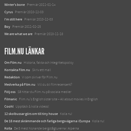
Winter's bone
Premiär 2011-01-14
Cyrus
Premiär 2010-12-03
I'm still here
Premiär 2010-12-03
Boy
Premiär 2011-02-25
We are what we are
Premiär 2010-11-18
FILM.NU LÄNKAR
Om Film.nu
Historia, fakta och integritetspolicy
Kontakta Film.nu
Skriv ett mail
Redaktion
Vi som skriver för Film.nu
Medverka på Film.nu
Vill du bli filmrecensent?
Följ oss
Så hittar du Film.nu på sociala medier
Filmanic
Film.nu's English sister site – All about movies in English
Coohl
Upptäck & kolla videos!
12 skolbussar görs om till tiny house
Kolla nu!
De 18 mest skrämmande och farliga bergsvägarna i Europa
Kolla nu!
Kolla
De 8 mest hisnande bergstågturerna i Alperna