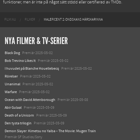
funktioner, men är inte på något sätt stödd eller certifierad av TMDb.
FILM.NU
FILMER
MALEFICENT 2: ONDSKANS HÄRSKARINNA
NYA FILMER & TV-SERIER
Black Dog
Premiär 2025-05-02
Bob Trevino Likes It
Premiär 2025-05-02
I huvudet på Blanche Houellebecq
Premiär 2025-05-02
Rörelser
Premiär 2025-05-02
Unanimal
Premiär 2025-05-02
Warfare
Premiär 2025-05-02
Ocean with David Attenborough
Premiär 2025-05-08
Abir Gulaal
Premiär 2025-05-09
Death of a Unicorn
Premiär 2025-05-09
Den tysta trilogin
Premiär 2025-05-09
Demon Slayer: Kimetsu no Yaiba – The Movie: Mugen Train
Premiär SF Studios/Sony