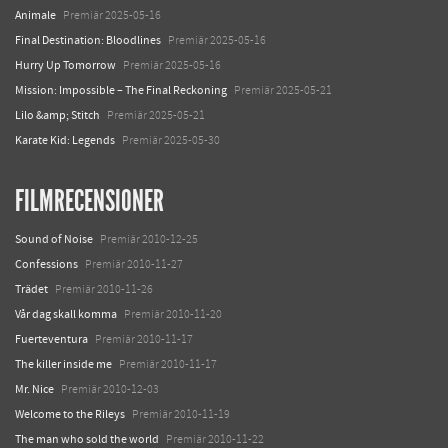
Animale
Premiär 2025-05-16
Final Destination: Bloodlines
Premiär 2025-05-16
Hurry Up Tomorrow
Premiär 2025-05-16
Mission: Impossible – The Final Reckoning
Premiär 2025-05-21
Lilo &amp; Stitch
Premiär 2025-05-21
Karate Kid: Legends
Premiär 2025-05-30
FILMRECENSIONER
Sound of Noise
Premiär 2010-12-25
Confessions
Premiär 2010-11-27
Trädet
Premiär 2010-11-26
Vår dag skall komma
Premiär 2010-11-20
Fuerteventura
Premiär 2010-11-17
The killer inside me
Premiär 2010-11-17
Mr. Nice
Premiär 2010-12-03
Welcome to the Rileys
Premiär 2010-11-19
The man who sold the world
Premiär 2010-11-22