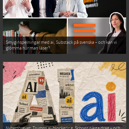
Smyginspelningar med ai, Substack på svenska – och kan vi
glömma hur man läser?
Nyhetsbrevet: Trumps ai-blockering, Schoris nästa drag – och