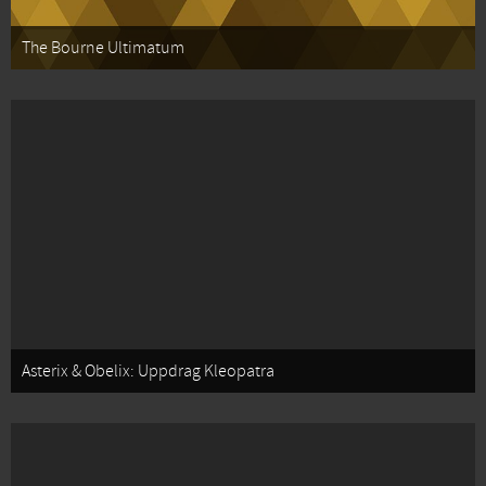
The Bourne Ultimatum
Asterix & Obelix: Uppdrag Kleopatra