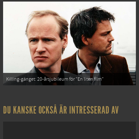
Killing-gänget: 20-årsjubileum för “En liten film”
DU KANSKE OCKSÅ ÄR INTRESSERAD AV