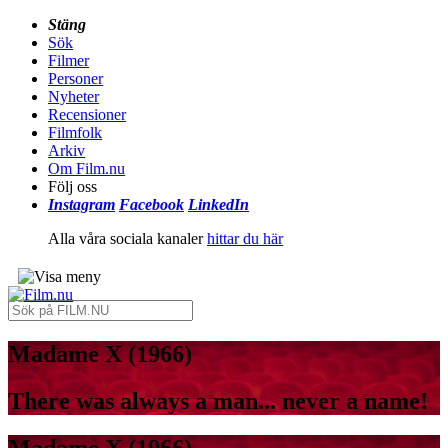
Stäng
Sök
Filmer
Personer
Nyheter
Recensioner
Filmfolk
Arkiv
Om Film.nu
Följ oss
Instagram
Facebook
LinkedIn
Alla våra sociala kanaler
hittar du här
Madame X (1966)
There was always a man... never a name!
Madame X (1966)