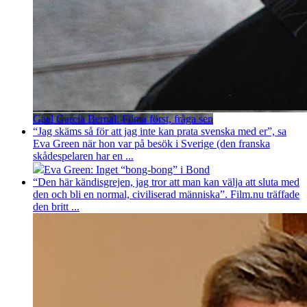
Gael García Bernal: Filma först, fråga sen
“Jag skäms så för att jag inte kan prata svenska med er”, sa
Eva Green när hon var på besök i Sverige (den franska
skådespelaren har en ...
Eva Green: Inget “bong-bong” i Bond
“Den här kändisgrejen, jag tror att man kan välja att sluta med
den och bli en normal, civiliserad människa”. Film.nu träffade
den britt ...