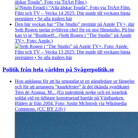
älskar Touda”. Foto via TriArt Film.)
Film och TV – Vecka 14 2025: Din guide till veckans bästa
premiärer • Se alla trailers här
Den här veckan har “The Studio” premiär på Apple TV+, där
Seth Rogen spelar nybliven chef för en stor filmstudio. På bio
kan vi se “Bonhoeff... (Seth Rogen i “The Studio” på Apple
TV+. Foto: Apple.)
Film och TV – Vecka 13 2025: Din guide till veckans bästa
premiärer • Se alla trailers här
Politik från hela världen på Svågerpolitik.se
Hon anklagas för att ha smugglat ut en gängledare ur fängelse
och för att arrangera “knarkfester” åt det ökända syndikatet
Tren de Aragua. M... (En palestinsk pojke och en israelisk
soldat vid en tidigare konstruerad barriär på Västbanken.
Bilden är från 2004. Foto: Justin McIntosh via Wikimedia
Commons. (CC BY 2.0) )