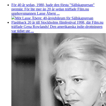
För 40 år sedan, 1980, hade den första "Sällskapsresan"
premiär. För lite mer än 20 år sedan träffade Film.nu
upphovsmannen Lasse Åberg ...
Möt Lasse Åberg: 40-årsjubileum för Sällskapsresan
Flashback 20 år till Stockholms filmfestival 1998, där Film.nu
träffade Gena Rowlands! Den amerikanska indie-drottningen
var tidigt ute ...