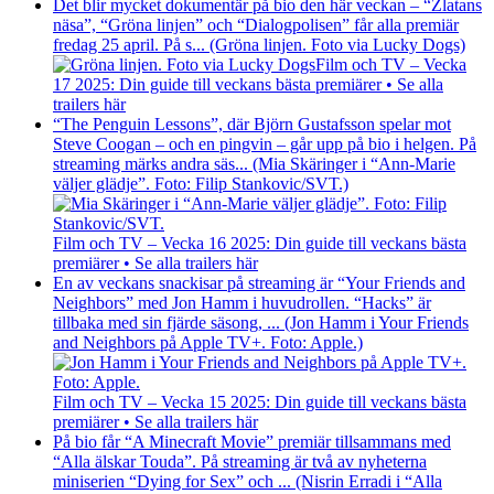
Det blir mycket dokumentär på bio den här veckan – “Zlatans
näsa”, “Gröna linjen” och “Dialogpolisen” får alla premiär
fredag 25 april. På s... (Gröna linjen. Foto via Lucky Dogs)
Film och TV – Vecka
17 2025: Din guide till veckans bästa premiärer • Se alla
trailers här
“The Penguin Lessons”, där Björn Gustafsson spelar mot
Steve Coogan – och en pingvin – går upp på bio i helgen. På
streaming märks andra säs... (Mia Skäringer i “Ann-Marie
väljer glädje”. Foto: Filip Stankovic/SVT.)
Film och TV – Vecka 16 2025: Din guide till veckans bästa
premiärer • Se alla trailers här
En av veckans snackisar på streaming är “Your Friends and
Neighbors” med Jon Hamm i huvudrollen. “Hacks” är
tillbaka med sin fjärde säsong, ... (Jon Hamm i Your Friends
and Neighbors på Apple TV+. Foto: Apple.)
Film och TV – Vecka 15 2025: Din guide till veckans bästa
premiärer • Se alla trailers här
På bio får “A Minecraft Movie” premiär tillsammans med
“Alla älskar Touda”. På streaming är två av nyheterna
miniserien “Dying for Sex” och ... (Nisrin Erradi i “Alla