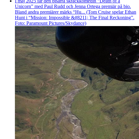
I maj 2025 får den bisarra skräckkomedin “Death of a
Unicorn” med Paul Rudd och Jenna Ortega premiär på bio.
Bland andra premiärer märks “Hu... (Tom Cruise spelar Ethan
Hunt i “Mission: Impossible &#8211; The Final Reckoning”.
Foto: Paramount Pictures/Skydance)