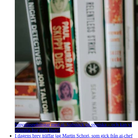
Smyginspelningar med ai, Substack på svenska – och kan vi
glömma hur man läser?
I dagens brev träffar jag Martin Schori, som gick från ai-chef