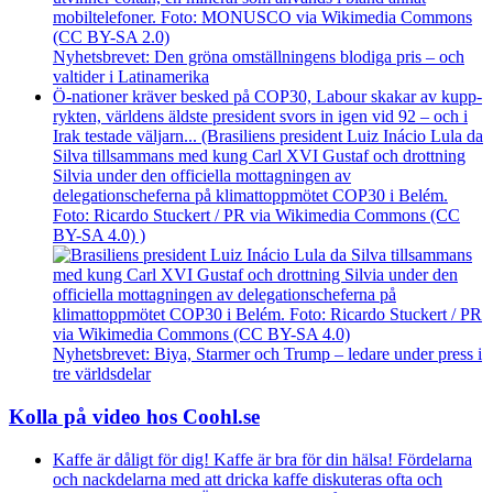
Nyhetsbrevet: Den gröna omställningens blodiga pris – och
valtider i Latinamerika
Ö-nationer kräver besked på COP30, Labour skakar av kupp­
rykten, världens äldste president svors in igen vid 92 – och i
Irak testade väljarn... (Brasiliens president Luiz Inácio Lula da
Silva tillsammans med kung Carl XVI Gustaf och drottning
Silvia under den officiella mottagningen av
delegationscheferna på klimattoppmötet COP30 i Belém.
Foto: Ricardo Stuckert / PR via Wikimedia Commons (CC
BY-SA 4.0) )
Nyhetsbrevet: Biya, Starmer och Trump – ledare under press i
tre världsdelar
Kolla på video hos Coohl.se
Kaffe är dåligt för dig! Kaffe är bra för din hälsa! Fördelarna
och nackdelarna med att dricka kaffe diskuteras ofta och