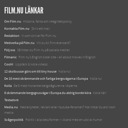
FILM.NU LÄNKAR
Om Film.nu
Historia, fakta och integritetspolicy
Kontakta Film.nu
Skriv ett mail
Redaktion
Vi som skriver för Film.nu
Medverka på Film.nu
Vill du bli filmrecensent?
Följ oss
Så hittar du Film.nu på sociala medier
Filmanic
Film.nu's English sister site – All about movies in English
Coohl
Upptäck & kolla videos!
12 skolbussar görs om till tiny house
Kolla nu!
De 18 mest skrämmande och farliga bergsvägarna i Europa
Kolla nu!
Kolla
De 8 mest hisnande bergstågturerna i Alperna
8 skrämmande bergsgrusvägar i Europa du aldrig borde köra
Kolla här!
Textadore
Media.nu
Medienyheter, reklam eller Youtube-fenomen? Här hittar du allt inom
media
Svågerpolitik
Politik i alla dess former – i bland med en udd av humor