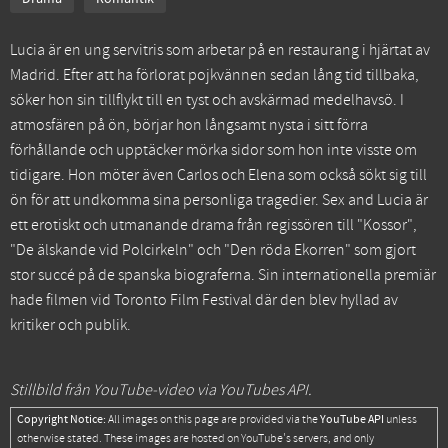
Lucia är en ung servitris som arbetar på en restaurang i hjärtat av
Madrid. Efter att ha förlorat pojkvännen sedan lång tid tillbaka,
söker hon sin tillflykt till en tyst och avskärmad medelhavsö. I
atmosfären på ön, börjar hon långsamt nysta i sitt förra
förhållande och upptäcker mörka sidor som hon inte visste om
tidigare. Hon möter även Carlos och Elena som också sökt sig till
ön för att undkomma sina personliga tragedier. Sex and Lucia är
ett erotiskt och utmanande drama från regissören till "Kossor",
"De älskande vid Polcirkeln" och "Den röda Ekorren" som gjort
stor succé på de spanska biograferna. Sin internationella premiär
hade filmen vid Toronto Film Festival där den blev hyllad av
kritiker och publik.
Stillbild från YouTube-video via YouTubes API.
Copyright Notice:
YouTube API
All images on this page are provided via the
unless
otherwise stated. These images are hosted on YouTube's servers, and only