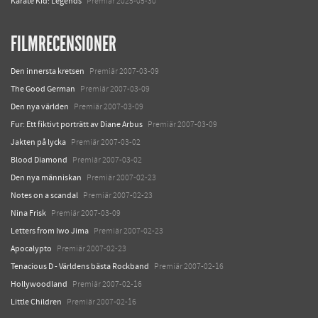
Karate Kid: Legends
Premiär 2025-05-30
FILMRECENSIONER
Den innersta kretsen
Premiär 2007-03-09
The Good German
Premiär 2007-03-09
Den nya världen
Premiär 2007-03-09
Fur: Ett fiktivt porträtt av Diane Arbus
Premiär 2007-03-09
Jakten på lycka
Premiär 2007-03-02
Blood Diamond
Premiär 2007-03-02
Den nya människan
Premiär 2007-02-23
Notes on a scandal
Premiär 2007-02-23
Nina Frisk
Premiär 2007-03-09
Letters from Iwo Jima
Premiär 2007-02-23
Apocalypto
Premiär 2007-02-23
Tenacious D - Världens bästa Rockband
Premiär 2007-02-16
Hollywoodland
Premiär 2007-02-16
Little Children
Premiär 2007-02-16