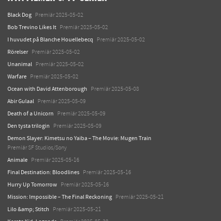
Black Dog
Premiär 2025-05-02
Bob Trevino Likes It
Premiär 2025-05-02
I huvudet på Blanche Houellebecq
Premiär 2025-05-02
Rörelser
Premiär 2025-05-02
Unanimal
Premiär 2025-05-02
Warfare
Premiär 2025-05-02
Ocean with David Attenborough
Premiär 2025-05-08
Abir Gulaal
Premiär 2025-05-09
Death of a Unicorn
Premiär 2025-05-09
Den tysta trilogin
Premiär 2025-05-09
Demon Slayer: Kimetsu no Yaiba – The Movie: Mugen Train
Premiär SF Studios/Sony
Animale
Premiär 2025-05-16
Final Destination: Bloodlines
Premiär 2025-05-16
Hurry Up Tomorrow
Premiär 2025-05-16
Mission: Impossible – The Final Reckoning
Premiär 2025-05-21
Lilo &amp; Stitch
Premiär 2025-05-21