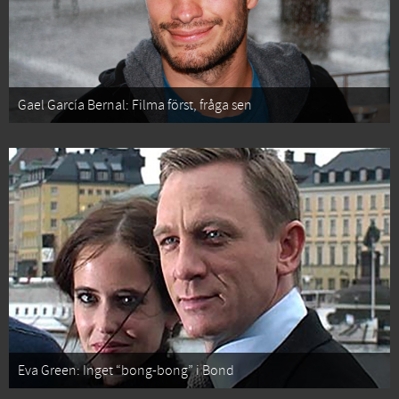
Gael García Bernal: Filma först, fråga sen
Eva Green: Inget “bong-bong” i Bond