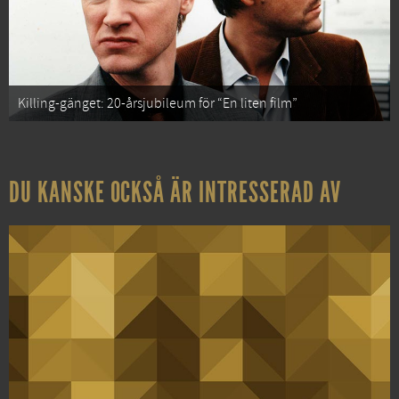
Killing-gänget: 20-årsjubileum för “En liten film”
DU KANSKE OCKSÅ ÄR INTRESSERAD AV