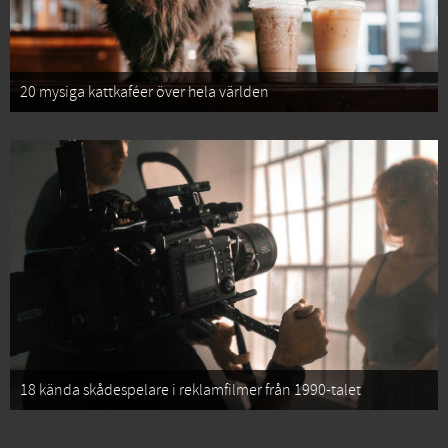
20 mysiga kattkaféer över hela världen
18 kända skådespelare i reklamfilmer från 1990-talet