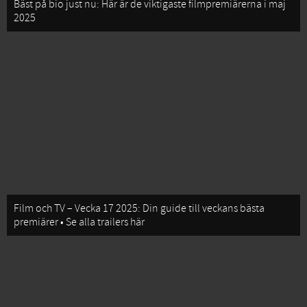
Bäst på bio just nu: Här är de viktigaste filmpremiärerna i maj
2025
Film och TV – Vecka 17 2025: Din guide till veckans bästa
premiärer • Se alla trailers här