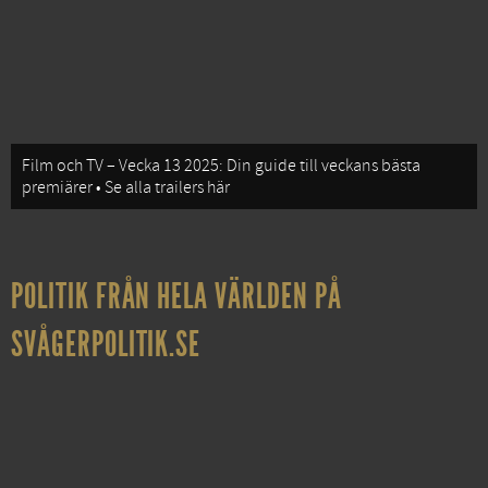
Film och TV – Vecka 13 2025: Din guide till veckans bästa
premiärer • Se alla trailers här
POLITIK FRÅN HELA VÄRLDEN PÅ
SVÅGERPOLITIK.SE