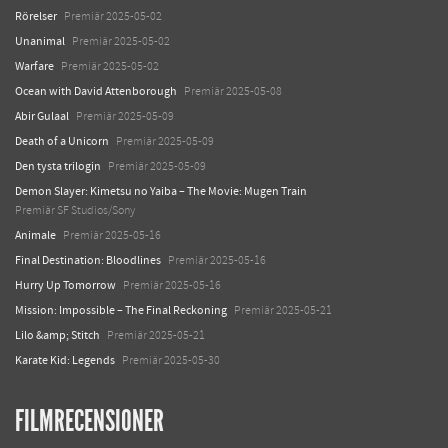
Rörelser
Premiär 2025-05-02
Unanimal
Premiär 2025-05-02
Warfare
Premiär 2025-05-02
Ocean with David Attenborough
Premiär 2025-05-08
Abir Gulaal
Premiär 2025-05-09
Death of a Unicorn
Premiär 2025-05-09
Den tysta trilogin
Premiär 2025-05-09
Demon Slayer: Kimetsu no Yaiba – The Movie: Mugen Train
Premiär SF Studios/Sony
Animale
Premiär 2025-05-16
Final Destination: Bloodlines
Premiär 2025-05-16
Hurry Up Tomorrow
Premiär 2025-05-16
Mission: Impossible – The Final Reckoning
Premiär 2025-05-21
Lilo &amp; Stitch
Premiär 2025-05-21
Karate Kid: Legends
Premiär 2025-05-30
FILMRECENSIONER