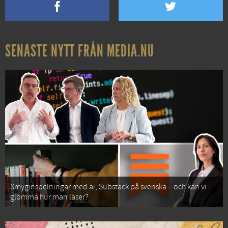
SENASTE NYTT FRÅN MEDIA.NU
Smyginspelningar med ai, Substack på svenska – och kan vi
glömma hur man läser?