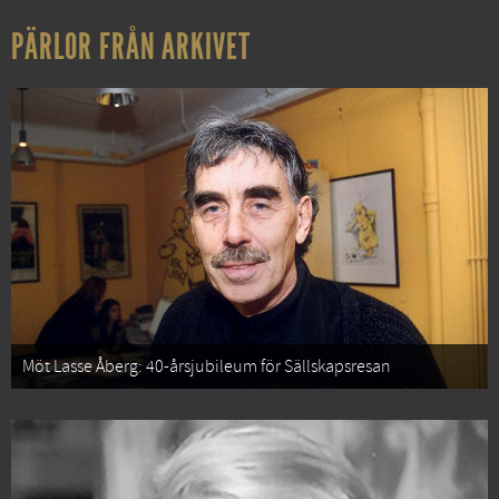
PÄRLOR FRÅN ARKIVET
Möt Lasse Åberg: 40-årsjubileum för Sällskapsresan