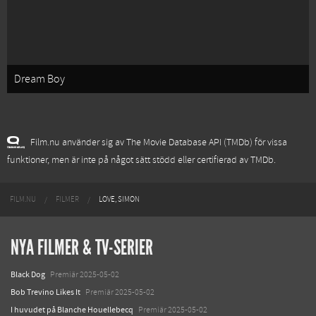
Dream Boy
Film.nu använder sig av The Movie Database API (TMDb) för vissa
funktioner, men är inte på något sätt stödd eller certifierad av TMDb.
FILM.NU
FILMER
LOVE, SIMON
NYA FILMER & TV-SERIER
Black Dog
Premiär 2025-05-02
Bob Trevino Likes It
Premiär 2025-05-02
I huvudet på Blanche Houellebecq
Premiär 2025-05-02