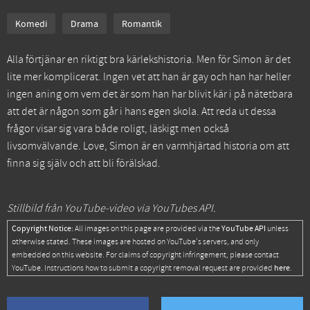
Komedi
Drama
Romantik
Alla förtjänar en riktigt bra kärlekshistoria. Men för Simon är det
lite mer komplicerat. Ingen vet att han är gay och han har heller
ingen aning om vem det är som han har blivit kär i på nätetbara
att det är någon som går i hans egen skola. Att reda ut dessa
frågor visar sig vara både roligt, läskigt men också
livsomvälvande. Love, Simon är en varmhjärtad historia om att
finna sig själv och att bli förälskad.
Stillbild från YouTube-video via YouTubes API.
Copyright Notice:
YouTube API
All images on this page are provided via the
unless
otherwise stated. These images are hosted on YouTube's servers, and only
embedded on this website. For claims of copyright infringement, please contact
here
YouTube. Instructions how to submit a copyright removal request are provided
.