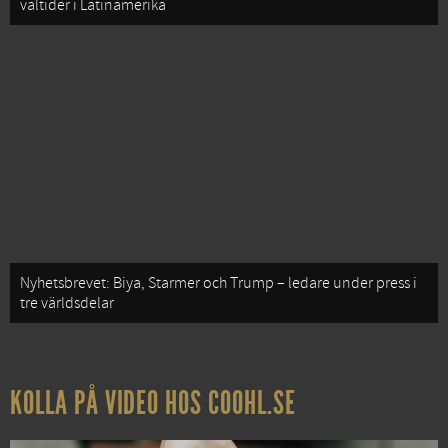
valtider i Latinamerika
Nyhetsbrevet: Biya, Starmer och Trump – ledare under press i
tre världsdelar
KOLLA PÅ VIDEO HOS COOHL.SE