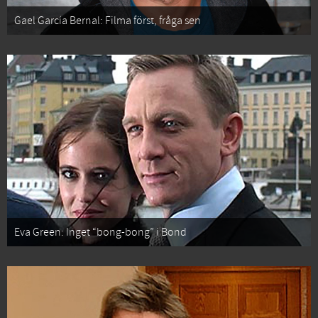
Gael García Bernal: Filma först, fråga sen
Eva Green: Inget “bong-bong” i Bond