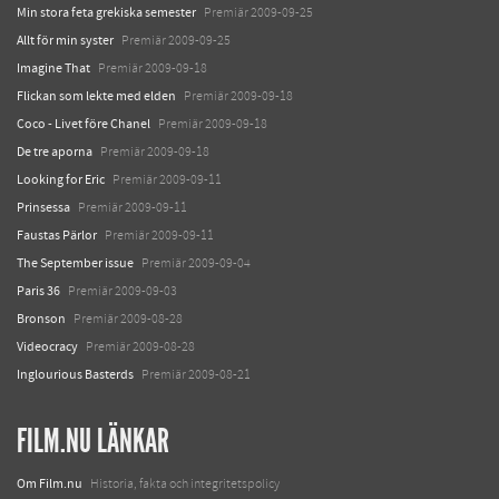
Min stora feta grekiska semester
Premiär 2009-09-25
Allt för min syster
Premiär 2009-09-25
Imagine That
Premiär 2009-09-18
Flickan som lekte med elden
Premiär 2009-09-18
Coco - Livet före Chanel
Premiär 2009-09-18
De tre aporna
Premiär 2009-09-18
Looking for Eric
Premiär 2009-09-11
Prinsessa
Premiär 2009-09-11
Faustas Pärlor
Premiär 2009-09-11
The September issue
Premiär 2009-09-04
Paris 36
Premiär 2009-09-03
Bronson
Premiär 2009-08-28
Videocracy
Premiär 2009-08-28
Inglourious Basterds
Premiär 2009-08-21
FILM.NU LÄNKAR
Om Film.nu
Historia, fakta och integritetspolicy