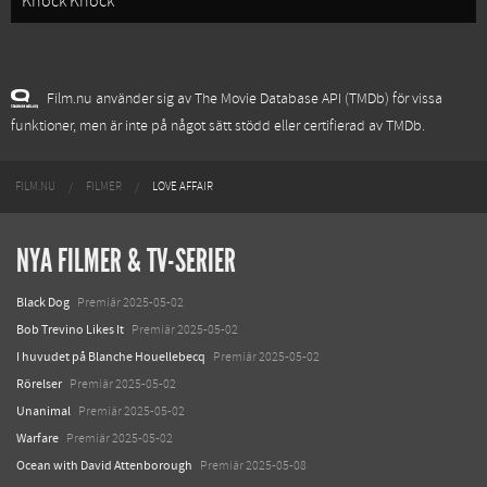
Knock Knock
Film.nu använder sig av The Movie Database API (TMDb) för vissa
funktioner, men är inte på något sätt stödd eller certifierad av TMDb.
FILM.NU
FILMER
LOVE AFFAIR
NYA FILMER & TV-SERIER
Black Dog
Premiär 2025-05-02
Bob Trevino Likes It
Premiär 2025-05-02
I huvudet på Blanche Houellebecq
Premiär 2025-05-02
Rörelser
Premiär 2025-05-02
Unanimal
Premiär 2025-05-02
Warfare
Premiär 2025-05-02
Ocean with David Attenborough
Premiär 2025-05-08