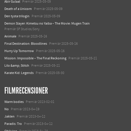
Abir Gulaal
Premiär 2025-05-09
Death of a Unicorn
Premiär 2025-05-09
Den tysta trilogin
Premiär 2025-05-09
Demon Slayer: Kimetsu no Yaiba – The Movie: Mugen Train
Premiär SF Studios/Sony
Animale
Premiär 2025-05-16
Final Destination: Bloodlines
Premiär 2025-05-16
Hurry Up Tomorrow
Premiär 2025-05-16
Mission: Impossible – The Final Reckoning
Premiär 2025-05-21
Lilo &amp; Stitch
Premiär 2025-05-21
Karate Kid: Legends
Premiär 2025-05-30
FILMRECENSIONER
Warm bodies
Premiär 2013-02-01
No
Premiär 2013-04-19
Jakten
Premiär 2013-04-12
Paradis: Tro
Premiär 2013-04-12
Oblivion