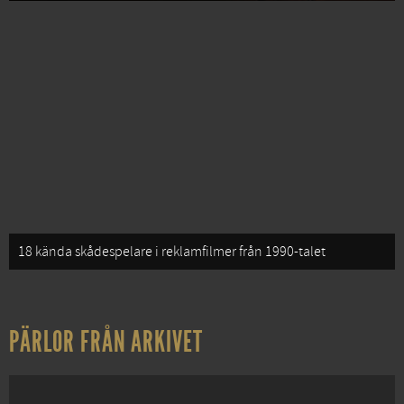
18 kända skådespelare i reklamfilmer från 1990-talet
PÄRLOR FRÅN ARKIVET