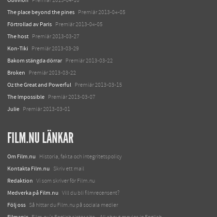
Premiär 2013-04-10
The place beyond the pines
Premiär 2013-04-05
Förtrollad av Paris
Premiär 2013-04-05
The host
Premiär 2013-03-27
Kon-Tiki
Premiär 2013-03-29
Bakom stängda dörrar
Premiär 2013-03-22
Broken
Premiär 2013-03-22
Oz the Great and Powerful
Premiär 2013-03-15
The Impossible
Premiär 2013-03-07
Julie
Premiär 2013-03-01
FILM.NU LÄNKAR
Om Film.nu
Historia, fakta och integritetspolicy
Kontakta Film.nu
Skriv ett mail
Redaktion
Vi som skriver för Film.nu
Medverka på Film.nu
Vill du bli filmrecensent?
Följ oss
Så hittar du Film.nu på sociala medier
Filmanic