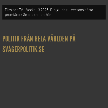
Film och TV – Vecka 13 2025: Din guide till veckans bästa
premiärer • Se alla trailers här
POLITIK FRÅN HELA VÄRLDEN PÅ
SVÅGERPOLITIK.SE