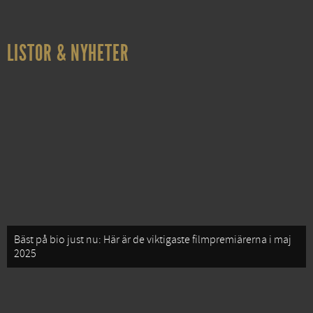
LISTOR & NYHETER
Bäst på bio just nu: Här är de viktigaste filmpremiärerna i maj
2025