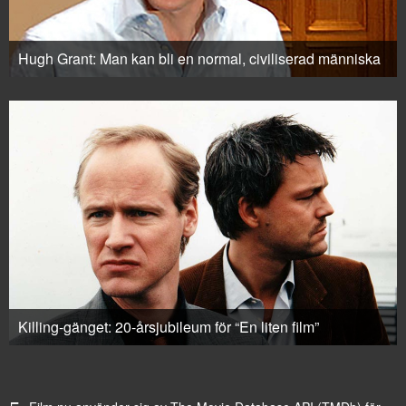
Hugh Grant: Man kan bli en normal, civiliserad människa
Killing-gänget: 20-årsjubileum för “En liten film”