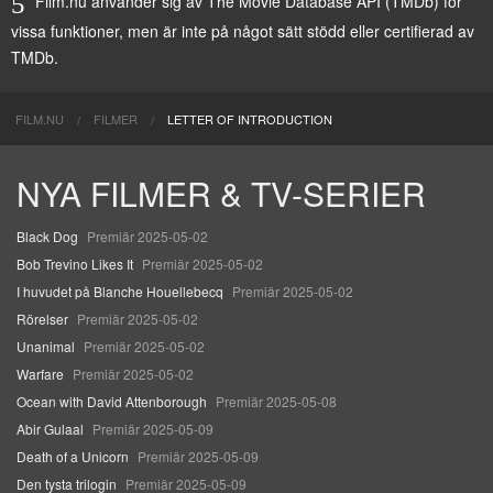
Film.nu använder sig av The Movie Database API (TMDb) för
vissa funktioner, men är inte på något sätt stödd eller certifierad av
TMDb.
FILM.NU
FILMER
LETTER OF INTRODUCTION
NYA FILMER & TV-SERIER
Black Dog
Premiär 2025-05-02
Bob Trevino Likes It
Premiär 2025-05-02
I huvudet på Blanche Houellebecq
Premiär 2025-05-02
Rörelser
Premiär 2025-05-02
Unanimal
Premiär 2025-05-02
Warfare
Premiär 2025-05-02
Ocean with David Attenborough
Premiär 2025-05-08
Abir Gulaal
Premiär 2025-05-09
Death of a Unicorn
Premiär 2025-05-09
Den tysta trilogin
Premiär 2025-05-09