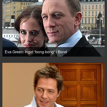
Eva Green: Inget “bong-bong” i Bond