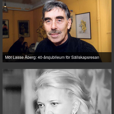
Möt Lasse Åberg: 40-årsjubileum för Sällskapsresan