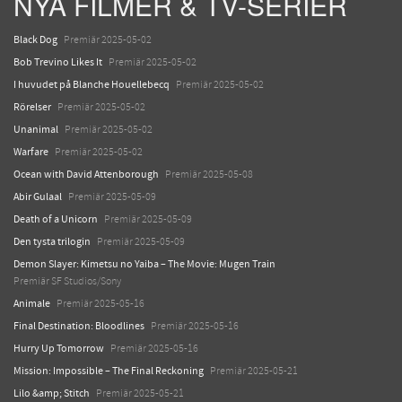
NYA FILMER & TV-SERIER
Black Dog
Premiär 2025-05-02
Bob Trevino Likes It
Premiär 2025-05-02
I huvudet på Blanche Houellebecq
Premiär 2025-05-02
Rörelser
Premiär 2025-05-02
Unanimal
Premiär 2025-05-02
Warfare
Premiär 2025-05-02
Ocean with David Attenborough
Premiär 2025-05-08
Abir Gulaal
Premiär 2025-05-09
Death of a Unicorn
Premiär 2025-05-09
Den tysta trilogin
Premiär 2025-05-09
Demon Slayer: Kimetsu no Yaiba – The Movie: Mugen Train
Premiär SF Studios/Sony
Animale
Premiär 2025-05-16
Final Destination: Bloodlines
Premiär 2025-05-16
Hurry Up Tomorrow
Premiär 2025-05-16
Mission: Impossible – The Final Reckoning
Premiär 2025-05-21
Lilo &amp; Stitch
Premiär 2025-05-21