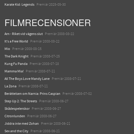
Karate Kid: Legends
Premiär 2025-05-30
FILMRECENSIONER
Arn - Riket vid vägens slut
Premiär 2008-08-22
It's a Free World
Premiär 2008-08-22
Mio
Premiär 2008-08-15
The Dark Knight
Premiär 2008-07-25
Kung Fu Panda
Premiär 2008-07-18
Mamma Mia!
Premiär 2008-07-11
All The Boys Love Mandy Lane
Premiär 2008-07-11
La Zona
Premiär 2008-07-11
Berättelsen om Narnia: Prins Caspian
Premiär 2008-07-02
Step Up 2: The Streets
Premiär 2008-06-27
Skådespelerskor
Premiär 2008-06-27
Citronlunden
Premiär 2008-06-27
Jiddra inte med Zohan
Premiär 2008-06-21
Sex and the City
Premiär 2008-06-21