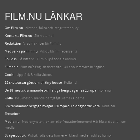
FILM.NU LÄNKAR
Om Film.nu
Historia, fakta och integritetspolicy
Kontakta Film.nu
Skriv ett mail
Redaktion
Vi som skriver för Film.nu
Medverka på Film.nu
Vill du bli filmrecensent?
Följ oss
Så hittar du Film.nu på sociala medier
Filmanic
Film.nu's English sister site – All about movies in English
Coohl
Upptäck & kolla videos!
12 skolbussar görs om till tiny house
Kolla nu!
De 18 mest skrämmande och farliga bergsvägarna i Europa
Kolla nu!
Kolla
De 8 mest hisnande bergstågturerna i Alperna
8 skrämmande bergsgrusvägar i Europa du aldrig borde köra
Kolla här!
Textadore
Media.nu
Medienyheter, reklam eller Youtube-fenomen? Här hittar du allt inom
media
Svågerpolitik
Politik i alla dess former – i bland med en udd av humor