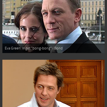
Eva Green: Inget “bong-bong” i Bond