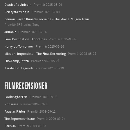
Death of a Unicorn
Premiär 2025-05-09
Den tysta trilogin
Premiär 2025-05-09
Demon Slayer: Kimetsu no Yaiba – The Movie: Mugen Train
Premiär SF Studios/Sony
Animale
Premiär 2025-05-16
Final Destination: Bloodlines
Premiär 2025-05-16
Hurry Up Tomorrow
Premiär 2025-05-16
Mission: Impossible – The Final Reckoning
Premiär 2025-05-21
Lilo &amp; Stitch
Premiär 2025-05-21
Karate Kid: Legends
Premiär 2025-05-30
FILMRECENSIONER
Looking for Eric
Premiär 2009-09-11
Prinsessa
Premiär 2009-09-11
Faustas Pärlor
Premiär 2009-09-11
The September issue
Premiär 2009-09-04
Paris 36
Premiär 2009-09-03