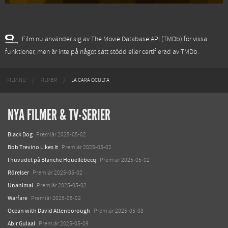
Film.nu använder sig av The Movie Database API (TMDb) för vissa
funktioner, men är inte på något sätt stödd eller certifierad av TMDb.
FILM.NU
FILMER
LA CARA OCULTA
NYA FILMER & TV-SERIER
Black Dog
Premiär 2025-05-02
Bob Trevino Likes It
Premiär 2025-05-02
I huvudet på Blanche Houellebecq
Premiär 2025-05-02
Rörelser
Premiär 2025-05-02
Unanimal
Premiär 2025-05-02
Warfare
Premiär 2025-05-02
Ocean with David Attenborough
Premiär 2025-05-08
Abir Gulaal
Premiär 2025-05-09