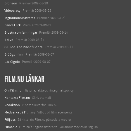
Bronson
Premiär 2009-08-28
Videocracy
Premiär 2009-08-28
Inglourious Basterds
Premiär 2009-08-21
Dance Flick
Premiär 2009-08-21
Brustna omfamningar
Premiär 2009-08-14
Il divo
Premiär 2009-08-14
G.I. Joe: The Rise of Cobra
Premiär 2009-08-11
Brúðguminn
Premiär 2009-08-07
L.A. Gigolo
Premiär 2009-08-07
FILM.NU LÄNKAR
Om Film.nu
Historia, fakta och integritetspolicy
Kontakta Film.nu
Skriv ett mail
Redaktion
Vi som skriver för Film.nu
Medverka på Film.nu
Vill du bli filmrecensent?
Följ oss
Så hittar du Film.nu på sociala medier
Filmanic
Film.nu's English sister site – All about movies in English