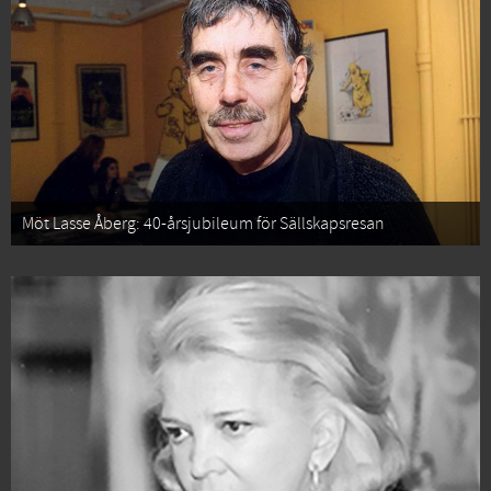
Möt Lasse Åberg: 40-årsjubileum för Sällskapsresan