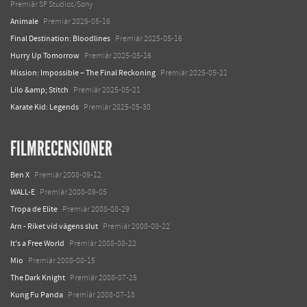
Premiär SF Studios/Sony
Animale
Premiär 2025-05-16
Final Destination: Bloodlines
Premiär 2025-05-16
Hurry Up Tomorrow
Premiär 2025-05-16
Mission: Impossible – The Final Reckoning
Premiär 2025-05-21
Lilo &amp; Stitch
Premiär 2025-05-21
Karate Kid: Legends
Premiär 2025-05-30
FILMRECENSIONER
Ben X
Premiär 2008-09-12
WALL-E
Premiär 2008-09-05
Tropa de Elite
Premiär 2008-08-29
Arn - Riket vid vägens slut
Premiär 2008-08-22
It's a Free World
Premiär 2008-08-22
Mio
Premiär 2008-08-15
The Dark Knight
Premiär 2008-07-25
Kung Fu Panda
Premiär 2008-07-18