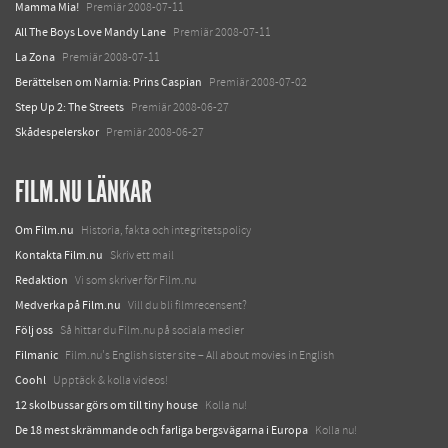
Mamma Mia!
Premiär 2008-07-11
All The Boys Love Mandy Lane
Premiär 2008-07-11
La Zona
Premiär 2008-07-11
Berättelsen om Narnia: Prins Caspian
Premiär 2008-07-02
Step Up 2: The Streets
Premiär 2008-06-27
Skådespelerskor
Premiär 2008-06-27
FILM.NU LÄNKAR
Om Film.nu
Historia, fakta och integritetspolicy
Kontakta Film.nu
Skriv ett mail
Redaktion
Vi som skriver för Film.nu
Medverka på Film.nu
Vill du bli filmrecensent?
Följ oss
Så hittar du Film.nu på sociala medier
Filmanic
Film.nu's English sister site – All about movies in English
Coohl
Upptäck & kolla videos!
12 skolbussar görs om till tiny house
Kolla nu!
De 18 mest skrämmande och farliga bergsvägarna i Europa
Kolla nu!