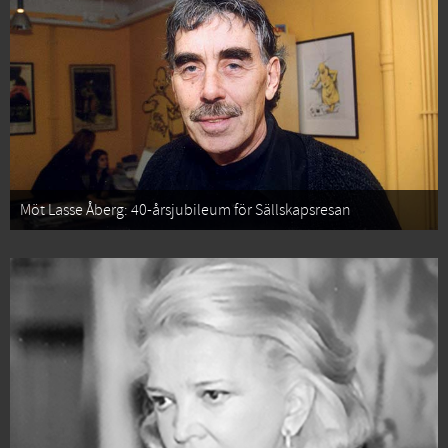
Möt Lasse Åberg: 40-årsjubileum för Sällskapsresan