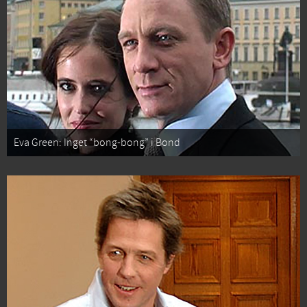
Eva Green: Inget “bong-bong” i Bond