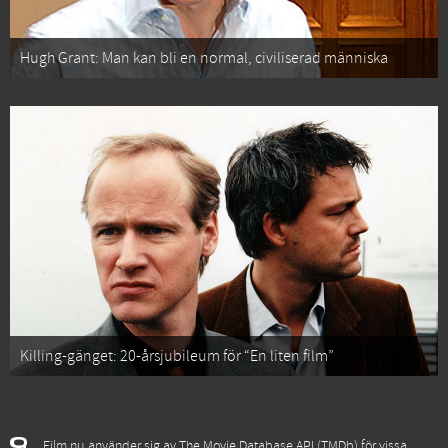
Hugh Grant: Man kan bli en normal, civiliserad människa
Killing-gänget: 20-årsjubileum för “En liten film”
Film.nu använder sig av The Movie Database API (TMDb) för vissa