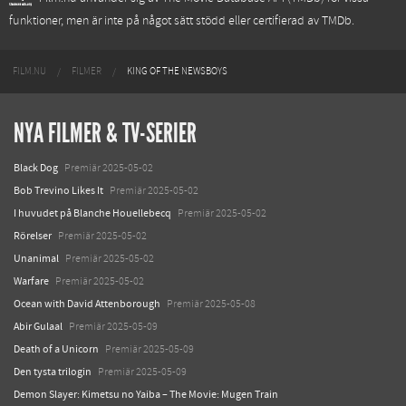
funktioner, men är inte på något sätt stödd eller certifierad av TMDb.
FILM.NU
FILMER
KING OF THE NEWSBOYS
NYA FILMER & TV-SERIER
Black Dog
Premiär 2025-05-02
Bob Trevino Likes It
Premiär 2025-05-02
I huvudet på Blanche Houellebecq
Premiär 2025-05-02
Rörelser
Premiär 2025-05-02
Unanimal
Premiär 2025-05-02
Warfare
Premiär 2025-05-02
Ocean with David Attenborough
Premiär 2025-05-08
Abir Gulaal
Premiär 2025-05-09
Death of a Unicorn
Premiär 2025-05-09
Den tysta trilogin
Premiär 2025-05-09
Demon Slayer: Kimetsu no Yaiba – The Movie: Mugen Train