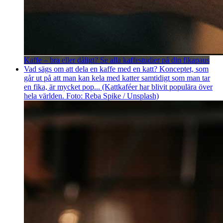
Kaffe – bra eller dåligt? Se alla kaffestudier på din fikapaus
Vad sägs om att dela en kaffe med en katt? Konceptet, som
går ut på att man kan kela med katter samtidigt som man tar
en fika, är mycket pop... (Kattkaféer har blivit populära över
hela världen. Foto: Reba Spike / Unsplash)