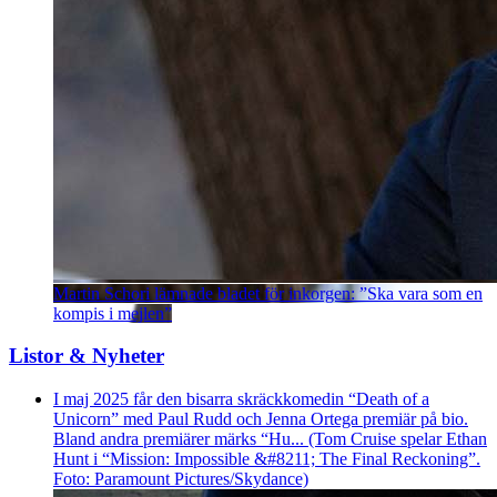
Martin Schori lämnade bladet för inkorgen: ”Ska vara som en
kompis i mejlen”
Listor & Nyheter
I maj 2025 får den bisarra skräckkomedin “Death of a
Unicorn” med Paul Rudd och Jenna Ortega premiär på bio.
Bland andra premiärer märks “Hu... (Tom Cruise spelar Ethan
Hunt i “Mission: Impossible &#8211; The Final Reckoning”.
Foto: Paramount Pictures/Skydance)