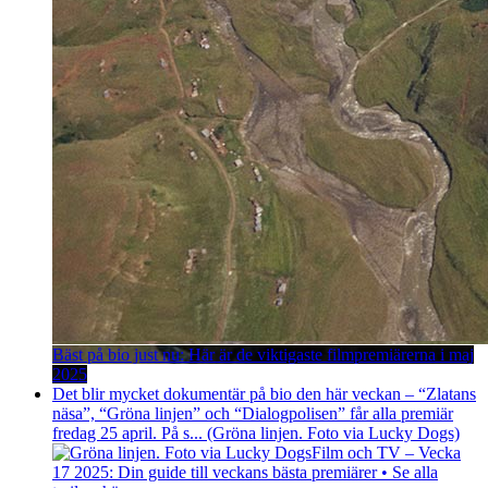
Bäst på bio just nu: Här är de viktigaste filmpremiärerna i maj
2025
Det blir mycket dokumentär på bio den här veckan – “Zlatans
näsa”, “Gröna linjen” och “Dialogpolisen” får alla premiär
fredag 25 april. På s... (Gröna linjen. Foto via Lucky Dogs)
Film och TV – Vecka
17 2025: Din guide till veckans bästa premiärer • Se alla