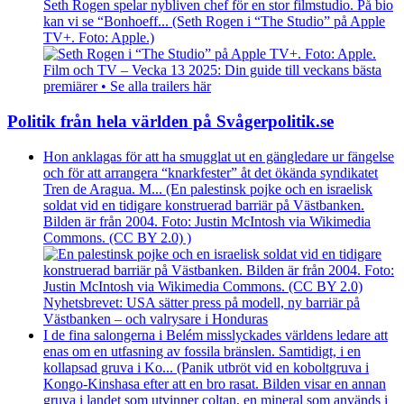
Seth Rogen spelar nybliven chef för en stor filmstudio. På bio
kan vi se “Bonhoeff... (Seth Rogen i “The Studio” på Apple
TV+. Foto: Apple.)
Film och TV – Vecka 13 2025: Din guide till veckans bästa
premiärer • Se alla trailers här
Politik från hela världen på Svågerpolitik.se
Hon anklagas för att ha smugglat ut en gängledare ur fängelse
och för att arrangera “knarkfester” åt det ökända syndikatet
Tren de Aragua. M... (En palestinsk pojke och en israelisk
soldat vid en tidigare konstruerad barriär på Västbanken.
Bilden är från 2004. Foto: Justin McIntosh via Wikimedia
Commons. (CC BY 2.0) )
Nyhetsbrevet: USA sätter press på modell, ny barriär på
Västbanken – och valrysare i Honduras
I de fina salongerna i Belém misslyckades världens ledare att
enas om en utfasning av fossila bränslen. Samtidigt, i en
kollapsad gruva i Ko... (Panik utbröt vid en koboltgruva i
Kongo-Kinshasa efter att en bro rasat. Bilden visar en annan
gruva i landet som utvinner coltan, en mineral som används i