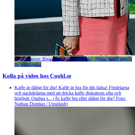
Nyhetsbrevet: Biya, Starmer och Trump – ledare under press i
tre världsdelar
Kolla på video hos Coohl.se
Kaffe är dåligt för dig! Kaffe är bra för din hälsa! Fördelarna
och nackdelarna med att dricka kaffe diskuteras ofta och
högljutt. Otaliga s... (Är kaffe bra eller dåligt för dig? Foto:
Nathan Dumlao / Unsplash)