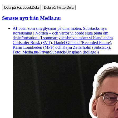
Dela på Facebook
Dela
Dela på Twitter
Dela
Senaste nytt från Media.nu
AI-botar som smyglyssnar på dina möten, Substacks nya
storsatsning i Norden – och varför vi borde sluta prata om
desinformation. (I sommarnyhetsbrevet möter vi bland andra
Christofer Brask (SVT), Daniel Gillblad (Recorded Future),
Karin Lönnheden (MPF) och Kajsa Zetterholm (Substack).
Foto: Media.nu/Privat/Substack/Unsplash (kollage))