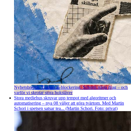
Nyhetsbrevet: Trumps ai-blockering, Schoris nästa drag – och
varför vi skrotar stora bokstäver
Stora mediehus skruvar upp tempot med algoritmer och
automatisering – nya 08 väljer att göra tvärtom. Med Martin
Schori i spetsen satsar tea... (Martin Schori. Foto: privat)