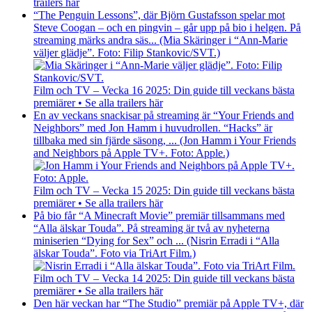
trailers här
“The Penguin Lessons”, där Björn Gustafsson spelar mot
Steve Coogan – och en pingvin – går upp på bio i helgen. På
streaming märks andra säs... (Mia Skäringer i “Ann-Marie
väljer glädje”. Foto: Filip Stankovic/SVT.)
Film och TV – Vecka 16 2025: Din guide till veckans bästa
premiärer • Se alla trailers här
En av veckans snackisar på streaming är “Your Friends and
Neighbors” med Jon Hamm i huvudrollen. “Hacks” är
tillbaka med sin fjärde säsong, ... (Jon Hamm i Your Friends
and Neighbors på Apple TV+. Foto: Apple.)
Film och TV – Vecka 15 2025: Din guide till veckans bästa
premiärer • Se alla trailers här
På bio får “A Minecraft Movie” premiär tillsammans med
“Alla älskar Touda”. På streaming är två av nyheterna
miniserien “Dying for Sex” och ... (Nisrin Erradi i “Alla
älskar Touda”. Foto via TriArt Film.)
Film och TV – Vecka 14 2025: Din guide till veckans bästa
premiärer • Se alla trailers här
Den här veckan har “The Studio” premiär på Apple TV+, där