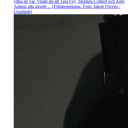
vilka de var. Visste du att Tina Fey, Stephen Colbert och Amy
Adams alla gjorde ... (Filminspelning. Foto: Jakob Owens /
Unsplash)