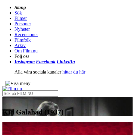
Stäng
Sök
Filmer
Personer
Nyheter
Recensioner
Filmfolk
Arkiv
Om Film.nu
Följ oss
Instagram
Facebook
LinkedIn
Alla våra sociala kanaler
hittar du här
Kid Galahad (1937)