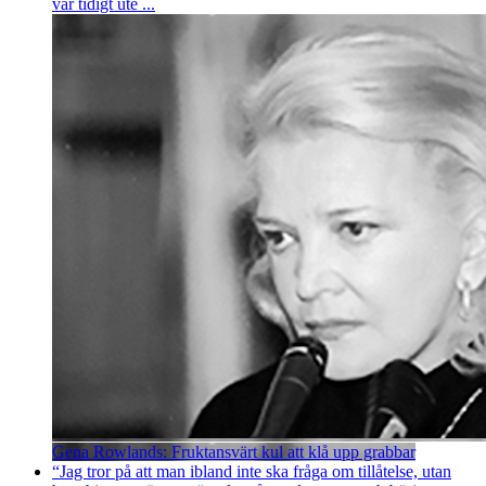
var tidigt ute ...
Gena Rowlands: Fruktansvärt kul att klå upp grabbar
“Jag tror på att man ibland inte ska fråga om tillåtelse, utan