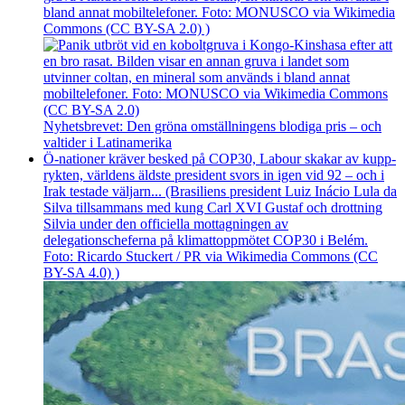
bland annat mobiltelefoner. Foto: MONUSCO via Wikimedia
Commons (CC BY-SA 2.0) )
Nyhetsbrevet: Den gröna omställningens blodiga pris – och
valtider i Latinamerika
Ö-nationer kräver besked på COP30, Labour skakar av kupp­
rykten, världens äldste president svors in igen vid 92 – och i
Irak testade väljarn... (Brasiliens president Luiz Inácio Lula da
Silva tillsammans med kung Carl XVI Gustaf och drottning
Silvia under den officiella mottagningen av
delegationscheferna på klimattoppmötet COP30 i Belém.
Foto: Ricardo Stuckert / PR via Wikimedia Commons (CC
BY-SA 4.0) )