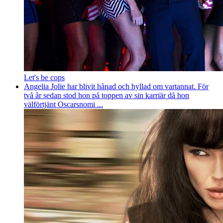
Let's be cops
Angelia Jolie har blivit hånad och hyllad om vartannat. För
två år sedan stod hon på toppen av sin karriär då hon
välförtjänt Oscarsnomi ...