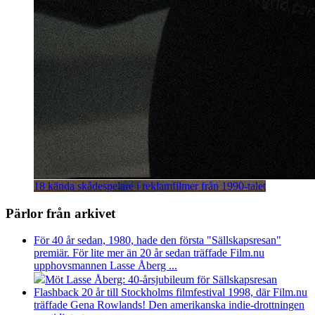
18 kända skådespelare i reklamfilmer från 1990-talet
Pärlor från arkivet
För 40 år sedan, 1980, hade den första "Sällskapsresan"
premiär. För lite mer än 20 år sedan träffade Film.nu
upphovsmannen Lasse Åberg ...
Möt Lasse Åberg: 40-årsjubileum för Sällskapsresan
Flashback 20 år till Stockholms filmfestival 1998, där Film.nu
träffade Gena Rowlands! Den amerikanska indie-drottningen