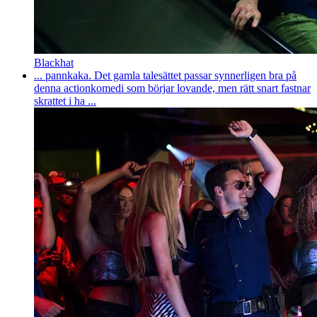
Blackhat
... pannkaka. Det gamla talesättet passar synnerligen bra på
denna actionkomedi som börjar lovande, men rätt snart fastnar
skrattet i ha ...