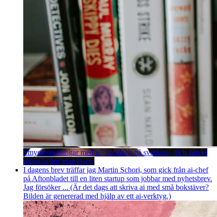
Smyginspelningar med ai, Substack på svenska – och kan vi
glömma hur man läser?
I dagens brev träffar jag Martin Schori, som gick från ai-chef
på Aftonbladet till en liten startup som jobbar med nyhetsbrev.
Jag försöker ... (Är det dags att skriva ai med små bokstäver?
Bilden är genererad med hjälp av ett ai-verktyg.)