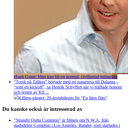
Hugh Grant: Man kan bli en normal, civiliserad människa
“Torsk på Tallinn” började med en suparresa till Dalarna –
“som en kickoff”, sa Henrik Schyffert när vi träffade honom
och resten av Kil ...
Killing-gänget: 20-årsjubileum för “En liten film”
Du kanske också är intresserad av
"Straight Outta Compton" är filmen om N.W.A, från
stadsdelen Compton i Los Angeles. Bandet, som startades i