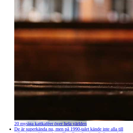
20 mysiga kattkaféer över hela världen
De är superkända nu, men på 1990-talet kände inte alla till