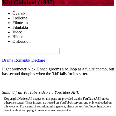
Kid Galahad (1937)
Översikt
I rollerna
Filmteam
Filmfakta
Video
Bilder
Diskussion
View this page in English on Filmanic
Drama
Romantik
Deckare
Fight promoter Nick Donati grooms a bellhop as a future champ, but
has second thoughts when the 'kid' falls for his sister.
Stillbild från YouTube-video via YouTubes API.
Copyright Notice:
All images on this page are provided via the
YouTube API
unless
otherwise stated. These images are hosted on YouTube's servers, and only embedded on
this website. For claims of copyright infringement, please contact YouTube. Instructions
how to submit a copyright removal request are provided
here
.