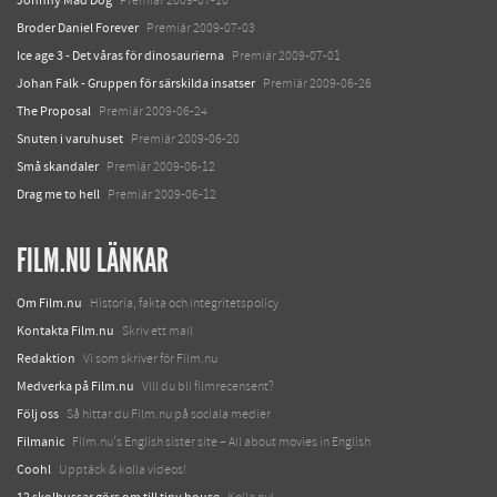
Premiär 2009-07-10
Broder Daniel Forever
Premiär 2009-07-03
Ice age 3 - Det våras för dinosaurierna
Premiär 2009-07-01
Johan Falk - Gruppen för särskilda insatser
Premiär 2009-06-26
The Proposal
Premiär 2009-06-24
Snuten i varuhuset
Premiär 2009-06-20
Små skandaler
Premiär 2009-06-12
Drag me to hell
Premiär 2009-06-12
FILM.NU LÄNKAR
Om Film.nu
Historia, fakta och integritetspolicy
Kontakta Film.nu
Skriv ett mail
Redaktion
Vi som skriver för Film.nu
Medverka på Film.nu
Vill du bli filmrecensent?
Följ oss
Så hittar du Film.nu på sociala medier
Filmanic
Film.nu's English sister site – All about movies in English
Coohl
Upptäck & kolla videos!
12 skolbussar görs om till tiny house