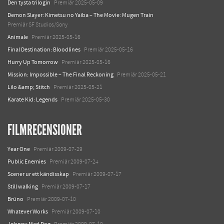
Den tysta trilogin
Premiär 2025-05-09
Demon Slayer: Kimetsu no Yaiba – The Movie: Mugen Train
Premiär SF Studios/Sony
Animale
Premiär 2025-05-16
Final Destination: Bloodlines
Premiär 2025-05-16
Hurry Up Tomorrow
Premiär 2025-05-16
Mission: Impossible – The Final Reckoning
Premiär 2025-05-21
Lilo &amp; Stitch
Premiär 2025-05-21
Karate Kid: Legends
Premiär 2025-05-30
FILMRECENSIONER
Year One
Premiär 2009-07-29
Public Enemies
Premiär 2009-07-24
Scener ur ett kändisskap
Premiär 2009-07-17
Still walking
Premiär 2009-07-17
Brüno
Premiär 2009-07-10
Whatever Works
Premiär 2009-07-10
Johnny Mad Dog