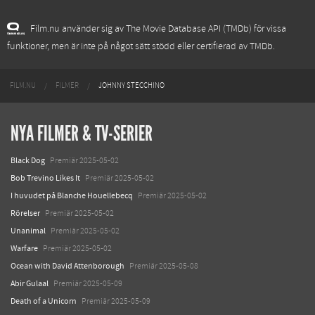
Film.nu använder sig av The Movie Database API (TMDb) för vissa
funktioner, men är inte på något sätt stödd eller certifierad av TMDb.
FILM.NU
FILMER
JOHNNY STECCHINO
NYA FILMER & TV-SERIER
Black Dog
Premiär 2025-05-02
Bob Trevino Likes It
Premiär 2025-05-02
I huvudet på Blanche Houellebecq
Premiär 2025-05-02
Rörelser
Premiär 2025-05-02
Unanimal
Premiär 2025-05-02
Warfare
Premiär 2025-05-02
Ocean with David Attenborough
Premiär 2025-05-08
Abir Gulaal
Premiär 2025-05-09
Death of a Unicorn
Premiär 2025-05-09