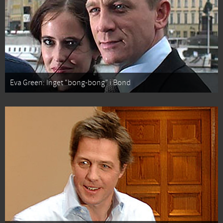
Eva Green: Inget “bong-bong” i Bond