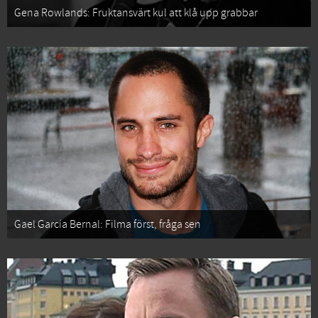
Gena Rowlands: Fruktansvärt kul att klå upp grabbar
Gael García Bernal: Filma först, fråga sen