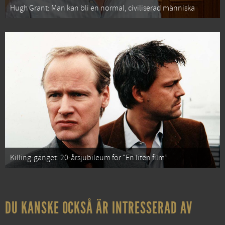
Hugh Grant: Man kan bli en normal, civiliserad människa
Killing-gänget: 20-årsjubileum för “En liten film”
DU KANSKE OCKSÅ ÄR INTRESSERAD AV