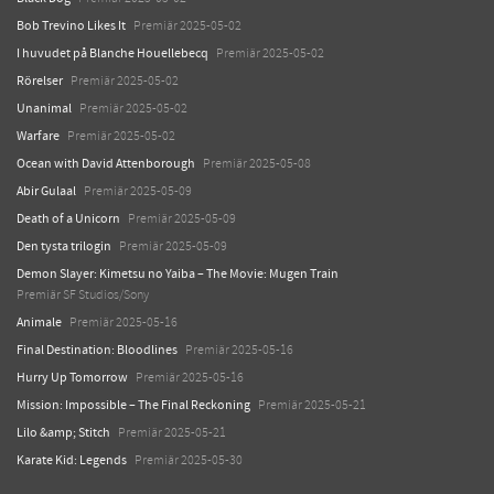
Bob Trevino Likes It
Premiär 2025-05-02
I huvudet på Blanche Houellebecq
Premiär 2025-05-02
Rörelser
Premiär 2025-05-02
Unanimal
Premiär 2025-05-02
Warfare
Premiär 2025-05-02
Ocean with David Attenborough
Premiär 2025-05-08
Abir Gulaal
Premiär 2025-05-09
Death of a Unicorn
Premiär 2025-05-09
Den tysta trilogin
Premiär 2025-05-09
Demon Slayer: Kimetsu no Yaiba – The Movie: Mugen Train
Premiär SF Studios/Sony
Animale
Premiär 2025-05-16
Final Destination: Bloodlines
Premiär 2025-05-16
Hurry Up Tomorrow
Premiär 2025-05-16
Mission: Impossible – The Final Reckoning
Premiär 2025-05-21
Lilo &amp; Stitch
Premiär 2025-05-21
Karate Kid: Legends
Premiär 2025-05-30