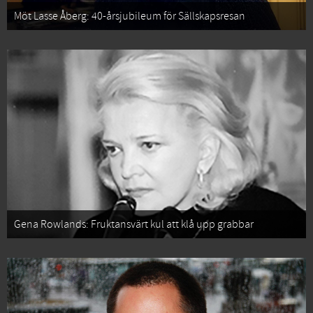
Möt Lasse Åberg: 40-årsjubileum för Sällskapsresan
Gena Rowlands: Fruktansvärt kul att klå upp grabbar