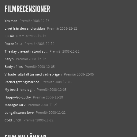
FILMRECENSIONER
Yes man
Premiär 2008-12-13
Livet från den andra sidan
Premiär 2008-12-12
Ljusår
Premiär 2008-12-12
RocknRolla
Premiär 2008-12-12
The day the earth stood still
Premiär 2008-12-12
Katyn
Premiär 2008-12-12
Body of lies
Premiär 2008-12-05
Vi hade i alla fall tur med vädret - igen
Premiär 2008-12-05
Rachel getting married
Premiär 2008-12-05
My best friend's girl
Premiär 2008-12-05
Happy-Go-Lucky
Premiär 2008-11-28
Madagaskar 2
Premiär 2008-11-21
Long distance love
Premiär 2008-11-21
Cold lunch
Premiär 2008-11-22