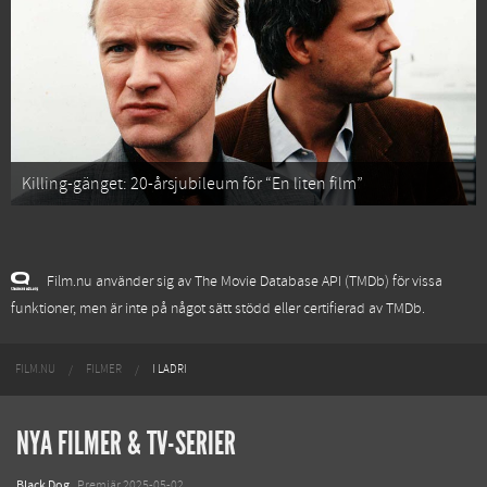
Killing-gänget: 20-årsjubileum för “En liten film”
Film.nu använder sig av The Movie Database API (TMDb) för vissa
funktioner, men är inte på något sätt stödd eller certifierad av TMDb.
FILM.NU
FILMER
I LADRI
NYA FILMER & TV-SERIER
Black Dog
Premiär 2025-05-02