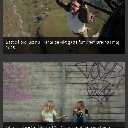
Bäst på bio just nu: Här är de viktigaste filmpremiärerna i maj
2025
Film och TV – Vecka 17 2025: Din guide till veckans bästa