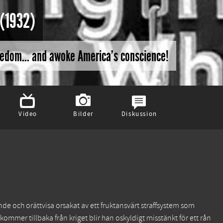
(1932)
reedom... and awoke America's conscience!
Video
Bilder
Diskussion
nde och orättvisa orsakat av ett fruktansvärt straffsystem som
kommer tillbaka från kriget blir han oskyldigt misstänkt för ett rån