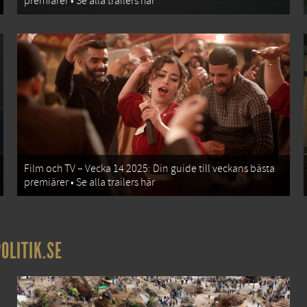
premiärer • Se alla trailers här
Film och TV – Vecka 14 2025: Din guide till veckans bästa
premiärer • Se alla trailers här
OLITIK.SE