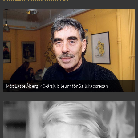
Möt Lasse Åberg: 40-årsjubileum för Sällskapsresan