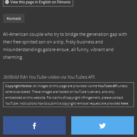
View this page in English on Filmanic
Komedi
All-American couple who try to bridge the generation gap with
their free-spirited son on a trip, frisky business and
misunderstandings galore ensue, all funny, vibrant and
charming.
Stillbild från YouTube-video via YouTubes API.
Copyright Notice:
YouTube API
All images on this page are provided via the
unless
otherwise stated. These images are hosted on YouTube's servers, and only
embedded on this website. For claims of copyright infringement, please contact
here
YouTube. Instructions how to submit a copyright removal request are provided
.