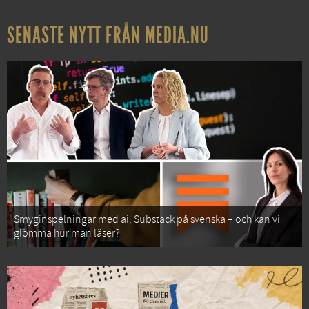
SENASTE NYTT FRÅN MEDIA.NU
Smyginspelningar med ai, Substack på svenska – och kan vi
glömma hur man läser?