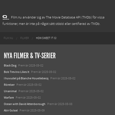
Film.nu använder sig av The Movie Database API (TMDb) för vissa
funktioner, men är inte på något sätt stödd eller certifierad av TMDb.
FILM.NU
FILMER
HOW SWEET IT IS!
NYA FILMER & TV-SERIER
Black Dog
Premiär 2025-05-02
Bob Trevino Likes It
Premiär 2025-05-02
I huvudet på Blanche Houellebecq
Premiär 2025-05-02
Rörelser
Premiär 2025-05-02
Unanimal
Premiär 2025-05-02
Warfare
Premiär 2025-05-02
Ocean with David Attenborough
Premiär 2025-05-08
Abir Gulaal
Premiär 2025-05-09