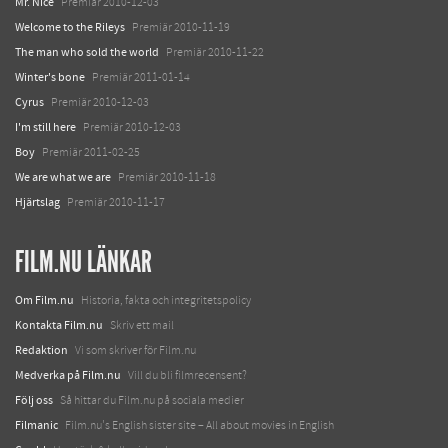
Mr. Nice
Premiär 2010-12-03
Welcome to the Rileys
Premiär 2010-11-19
The man who sold the world
Premiär 2010-11-22
Winter's bone
Premiär 2011-01-14
Cyrus
Premiär 2010-12-03
I'm still here
Premiär 2010-12-03
Boy
Premiär 2011-02-25
We are what we are
Premiär 2010-11-18
Hjärtslag
Premiär 2010-11-17
FILM.NU LÄNKAR
Om Film.nu
Historia, fakta och integritetspolicy
Kontakta Film.nu
Skriv ett mail
Redaktion
Vi som skriver för Film.nu
Medverka på Film.nu
Vill du bli filmrecensent?
Följ oss
Så hittar du Film.nu på sociala medier
Filmanic
Film.nu's English sister site – All about movies in English