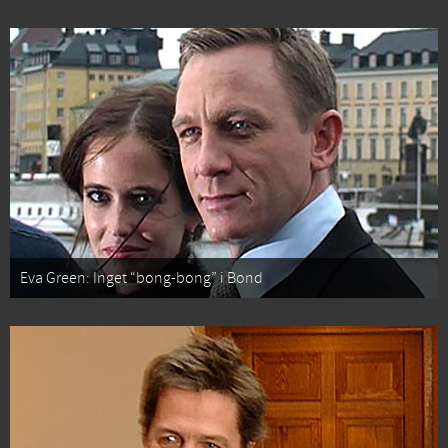
Eva Green: Inget “bong-bong” i Bond