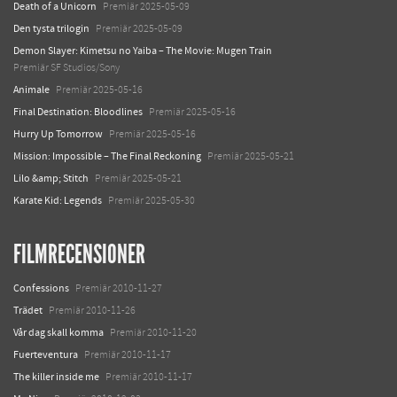
Death of a Unicorn
Premiär 2025-05-09
Den tysta trilogin
Premiär 2025-05-09
Demon Slayer: Kimetsu no Yaiba – The Movie: Mugen Train
Premiär SF Studios/Sony
Animale
Premiär 2025-05-16
Final Destination: Bloodlines
Premiär 2025-05-16
Hurry Up Tomorrow
Premiär 2025-05-16
Mission: Impossible – The Final Reckoning
Premiär 2025-05-21
Lilo &amp; Stitch
Premiär 2025-05-21
Karate Kid: Legends
Premiär 2025-05-30
FILMRECENSIONER
Confessions
Premiär 2010-11-27
Trädet
Premiär 2010-11-26
Vår dag skall komma
Premiär 2010-11-20
Fuerteventura
Premiär 2010-11-17
The killer inside me
Premiär 2010-11-17