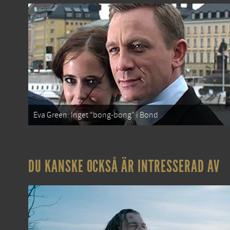
Eva Green: Inget “bong-bong” i Bond
DU KANSKE OCKSÅ ÄR INTRESSERAD AV