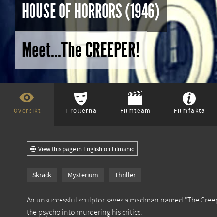
HOUSE OF HORRORS (1946)
Meet...The CREEPER!
Översikt
I rollerna
Filmteam
Filmfakta
View this page in English on Filmanic
Skräck
Mysterium
Thriller
An unsuccessful sculptor saves a madman named "The Creepe
the psycho into murdering his critics.