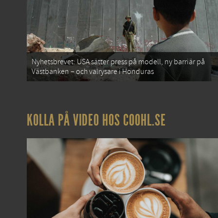
Nyhetsbrevet: USA sätter press på modell, ny barriär på
Västbanken – och valrysare i Honduras
KOLLA PÅ VIDEO HOS COOHL.SE