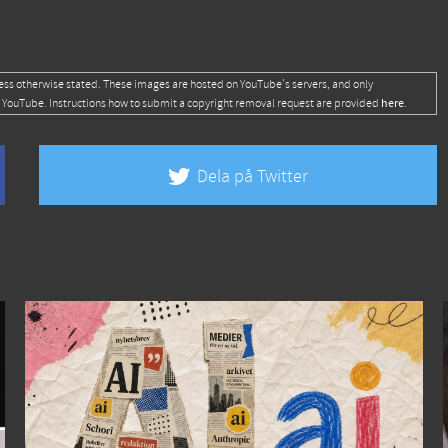
ess otherwise stated. These images are hosted on YouTube's servers, and only
here
 YouTube. Instructions how to submit a copyright removal request are provided
.
Dela på Twitter