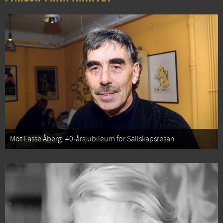
Möt Lasse Åberg: 40-årsjubileum för Sällskapsresan