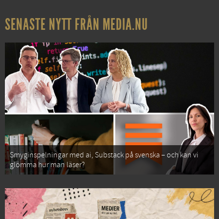
SENASTE NYTT FRÅN MEDIA.NU
Smyginspelningar med ai, Substack på svenska – och kan vi
glömma hur man läser?