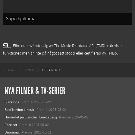
Superhjältarna
Film.nu använder sig av The Movie Database API (TMDb) för vissa
funktioner, men är inte på något sätt stödd eller certifierad av TMDb.
FILM.NU
FILMER
HITTA NEMO
NYA FILMER & TV-SERIER
Black Dog
Premiär 2025-05-02
Bob Trevino Likes It
Premiär 2025-05-02
I huvudet på Blanche Houellebecq
Premiär 2025-05-02
Rörelser
Premiär 2025-05-02
Unanimal
Premiär 2025-05-02