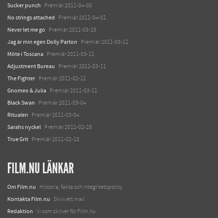
Sucker punch
Premiär 2011-04-08
No strings attached
Premiär 2011-04-01
Never let me go
Premiär 2011-03-25
Jag är min egen Dolly Parton
Premiär 2011-03-11
Möte i Toscana
Premiär 2011-03-11
Adjustment Bureau
Premiär 2011-03-11
The Fighter
Premiär 2011-02-11
Gnomeo & Julia
Premiär 2011-03-11
Black Swan
Premiär 2011-03-04
Ritualen
Premiär 2011-03-04
Sarahs nyckel
Premiär 2011-02-25
True Grit
Premiär 2011-02-18
FILM.NU LÄNKAR
Om Film.nu
Historia, fakta och integritetspolicy
Kontakta Film.nu
Skriv ett mail
Redaktion
Vi som skriver för Film.nu