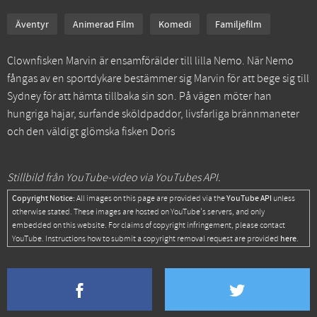
Äventyr
Animerad Film
Komedi
Familjefilm
Clownfisken Marvin är ensamförälder till lilla Nemo. När Nemo
fångas av en sportdykare bestämmer sig Marvin för att bege sig till
Sydney för att hämta tillbaka sin son. På vägen möter han
hungriga hajar, surfande sköldpaddor, livsfarliga brännmaneter
och den väldigt glömska fisken Doris
Stillbild från YouTube-video via YouTubes API.
Copyright Notice:
YouTube API
All images on this page are provided via the
unless
otherwise stated. These images are hosted on YouTube's servers, and only
embedded on this website. For claims of copyright infringement, please contact
here
YouTube. Instructions how to submit a copyright removal request are provided
.