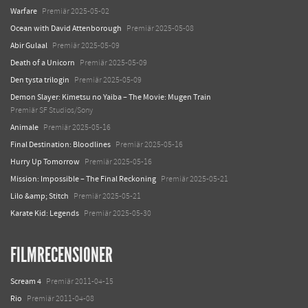
Warfare
Premiär 2025-05-02
Ocean with David Attenborough
Premiär 2025-05-08
Abir Gulaal
Premiär 2025-05-09
Death of a Unicorn
Premiär 2025-05-09
Den tysta trilogin
Premiär 2025-05-09
Demon Slayer: Kimetsu no Yaiba – The Movie: Mugen Train
Premiär SF Studios/Sony
Animale
Premiär 2025-05-16
Final Destination: Bloodlines
Premiär 2025-05-16
Hurry Up Tomorrow
Premiär 2025-05-16
Mission: Impossible – The Final Reckoning
Premiär 2025-05-21
Lilo &amp; Stitch
Premiär 2025-05-21
Karate Kid: Legends
Premiär 2025-05-30
FILMRECENSIONER
Scream 4
Premiär 2011-04-15
Rio
Premiär 2011-04-08