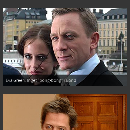
Eva Green: Inget “bong-bong” i Bond