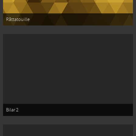
Råttatouille
Bilar 2