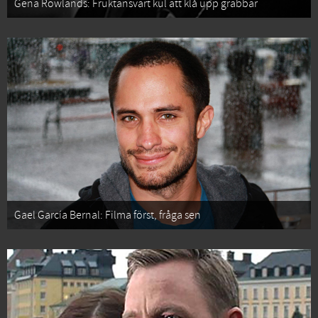
Gena Rowlands: Fruktansvärt kul att klå upp grabbar
Gael García Bernal: Filma först, fråga sen