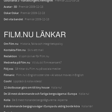
Göta kanal 3 - Kanalkungens hemlighet
Premiär 2010-05-26
Avatar - 3D
Premiär 2009-12-18
Oskar Oskar
Premiär 2009-12-18
Det vita bandet
Premiär 2009-12-18
FILM.NU LÄNKAR
Om Film.nu
Historia, fakta och integritetspolicy
Kontakta Film.nu
Skriv ett mail
Redaktion
Vi som skriver för Film.nu
Medverka på Film.nu
Vill du bli filmrecensent?
Följ oss
Så hittar du Film.nu på sociala medier
Filmanic
Film.nu's English sister site – All about movies in English
Coohl
Upptäck & kolla videos!
12 skolbussar görs om till tiny house
Kolla nu!
De 18 mest skrämmande och farliga bergsvägarna i Europa
Kolla nu!
Kolla
De 8 mest hisnande bergstågturerna i Alperna
8 skrämmande bergsgrusvägar i Europa du aldrig borde köra
Kolla här!