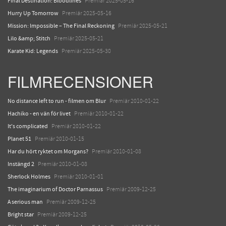
Final Destination: Bloodlines
Premiär 2025-05-16
Hurry Up Tomorrow
Premiär 2025-05-16
Mission: Impossible – The Final Reckoning
Premiär 2025-05-21
Lilo &amp; Stitch
Premiär 2025-05-21
Karate Kid: Legends
Premiär 2025-05-30
FILMRECENSIONER
No distance left to run - filmen om Blur
Premiär 2010-01-22
Hachiko - en vän för livet
Premiär 2010-01-22
It's complicated
Premiär 2010-01-22
Planet 51
Premiär 2010-01-15
Har du hört ryktet om Morgans?
Premiär 2010-01-08
Instängd 2
Premiär 2010-01-08
Sherlock Holmes
Premiär 2010-01-01
The imaginarium of Doctor Parnassus
Premiär 2009-12-25
A serious man
Premiär 2009-12-25
Bright star
Premiär 2009-12-25