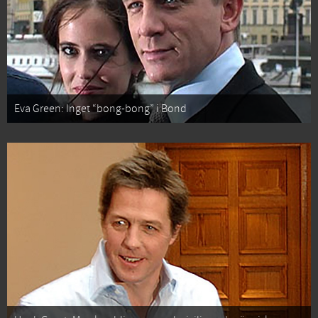
Eva Green: Inget “bong-bong” i Bond