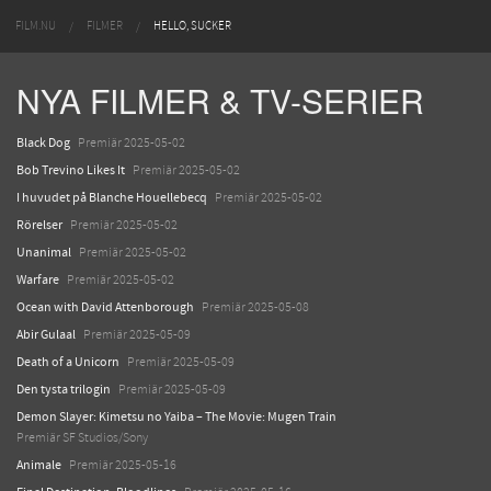
FILM.NU
FILMER
HELLO, SUCKER
NYA FILMER & TV-SERIER
Black Dog
Premiär 2025-05-02
Bob Trevino Likes It
Premiär 2025-05-02
I huvudet på Blanche Houellebecq
Premiär 2025-05-02
Rörelser
Premiär 2025-05-02
Unanimal
Premiär 2025-05-02
Warfare
Premiär 2025-05-02
Ocean with David Attenborough
Premiär 2025-05-08
Abir Gulaal
Premiär 2025-05-09
Death of a Unicorn
Premiär 2025-05-09
Den tysta trilogin
Premiär 2025-05-09
Demon Slayer: Kimetsu no Yaiba – The Movie: Mugen Train
Premiär SF Studios/Sony
Animale
Premiär 2025-05-16