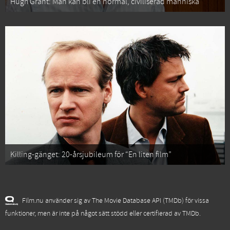
Hugh Grant: Man kan bli en normal, civiliserad människa
Killing-gänget: 20-årsjubileum för “En liten film”
Film.nu använder sig av The Movie Database API (TMDb) för vissa
funktioner, men är inte på något sätt stödd eller certifierad av TMDb.