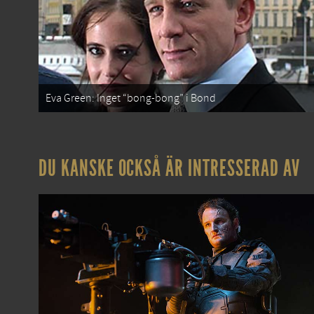
Eva Green: Inget “bong-bong” i Bond
DU KANSKE OCKSÅ ÄR INTRESSERAD AV