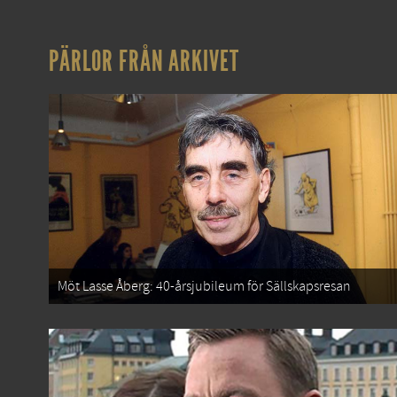
PÄRLOR FRÅN ARKIVET
Möt Lasse Åberg: 40-årsjubileum för Sällskapsresan