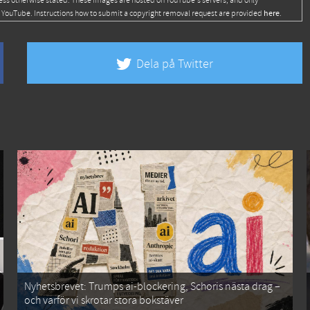
ess otherwise stated. These images are hosted on YouTube's servers, and only
here
 YouTube. Instructions how to submit a copyright removal request are provided
.
Dela på Twitter
Nyhetsbrevet: Trumps ai-blockering, Schoris nästa drag –
och varför vi skrotar stora bokstäver