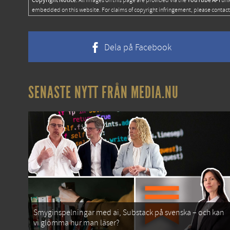
Copyright Notice:
YouTube API
All images on this page are provided via the
unl
embedded on this website. For claims of copyright infringement, please contact
Dela på Facebook
SENASTE NYTT FRÅN MEDIA.NU
Smyginspelningar med ai, Substack på svenska – och kan
vi glömma hur man läser?