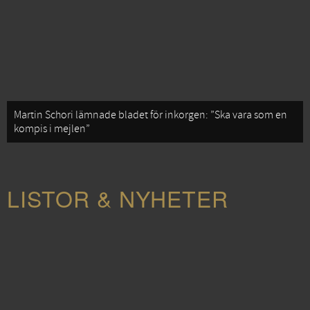
Martin Schori lämnade bladet för inkorgen: ”Ska vara som en
kompis i mejlen”
LISTOR & NYHETER