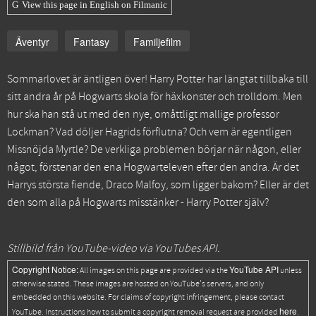
View this page in English on Filmanic
Äventyr
Fantasy
Familjefilm
Sommarlovet är äntligen över! Harry Potter har längtat tillbaka till
sitt andra år på Hogwarts skola för häxkonster och trolldom. Men
hur ska han stå ut med den nye, omåttligt mallige professor
Lockman? Vad döljer Hagrids förflutna? Och vem är egentligen
Missnöjda Myrtle? De verkliga problemen börjar när någon, eller
något, förstenar den ena Hogwarteleven efter den andra. Är det
Harrys största fiende, Draco Malfoy, som ligger bakom? Eller är det
den som alla på Hogwarts misstänker - Harry Potter själv?
Stillbild från YouTube-video via YouTubes API.
Copyright Notice:
YouTube API
All images on this page are provided via the
unless
otherwise stated. These images are hosted on YouTube's servers, and only
embedded on this website. For claims of copyright infringement, please contact
here
YouTube. Instructions how to submit a copyright removal request are provided
.