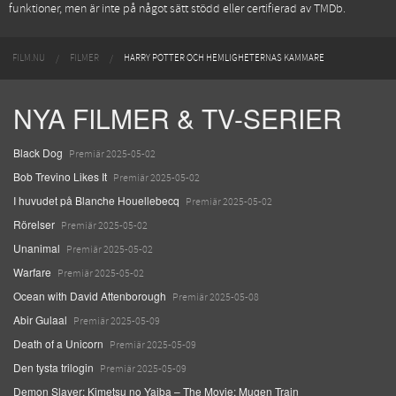
funktioner, men är inte på något sätt stödd eller certifierad av TMDb.
FILM.NU
FILMER
HARRY POTTER OCH HEMLIGHETERNAS KAMMARE
NYA FILMER & TV-SERIER
Black Dog
Premiär 2025-05-02
Bob Trevino Likes It
Premiär 2025-05-02
I huvudet på Blanche Houellebecq
Premiär 2025-05-02
Rörelser
Premiär 2025-05-02
Unanimal
Premiär 2025-05-02
Warfare
Premiär 2025-05-02
Ocean with David Attenborough
Premiär 2025-05-08
Abir Gulaal
Premiär 2025-05-09
Death of a Unicorn
Premiär 2025-05-09
Den tysta trilogin
Premiär 2025-05-09
Demon Slayer: Kimetsu no Yaiba – The Movie: Mugen Train