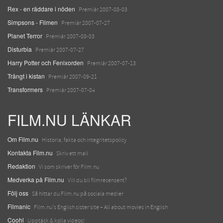
Rex - en räddare i nöden
Premiär 2007-08-03
Simpsons - Filmen
Premiär 2007-07-27
Planet Terror
Premiär 2007-08-03
Disturbia
Premiär 2007-07-27
Harry Potter och Fenixorden
Premiär 2007-07-13
Trångt i kistan
Premiär 2007-09-21
Transformers
Premiär 2007-07-04
FILM.NU LÄNKAR
Om Film.nu
Historia, fakta och integritetspolicy
Kontakta Film.nu
Skriv ett mail
Redaktion
Vi som skriver för Film.nu
Medverka på Film.nu
Vill du bli filmrecensent?
Följ oss
Så hittar du Film.nu på sociala medier
Filmanic
Film.nu's English sister site – All about movies in English
Coohl
Upptäck & kolla videos!