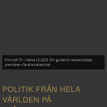
Film och TV – Vecka 13 2025: Din guide till veckans bästa
premiärer • Se alla trailers här
POLITIK FRÅN HELA
VÄRLDEN PÅ