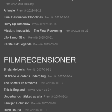
Premiär SF Studios/Sony
Animale
Premiär 2025-05-16
Final Destination: Bloodlines
Premiär 2025-05-16
Hurry Up Tomorrow
Premiär 2025-05-16
Mission: Impossible – The Final Reckoning
Premiär 2025-05-21
Lilo &amp; Stitch
Premiär 2025-05-21
Karate Kid: Legends
Premiär 2025-05-30
FILMRECENSIONER
Bristande bevis
Premiär 2007-08-31
Så firade vi jordens undergång
Premiär 2007-08-24
The Secret Life of Words
Premiär 2007-08-17
This Is England
Premiär 2007-08-17
Underbar och älskad av alla
Premiär 2007-08-24
Familjen Robinson
Premiär 2007-08-10
Rush Hour 3
Premiär 2007-08-10