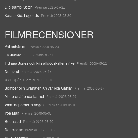
Lilo &amp; Stitch
Premiär 2025-05-21
Karate Kid: Legends
Premiär 2025-05-30
FILMRECENSIONER
Vattenhästen
Premiär 2008-05-23
TV Junkie
Premiär 2008-05-21
Indiana Jones och kristalldödskallens rike
Premiär 2008-05-22
Dumpad
Premiär 2008-05-16
Utan spår
Premiär 2008-05-16
Bomber och Granater, Knivar och Gafflar
Premiär 2008-05-17
Min bror är enda barnet
Premiär 2008-05-09
What happens in Vegas
Premiär 2008-05-09
Iron Man
Premiär 2008-05-01
Redacted
Premiär 2008-05-10
Doomsday
Premiär 2008-05-02
Nu eller aldrig