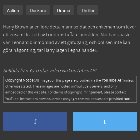
Action
Deckare
Drama
Thriller
Harry Brown är en före detta marinsoldat och änkeman som lever
ett ensamt liv i ett av Londons tuffare områden. När hans bäste
vän Leonard blir mördad av ett gatugäng, och polisen inte kan
göra någonting, tar Harry lagen i egna händer...
Stillbild från YouTube-video via YouTubes API.
Copyright Notice:
YouTube API
All images on this page are provided via the
unless
otherwise stated. These images are hosted on YouTube's servers, and only
embedded on this website. For claims of copyright infringement, please contact
here
YouTube. Instructions how to submit a copyright removal request are provided
.