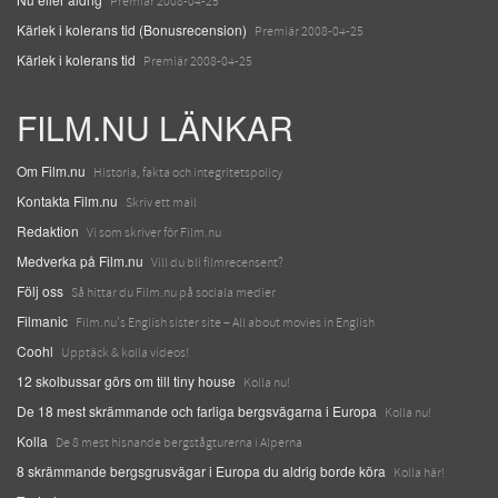
Premiär 2008-04-25
Kärlek i kolerans tid (Bonusrecension)
Premiär 2008-04-25
Kärlek i kolerans tid
Premiär 2008-04-25
FILM.NU LÄNKAR
Om Film.nu
Historia, fakta och integritetspolicy
Kontakta Film.nu
Skriv ett mail
Redaktion
Vi som skriver för Film.nu
Medverka på Film.nu
Vill du bli filmrecensent?
Följ oss
Så hittar du Film.nu på sociala medier
Filmanic
Film.nu's English sister site – All about movies in English
Coohl
Upptäck & kolla videos!
12 skolbussar görs om till tiny house
Kolla nu!
De 18 mest skrämmande och farliga bergsvägarna i Europa
Kolla nu!
Kolla
De 8 mest hisnande bergstågturerna i Alperna
8 skrämmande bergsgrusvägar i Europa du aldrig borde köra
Kolla här!