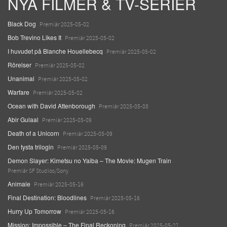
NYA FILMER & TV-SERIER
Black Dog
Premiär 2025-05-02
Bob Trevino Likes It
Premiär 2025-05-02
I huvudet på Blanche Houellebecq
Premiär 2025-05-02
Rörelser
Premiär 2025-05-02
Unanimal
Premiär 2025-05-02
Warfare
Premiär 2025-05-02
Ocean with David Attenborough
Premiär 2025-05-08
Abir Gulaal
Premiär 2025-05-09
Death of a Unicorn
Premiär 2025-05-09
Den tysta trilogin
Premiär 2025-05-09
Demon Slayer: Kimetsu no Yaiba – The Movie: Mugen Train
Premiär SF Studios/Sony
Animale
Premiär 2025-05-16
Final Destination: Bloodlines
Premiär 2025-05-16
Hurry Up Tomorrow
Premiär 2025-05-16
Mission: Impossible – The Final Reckoning
Premiär 2025-05-21