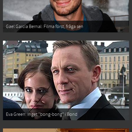
Gael García Bernal: Filma först, fråga sen
Eva Green: Inget “bong-bong” i Bond