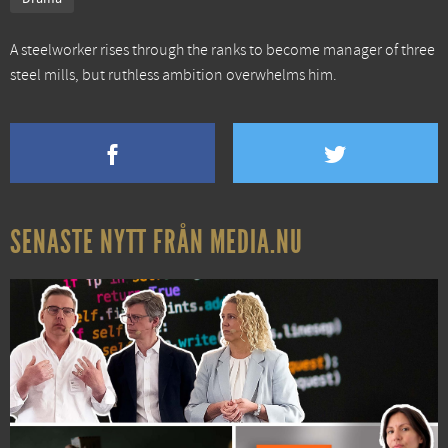
A steelworker rises through the ranks to become manager of three
steel mills, but ruthless ambition overwhelms him.
SENASTE NYTT FRÅN MEDIA.NU