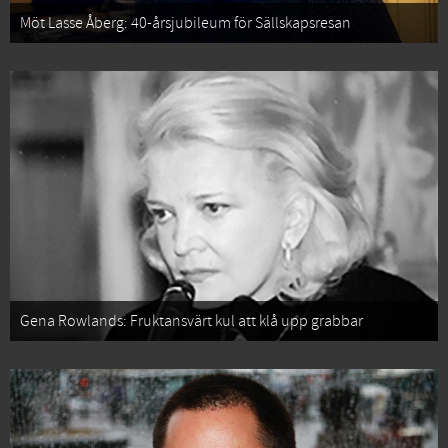
Möt Lasse Åberg: 40-årsjubileum för Sällskapsresan
Gena Rowlands: Fruktansvärt kul att klå upp grabbar