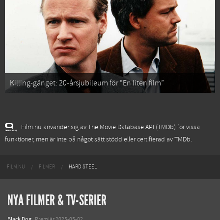
Killing-gänget: 20-årsjubileum för “En liten film”
Film.nu använder sig av The Movie Database API (TMDb) för vissa
funktioner, men är inte på något sätt stödd eller certifierad av TMDb.
FILM.NU
FILMER
HARD STEEL
NYA FILMER & TV-SERIER
Black Dog
Premiär 2025-05-02