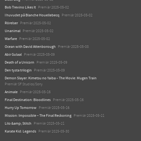
Bob Trevino Likes It
Premiär 2025-05-02
I huvudet på Blanche Houellebecq
Premiär 2025-05-02
Rörelser
Premiär 2025-05-02
Unanimal
Premiär 2025-05-02
Warfare
Premiär 2025-05-02
Ocean with David Attenborough
Premiär 2025-05-08
Abir Gulaal
Premiär 2025-05-09
Death of a Unicorn
Premiär 2025-05-09
Den tysta trilogin
Premiär 2025-05-09
Demon Slayer: Kimetsu no Yaiba – The Movie: Mugen Train
Premiär SF Studios/Sony
Animale
Premiär 2025-05-16
Final Destination: Bloodlines
Premiär 2025-05-16
Hurry Up Tomorrow
Premiär 2025-05-16
Mission: Impossible – The Final Reckoning
Premiär 2025-05-21
Lilo &amp; Stitch
Premiär 2025-05-21
Karate Kid: Legends
Premiär 2025-05-30