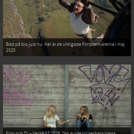
Bäst på bio just nu: Här är de viktigaste filmpremiärerna i maj
2025
Film och TV – Vecka 17 2025: Din guide till veckans bästa