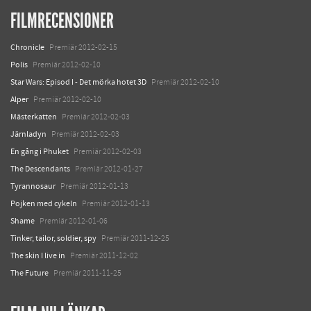
FILMRECENSIONER
Chronicle
Premiär 2012-02-15
Polis
Premiär 2012-02-10
Star Wars: Episod I - Det mörka hotet 3D
Premiär 2012-02-10
Alper
Premiär 2012-02-10
Mästerkatten
Premiär 2012-02-03
Järnladyn
Premiär 2012-02-03
En gång i Phuket
Premiär 2012-02-03
The Descendants
Premiär 2012-01-27
Tyrannosaur
Premiär 2012-01-13
Pojken med cykeln
Premiär 2012-01-13
Shame
Premiär 2012-01-06
Tinker, tailor, soldier, spy
Premiär 2011-12-25
The skin I live in
Premiär 2011-12-02
The Future
Premiär 2011-11-25