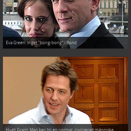
Eva Green: Inget “bong-bong” i Bond
Hugh Grant: Man kan bli en normal, civiliserad människa