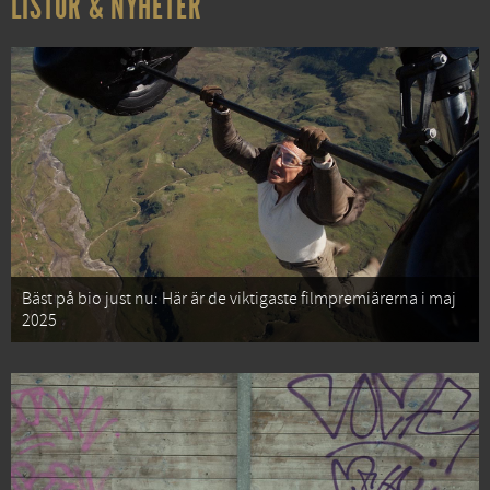
LISTOR & NYHETER
Bäst på bio just nu: Här är de viktigaste filmpremiärerna i maj
2025