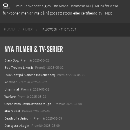
Film.nu använder sig av The Movie Database API (TMDb) för vissa
funktioner, men är inte på något sätt stödd eller certifierad av TMDb.
FILM.NU
FILMER
HALLOWEEN II- THE TV CUT
NYA FILMER & TV-SERIER
Black Dog
Premiär 2025-05-02
Bob Trevino Likes It
Premiär 2025-05-02
I huvudet på Blanche Houellebecq
Premiär 2025-05-02
Rörelser
Premiär 2025-05-02
Unanimal
Premiär 2025-05-02
Warfare
Premiär 2025-05-02
Ocean with David Attenborough
Premiär 2025-05-08
Abir Gulaal
Premiär 2025-05-09
Death of a Unicorn
Premiär 2025-05-09
Den tysta trilogin
Premiär 2025-05-09