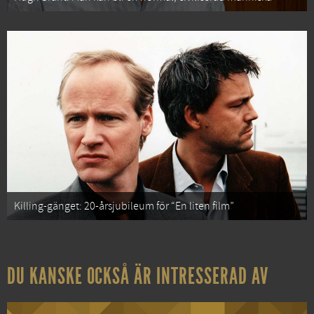
Killing-gänget: 20-årsjubileum för “En liten film”
DU KANSKE OCKSÅ ÄR INTRESSERAD AV