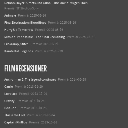
Demon Slayer: Kimetsu no Yaiba – The Movie: Mugen Train
Premiär SF Studios/Sony
Animale
Premiär 2025-05-16
Final Destination: Bloodlines
Premiär 2025-05-16
Hurry Up Tomorrow
Premiär 2025-05-16
Mission: Impossible – The Final Reckoning
Premiär 2025-05-21
Lilo &amp; Stitch
Premiär 2025-05-21
Karate Kid: Legends
Premiär 2025-05-30
FILMRECENSIONER
Anchorman 2: The legend continues
Premiär 2014-02-28
Carrie
Premiär 2013-11-29
Lovelace
Premiär 2013-11-29
Gravity
Premiär 2013-10-25
Don Jon
Premiär 2013-10-25
This is the End
Premiär 2013-10-04
Captain Phillips
Premiär 2013-10-18