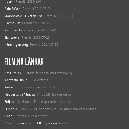
Hotell
Premiär 2013-10-04
Pain & Gain
Premiär 2013-08-02
Snabba cash - Livet deluxe
Premiär 2013-08-29
Pacific Rim
Premiär 2013-08-02
Promised Land
Premiär 2013-08-02
Sightseers
Premiär 2013-07-26
Känn ingen sorg
Premiär 2013-07-19
FILM.NU LÄNKAR
Om Film.nu
Historia, fakta och integritetspolicy
Kontakta Film.nu
Skriv ett mail
Redaktion
Vi som skriver för Film.nu
Medverka på Film.nu
Vill du bli filmrecensent?
Följ oss
Så hittar du Film.nu på sociala medier
Filmanic
Film.nu's English sister site – All about movies in English
Coohl
Upptäck & kolla videos!
12 skolbussar görs om till tiny house
Kolla nu!