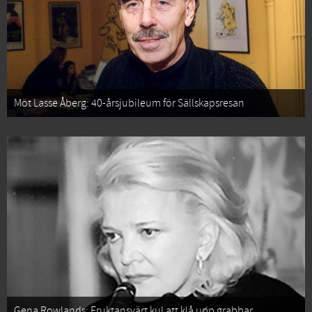
Möt Lasse Åberg: 40-årsjubileum för Sällskapsresan
Gena Rowlands: Fruktansvärt kul att klå upp grabbar