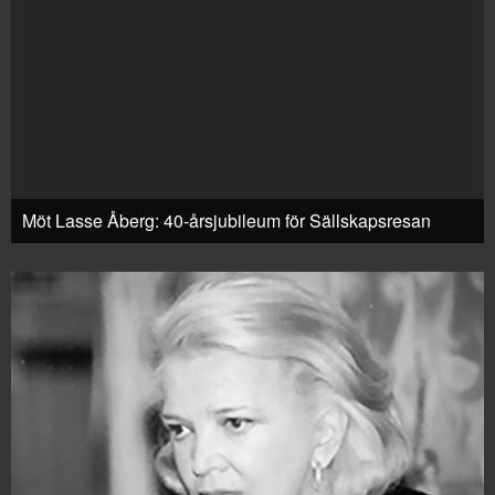
Möt Lasse Åberg: 40-årsjubileum för Sällskapsresan