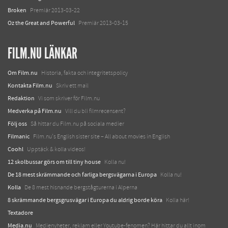
Broken
Premiär 2013-03-22
Oz the Great and Powerful
Premiär 2013-03-15
FILM.NU LÄNKAR
Om Film.nu
Historia, fakta och integritetspolicy
Kontakta Film.nu
Skriv ett mail
Redaktion
Vi som skriver för Film.nu
Medverka på Film.nu
Vill du bli filmrecensent?
Följ oss
Så hittar du Film.nu på sociala medier
Filmanic
Film.nu's English sister site – All about movies in English
Coohl
Upptäck & kolla videos!
12 skolbussar görs om till tiny house
Kolla nu!
De 18 mest skrämmande och farliga bergsvägarna i Europa
Kolla nu!
Kolla
De 8 mest hisnande bergstågturerna i Alperna
8 skrämmande bergsgrusvägar i Europa du aldrig borde köra
Kolla här!
Textadore
Media.nu
Medienyheter, reklam eller Youtube-fenomen? Här hittar du allt inom