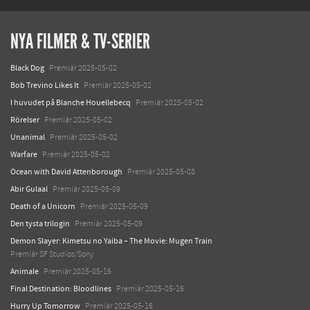
NYA FILMER & TV-SERIER
Black Dog
Premiär 2025-05-02
Bob Trevino Likes It
Premiär 2025-05-02
I huvudet på Blanche Houellebecq
Premiär 2025-05-02
Rörelser
Premiär 2025-05-02
Unanimal
Premiär 2025-05-02
Warfare
Premiär 2025-05-02
Ocean with David Attenborough
Premiär 2025-05-08
Abir Gulaal
Premiär 2025-05-09
Death of a Unicorn
Premiär 2025-05-09
Den tysta trilogin
Premiär 2025-05-09
Demon Slayer: Kimetsu no Yaiba – The Movie: Mugen Train
Premiär SF Studios/Sony
Animale
Premiär 2025-05-16
Final Destination: Bloodlines
Premiär 2025-05-16
Hurry Up Tomorrow
Premiär 2025-05-16