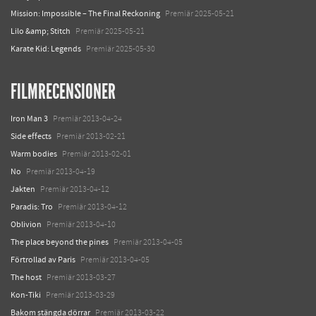
Mission: Impossible – The Final Reckoning
Premiär 2025-05-21
Lilo &amp; Stitch
Premiär 2025-05-21
Karate Kid: Legends
Premiär 2025-05-30
FILMRECENSIONER
Iron Man 3
Premiär 2013-04-24
Side effects
Premiär 2013-02-21
Warm bodies
Premiär 2013-02-01
No
Premiär 2013-04-19
Jakten
Premiär 2013-04-12
Paradis: Tro
Premiär 2013-04-12
Oblivion
Premiär 2013-04-10
The place beyond the pines
Premiär 2013-04-05
Förtrollad av Paris
Premiär 2013-04-05
The host
Premiär 2013-03-27
Kon-Tiki
Premiär 2013-03-29
Bakom stängda dörrar
Premiär 2013-03-22