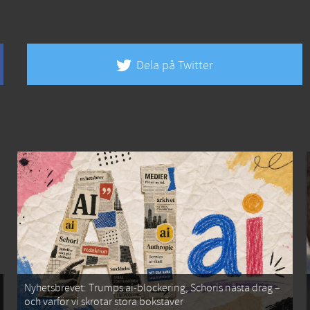
Dela på Twitter
Nyhetsbrevet: Trumps ai-blockering, Schoris nästa drag –
och varför vi skrotar stora bokstäver