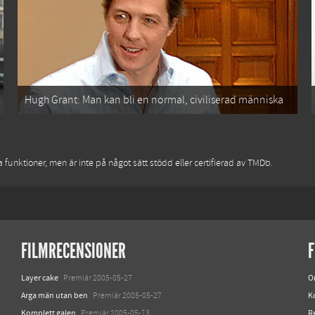
Hugh Grant: Man kan bli en normal, civiliserad människa
funktioner, men är inte på något sätt stödd eller certifierad av TMDb.
FILMRECENSIONER
F
Layer cake
O
Premiär 2005-05-27
Arga män utan ben
K
Premiär 2005-05-27
Komplett galen
R
Premiär 2005-05-13