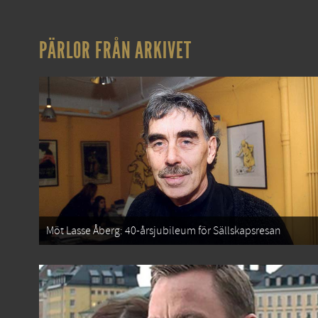
PÄRLOR FRÅN ARKIVET
Möt Lasse Åberg: 40-årsjubileum för Sällskapsresan