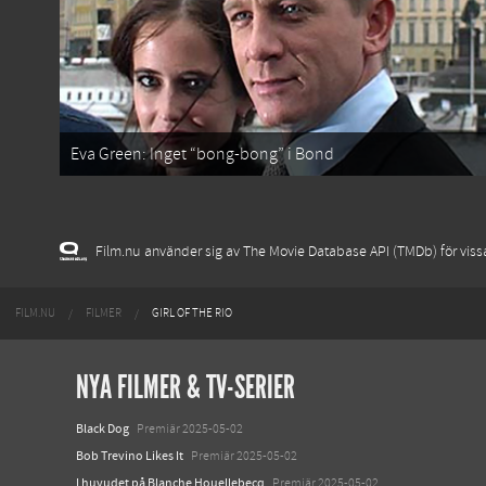
Eva Green: Inget “bong-bong” i Bond
Film.nu använder sig av The Movie Database API (TMDb) för vissa 
FILM.NU
FILMER
GIRL OF THE RIO
NYA FILMER & TV-SERIER
Black Dog
Premiär 2025-05-02
Bob Trevino Likes It
Premiär 2025-05-02
I huvudet på Blanche Houellebecq
Premiär 2025-05-02