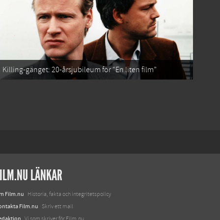
Killing-gänget: 20-årsjubileum för “En liten film”
ILM.NU LÄNKAR
m Film.nu
Historia, fakta och integritetspolicy
ontakta Film.nu
Skriv ett mail
edaktion
Vi som skriver för Film.nu