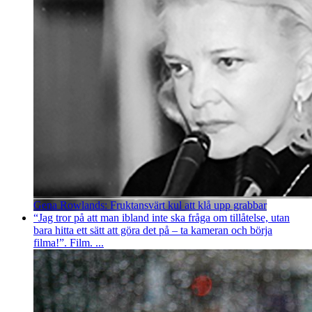
Gena Rowlands: Fruktansvärt kul att klå upp grabbar
“Jag tror på att man ibland inte ska fråga om tillåtelse, utan
bara hitta ett sätt att göra det på – ta kameran och börja
filma!”. Film. ...