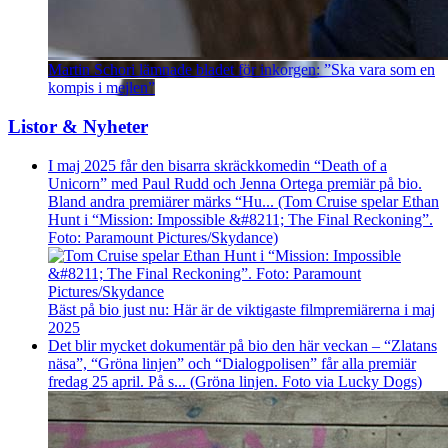
Martin Schori lämnade bladet för inkorgen: ”Ska vara som en
kompis i mejlen”
Listor & Nyheter
I maj 2025 får den bisarra skräckkomedin “Death of a
Unicorn” med Paul Rudd och Jenna Ortega premiär på bio.
Bland andra premiärer märks “Hu... (Tom Cruise spelar Ethan
Hunt i “Mission: Impossible &#8211; The Final Reckoning”.
Foto: Paramount Pictures/Skydance)
Bäst på bio just nu: Här är de viktigaste filmpremiärerna i maj
2025
Det blir mycket dokumentär på bio den här veckan – “Zlatans
näsa”, “Gröna linjen” och “Dialogpolisen” får alla premiär
fredag 25 april. På s... (Gröna linjen. Foto via Lucky Dogs)