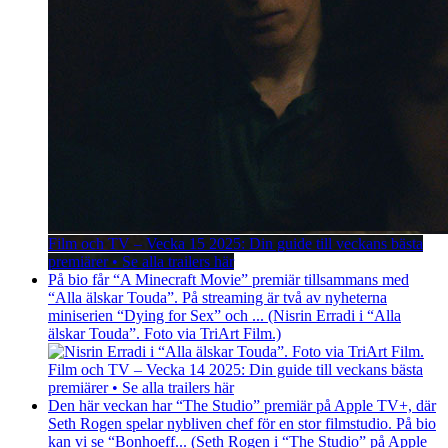
Film och TV – Vecka 15 2025: Din guide till veckans bästa
premiärer • Se alla trailers här
På bio får “A Minecraft Movie” premiär tillsammans med
“Alla älskar Touda”. På streaming är två av nyheterna
miniserien “Dying for Sex” och ... (Nisrin Erradi i “Alla
älskar Touda”. Foto via TriArt Film.)
Film och TV – Vecka 14 2025: Din guide till veckans bästa
premiärer • Se alla trailers här
Den här veckan har “The Studio” premiär på Apple TV+, där
Seth Rogen spelar nybliven chef för en stor filmstudio. På bio
kan vi se “Bonhoeff... (Seth Rogen i “The Studio” på Apple