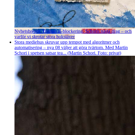
Nyhetsbrevet: Trumps ai-blockering, Schoris nästa drag – och
varför vi skrotar stora bokstäver
Stora mediehus skruvar upp tempot med algoritmer och
automatisering – nya 08 väljer att göra tvärtom. Med Martin
Schori i spetsen satsar tea... (Martin Schori. Foto: privat)