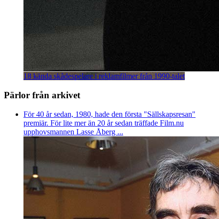
18 kända skådespelare i reklamfilmer från 1990-talet
Pärlor från arkivet
För 40 år sedan, 1980, hade den första "Sällskapsresan"
premiär. För lite mer än 20 år sedan träffade Film.nu
upphovsmannen Lasse Åberg ...