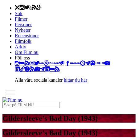
Stäng
Sök
Filmer
Personer
Nyheter
Recensioner
Filmfolk
Arkiv
Om Film.nu
Följ oss
Instagram
Facebook
LinkedIn
Alla våra sociala kanaler
hittar du här
Gildersleeve's Bad Day (1943)
Gildersleeve's Bad Day (1943)