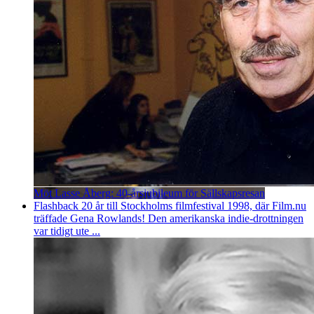
Möt Lasse Åberg: 40-årsjubileum för Sällskapsresan
Flashback 20 år till Stockholms filmfestival 1998, där Film.nu
träffade Gena Rowlands! Den amerikanska indie-drottningen
var tidigt ute ...