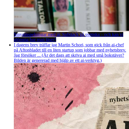
Smyginspelningar med ai, Substack på svenska – och kan vi
glömma hur man läser?
I dagens brev träffar jag Martin Schori, som gick från ai-chef
på Aftonbladet till en liten startup som jobbar med nyhetsbrev.
Jag försöker ... (Är det dags att skriva ai med små bokstäver?
Bilden är genererad med hjälp av ett ai-verktyg.)