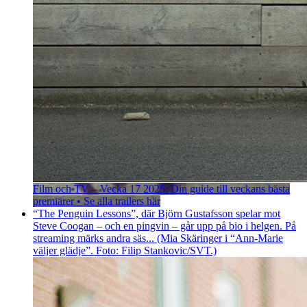
Film och TV – Vecka 17 2025: Din guide till veckans bästa
premiärer • Se alla trailers här
“The Penguin Lessons”, där Björn Gustafsson spelar mot
Steve Coogan – och en pingvin – går upp på bio i helgen. På
streaming märks andra säs... (Mia Skäringer i “Ann-Marie
väljer glädje”. Foto: Filip Stankovic/SVT.)