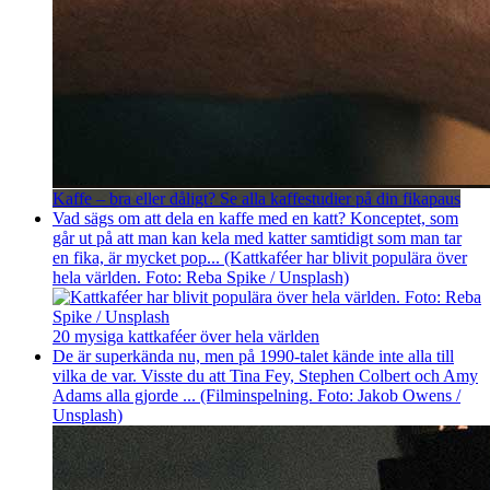
Kaffe – bra eller dåligt? Se alla kaffestudier på din fikapaus
Vad sägs om att dela en kaffe med en katt? Konceptet, som
går ut på att man kan kela med katter samtidigt som man tar
en fika, är mycket pop... (Kattkaféer har blivit populära över
hela världen. Foto: Reba Spike / Unsplash)
20 mysiga kattkaféer över hela världen
De är superkända nu, men på 1990-talet kände inte alla till
vilka de var. Visste du att Tina Fey, Stephen Colbert och Amy
Adams alla gjorde ... (Filminspelning. Foto: Jakob Owens /
Unsplash)