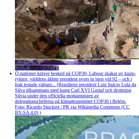
Nyhetsbrevet: Den gröna omställningens blodiga pris – och
valtider i Latinamerika
Ö-nationer kräver besked på COP30, Labour skakar av kupp­
rykten, världens äldste president svors in igen vid 92 – och i
Irak testade väljarn... (Brasiliens president Luiz Inácio Lula da
Silva tillsammans med kung Carl XVI Gustaf och drottning
Silvia under den officiella mottagningen av
delegationscheferna på klimattoppmötet COP30 i Belém.
Foto: Ricardo Stuckert / PR via Wikimedia Commons (CC
BY-SA 4.0) )