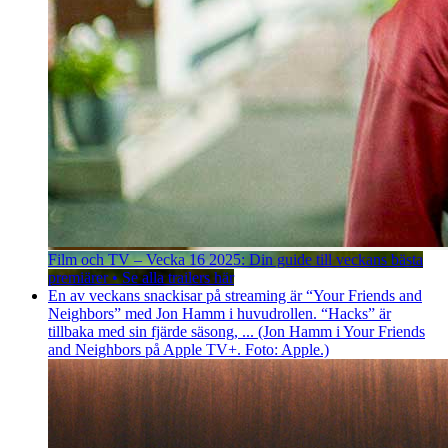
Film och TV – Vecka 16 2025: Din guide till veckans bästa
premiärer • Se alla trailers här
En av veckans snackisar på streaming är “Your Friends and
Neighbors” med Jon Hamm i huvudrollen. “Hacks” är
tillbaka med sin fjärde säsong, ... (Jon Hamm i Your Friends
and Neighbors på Apple TV+. Foto: Apple.)