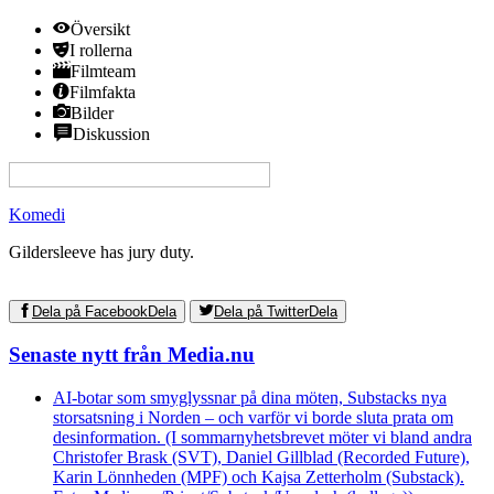
Översikt
I rollerna
Filmteam
Filmfakta
Bilder
Diskussion
View this page in English on Filmanic
Komedi
Gildersleeve has jury duty.
Dela på Facebook
Dela
Dela på Twitter
Dela
Senaste nytt från Media.nu
AI-botar som smyglyssnar på dina möten, Substacks nya
storsatsning i Norden – och varför vi borde sluta prata om
desinformation. (I sommarnyhetsbrevet möter vi bland andra
Christofer Brask (SVT), Daniel Gillblad (Recorded Future),
Karin Lönnheden (MPF) och Kajsa Zetterholm (Substack).