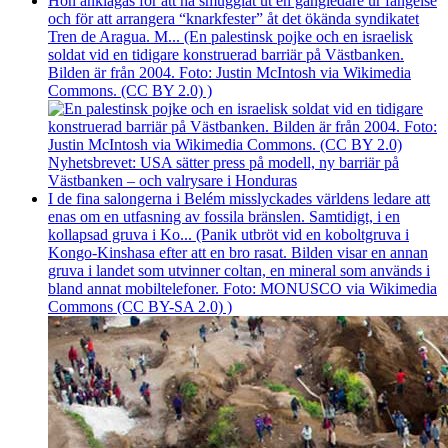
Hon anklagas för att ha smugglat ut en gängledare ur fängelse
och för att arrangera “knarkfester” åt det ökända syndikatet
Tren de Aragua. M... (En palestinsk pojke och en israelisk
soldat vid en tidigare konstruerad barriär på Västbanken.
Bilden är från 2004. Foto: Justin McIntosh via Wikimedia
Commons. (CC BY 2.0) )
Nyhetsbrevet: USA sätter press på modell, ny barriär på
Västbanken – och valrysare i Honduras
I de fina salongerna i Belém misslyckades världens ledare att
enas om en utfasning av fossila bränslen. Samtidigt, i en
kollapsad gruva i Ko... (Panik utbröt vid en koboltgruva i
Kongo-Kinshasa efter att en bro rasat. Bilden visar en annan
gruva i landet som utvinner coltan, en mineral som används i
bland annat mobiltelefoner. Foto: MONUSCO via Wikimedia
Commons (CC BY-SA 2.0) )