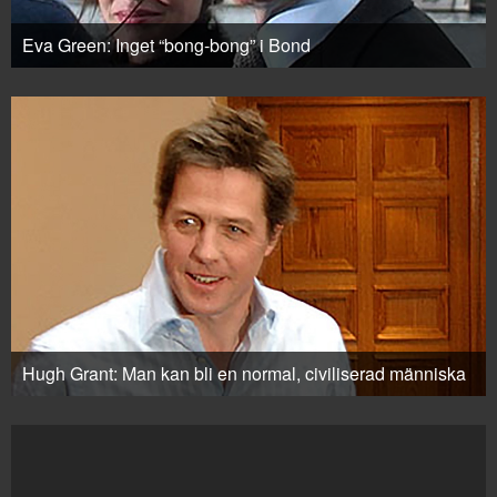
Eva Green: Inget “bong-bong” i Bond
Hugh Grant: Man kan bli en normal, civiliserad människa