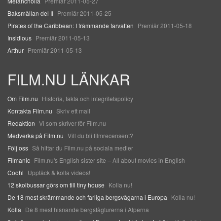
Melancholia
Premiär 2011-05-27
Baksmällan del II
Premiär 2011-05-25
Pirates of the Caribbean: I främmande farvatten
Premiär 2011-05-18
Insidious
Premiär 2011-05-13
Arthur
Premiär 2011-05-13
FILM.NU LÄNKAR
Om Film.nu
Historia, fakta och integritetspolicy
Kontakta Film.nu
Skriv ett mail
Redaktion
Vi som skriver för Film.nu
Medverka på Film.nu
Vill du bli filmrecensent?
Följ oss
Så hittar du Film.nu på sociala medier
Filmanic
Film.nu's English sister site – All about movies in English
Coohl
Upptäck & kolla videos!
12 skolbussar görs om till tiny house
Kolla nu!
De 18 mest skrämmande och farliga bergsvägarna i Europa
Kolla nu!
Kolla
De 8 mest hisnande bergstågturerna i Alperna