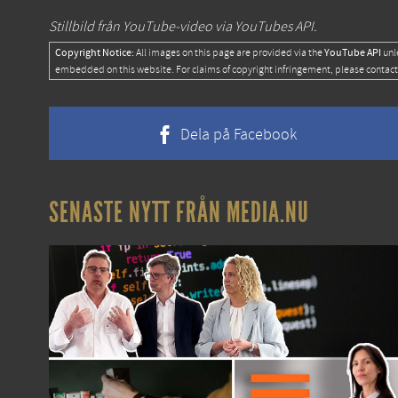
Stillbild från YouTube-video via YouTubes API.
Copyright Notice:
YouTube API
All images on this page are provided via the
unl
embedded on this website. For claims of copyright infringement, please contact
Dela på Facebook
SENASTE NYTT FRÅN MEDIA.NU