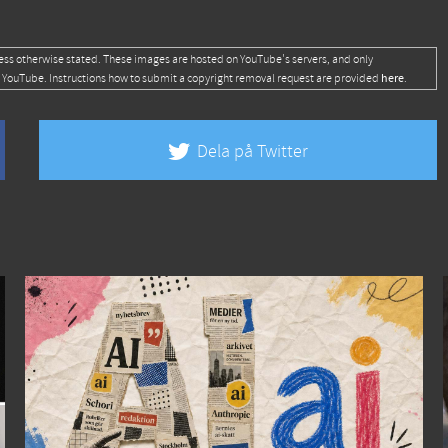
ess otherwise stated. These images are hosted on YouTube's servers, and only
here
 YouTube. Instructions how to submit a copyright removal request are provided
.
Dela på Twitter