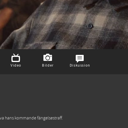
Video
Bilder
Diskussion
rleva hans kommande fängelsestraff.