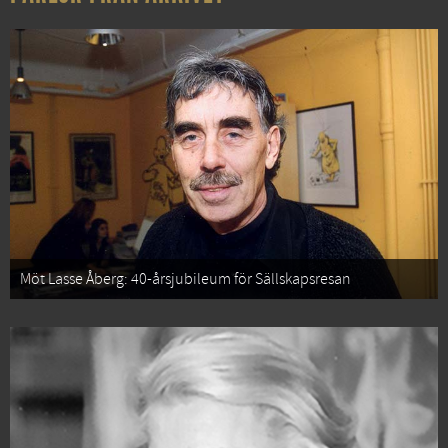
Möt Lasse Åberg: 40-årsjubileum för Sällskapsresan