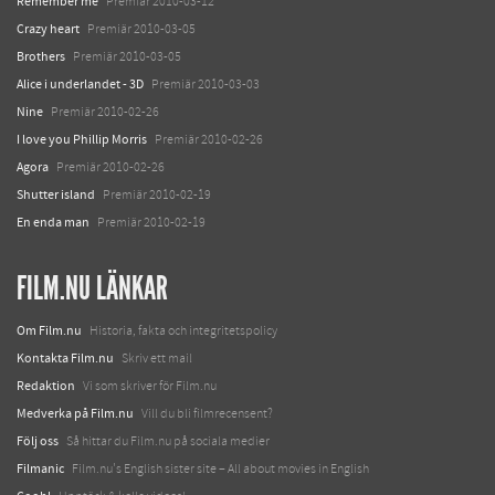
Remember me
Premiär 2010-03-12
Crazy heart
Premiär 2010-03-05
Brothers
Premiär 2010-03-05
Alice i underlandet - 3D
Premiär 2010-03-03
Nine
Premiär 2010-02-26
I love you Phillip Morris
Premiär 2010-02-26
Agora
Premiär 2010-02-26
Shutter island
Premiär 2010-02-19
En enda man
Premiär 2010-02-19
FILM.NU LÄNKAR
Om Film.nu
Historia, fakta och integritetspolicy
Kontakta Film.nu
Skriv ett mail
Redaktion
Vi som skriver för Film.nu
Medverka på Film.nu
Vill du bli filmrecensent?
Följ oss
Så hittar du Film.nu på sociala medier
Filmanic
Film.nu's English sister site – All about movies in English