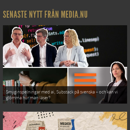
SENASTE NYTT FRÅN MEDIA.NU
Smyginspelningar med ai, Substack på svenska – och kan vi
glömma hur man läser?