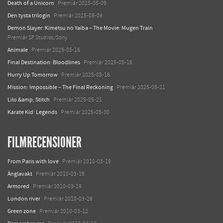
Death of a Unicorn
Premiär 2025-05-09
Den tysta trilogin
Premiär 2025-05-09
Demon Slayer: Kimetsu no Yaiba – The Movie: Mugen Train
Premiär SF Studios/Sony
Animale
Premiär 2025-05-16
Final Destination: Bloodlines
Premiär 2025-05-16
Hurry Up Tomorrow
Premiär 2025-05-16
Mission: Impossible – The Final Reckoning
Premiär 2025-05-21
Lilo &amp; Stitch
Premiär 2025-05-21
Karate Kid: Legends
Premiär 2025-05-30
FILMRECENSIONER
From Paris with love
Premiär 2010-03-19
Änglavakt
Premiär 2010-03-19
Armored
Premiär 2010-03-19
London river
Premiär 2010-03-26
Green zone
Premiär 2010-03-12