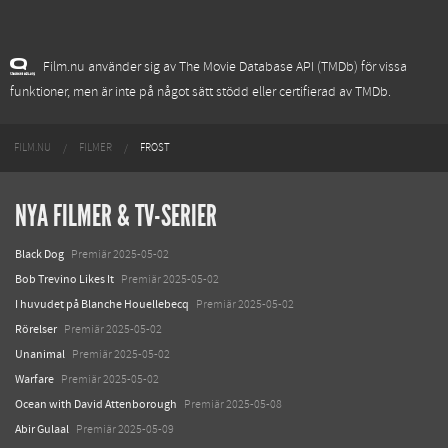
Film.nu använder sig av The Movie Database API (TMDb) för vissa
funktioner, men är inte på något sätt stödd eller certifierad av TMDb.
FILM.NU
FILMER
FROST
NYA FILMER & TV-SERIER
Black Dog
Premiär 2025-05-02
Bob Trevino Likes It
Premiär 2025-05-02
I huvudet på Blanche Houellebecq
Premiär 2025-05-02
Rörelser
Premiär 2025-05-02
Unanimal
Premiär 2025-05-02
Warfare
Premiär 2025-05-02
Ocean with David Attenborough
Premiär 2025-05-08
Abir Gulaal
Premiär 2025-05-09