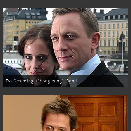
Eva Green: Inget “bong-bong” i Bond