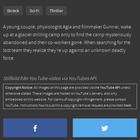
Skräck
Sci-Fi
Thriller
A young couple, physiologist Agla and filmmaker Gunnar, wake
up at a glacier drilling camp only to find the camp mysteriously
abandoned and their co-workers gone. When searching for the
lost team they realize they're up against an unknown deadly
force.
Stillbild från YouTube-video via YouTubes API.
Copyright Notice:
YouTube API
All images on this page are provided via the
unless
otherwise stated. These images are hosted on YouTube's servers, and only
embedded on this website. For claims of copyright infringement, please contact
here
YouTube. Instructions how to submit a copyright removal request are provided
.