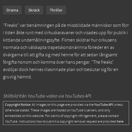
Drama
Skräck
Thriller
"Freaks" var benämningen på de missbildade människor som förr
i tiden åkte runt med cirkuskaravaner och visades upp för publik i
kittlande underhållningssyfte. Filmen skildrar hur cirkusens
normala och välskapta trapetskonstnärinna förleder en av
dvärgarna till att gifta sig med henne för att sedan långsamt
förgifta honom och komma över hans pengar. "The freaks"
avslöjar dock hennes illasinnade plan och beslutar sig för en
gruvlig hämnd.
Stillbild från YouTube-video via YouTubes API.
Copyright Notice:
YouTube API
All images on this page are provided via the
unless
otherwise stated. These images are hosted on YouTube's servers, and only
embedded on this website. For claims of copyright infringement, please contact
here
YouTube. Instructions how to submit a copyright removal request are provided
.