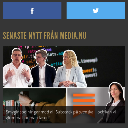
SENASTE NYTT FRÅN MEDIA.NU
Smyginspelningar med ai, Substack på svenska – och kan vi
glömma hur man läser?