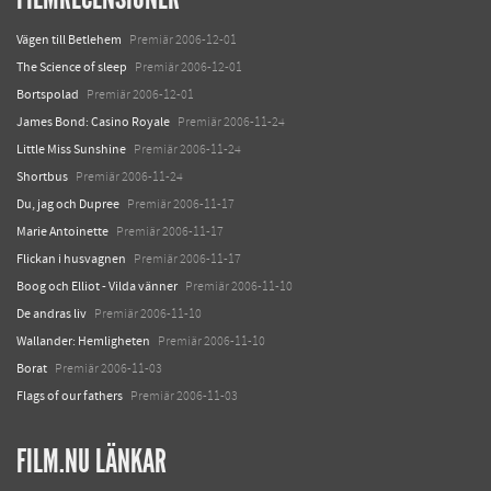
Vägen till Betlehem
Premiär 2006-12-01
The Science of sleep
Premiär 2006-12-01
Bortspolad
Premiär 2006-12-01
James Bond: Casino Royale
Premiär 2006-11-24
Little Miss Sunshine
Premiär 2006-11-24
Shortbus
Premiär 2006-11-24
Du, jag och Dupree
Premiär 2006-11-17
Marie Antoinette
Premiär 2006-11-17
Flickan i husvagnen
Premiär 2006-11-17
Boog och Elliot - Vilda vänner
Premiär 2006-11-10
De andras liv
Premiär 2006-11-10
Wallander: Hemligheten
Premiär 2006-11-10
Borat
Premiär 2006-11-03
Flags of our fathers
Premiär 2006-11-03
FILM.NU LÄNKAR