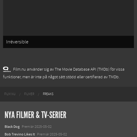
Irréversible
Film.nu använder sig av The Movie Database API (TMDb) för vissa
funktioner, men är inte på något sätt stödd eller certifierad av TMDb.
FILM.NU
FILMER
FREAKS
NYA FILMER & TV-SERIER
Black Dog
Premiär 2025-05-02
Bob Trevino Likes It
Premiär 2025-05-02