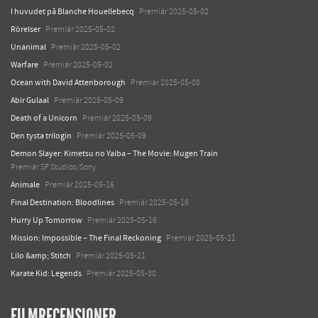
I huvudet på Blanche Houellebecq
Premiär 2025-05-02
Rörelser
Premiär 2025-05-02
Unanimal
Premiär 2025-05-02
Warfare
Premiär 2025-05-02
Ocean with David Attenborough
Premiär 2025-05-08
Abir Gulaal
Premiär 2025-05-09
Death of a Unicorn
Premiär 2025-05-09
Den tysta trilogin
Premiär 2025-05-09
Demon Slayer: Kimetsu no Yaiba – The Movie: Mugen Train
Premiär SF Studios/Sony
Animale
Premiär 2025-05-16
Final Destination: Bloodlines
Premiär 2025-05-16
Hurry Up Tomorrow
Premiär 2025-05-16
Mission: Impossible – The Final Reckoning
Premiär 2025-05-21
Lilo &amp; Stitch
Premiär 2025-05-21
Karate Kid: Legends
Premiär 2025-05-30
FILMRECENSIONER