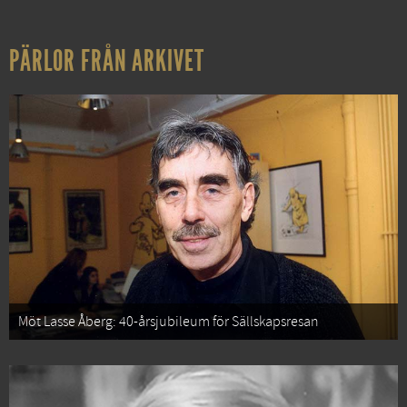
PÄRLOR FRÅN ARKIVET
Möt Lasse Åberg: 40-årsjubileum för Sällskapsresan