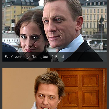
Eva Green: Inget “bong-bong” i Bond