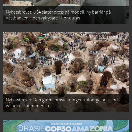
Nyhetsbrevet: USA sätter press på modell, ny barriär på
Västbanken – och valrysare i Honduras
Nyhetsbrevet: Den gröna omställningens blodiga pris – och
valtider i Latinamerika