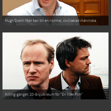
Hugh Grant: Man kan bli en normal, civiliserad människa
Killing-gänget: 20-årsjubileum för “En liten film”