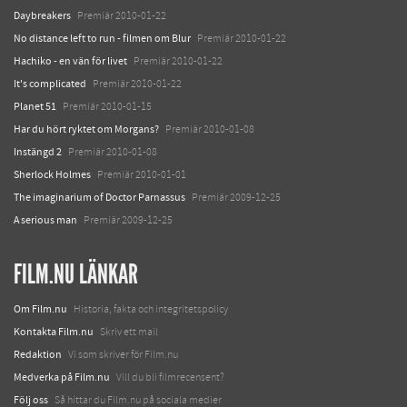
Daybreakers
Premiär 2010-01-22
No distance left to run - filmen om Blur
Premiär 2010-01-22
Hachiko - en vän för livet
Premiär 2010-01-22
It's complicated
Premiär 2010-01-22
Planet 51
Premiär 2010-01-15
Har du hört ryktet om Morgans?
Premiär 2010-01-08
Instängd 2
Premiär 2010-01-08
Sherlock Holmes
Premiär 2010-01-01
The imaginarium of Doctor Parnassus
Premiär 2009-12-25
A serious man
Premiär 2009-12-25
FILM.NU LÄNKAR
Om Film.nu
Historia, fakta och integritetspolicy
Kontakta Film.nu
Skriv ett mail
Redaktion
Vi som skriver för Film.nu
Medverka på Film.nu
Vill du bli filmrecensent?
Följ oss
Så hittar du Film.nu på sociala medier