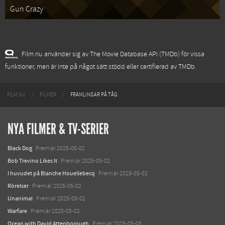
Gun Crazy
Film.nu använder sig av The Movie Database API (TMDb) för vissa
funktioner, men är inte på något sätt stödd eller certifierad av TMDb.
FILM.NU
FILMER
FRÄMLINGAR PÅ TÅG
NYA FILMER & TV-SERIER
Black Dog
Premiär 2025-05-02
Bob Trevino Likes It
Premiär 2025-05-02
I huvudet på Blanche Houellebecq
Premiär 2025-05-02
Rörelser
Premiär 2025-05-02
Unanimal
Premiär 2025-05-02
Warfare
Premiär 2025-05-02
Ocean with David Attenborough
Premiär 2025-05-08