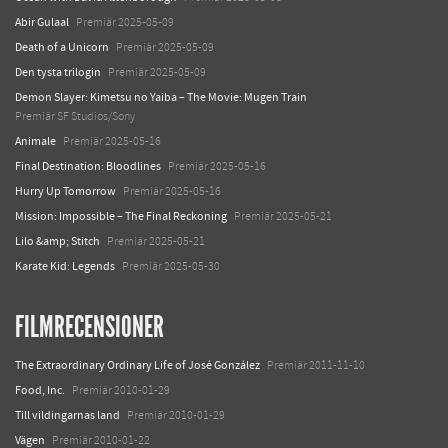
Abir Gulaal
Premiär 2025-05-09
Death of a Unicorn
Premiär 2025-05-09
Den tysta trilogin
Premiär 2025-05-09
Demon Slayer: Kimetsu no Yaiba – The Movie: Mugen Train
Premiär SF Studios/Sony
Animale
Premiär 2025-05-16
Final Destination: Bloodlines
Premiär 2025-05-16
Hurry Up Tomorrow
Premiär 2025-05-16
Mission: Impossible – The Final Reckoning
Premiär 2025-05-21
Lilo &amp; Stitch
Premiär 2025-05-21
Karate Kid: Legends
Premiär 2025-05-30
FILMRECENSIONER
The Extraordinary Ordinary Life of José González
Premiär 2011-11-10
Food, Inc.
Premiär 2010-01-29
Till vildingarnas land
Premiär 2010-01-29
Vägen
Premiär 2010-01-22