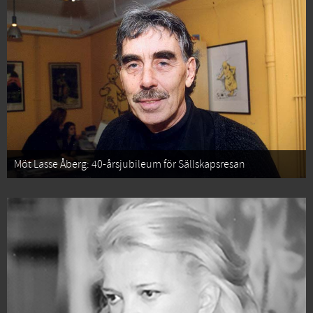
Möt Lasse Åberg: 40-årsjubileum för Sällskapsresan