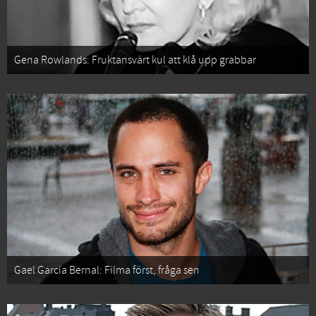
Gena Rowlands: Fruktansvärt kul att klå upp grabbar
Gael García Bernal: Filma först, fråga sen