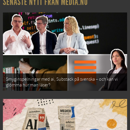
SENASTE NYTT FRÅN MEDIA.NU
Smyginspelningar med ai, Substack på svenska – och kan vi
glömma hur man läser?