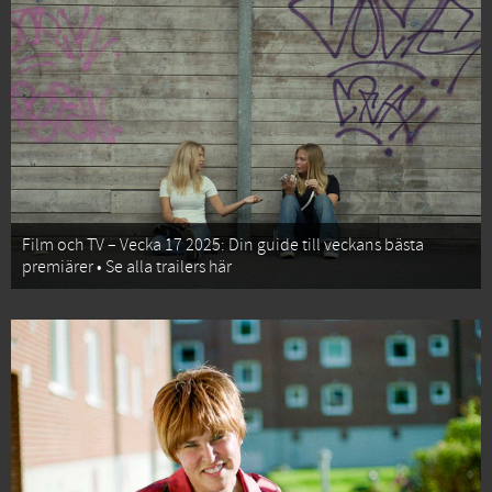
Film och TV – Vecka 17 2025: Din guide till veckans bästa
premiärer • Se alla trailers här