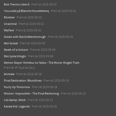
Bob Trevino Likes It
Premiär 2025-05-02
I huvudet på Blanche Houellebecq
Premiär 2025-05-02
Rörelser
Premiär 2025-05-02
Unanimal
Premiär 2025-05-02
Warfare
Premiär 2025-05-02
Ocean with David Attenborough
Premiär 2025-05-08
Abir Gulaal
Premiär 2025-05-09
Death of a Unicorn
Premiär 2025-05-09
Den tysta trilogin
Premiär 2025-05-09
Demon Slayer: Kimetsu no Yaiba – The Movie: Mugen Train
Premiär SF Studios/Sony
Animale
Premiär 2025-05-16
Final Destination: Bloodlines
Premiär 2025-05-16
Hurry Up Tomorrow
Premiär 2025-05-16
Mission: Impossible – The Final Reckoning
Premiär 2025-05-21
Lilo &amp; Stitch
Premiär 2025-05-21
Karate Kid: Legends
Premiär 2025-05-30