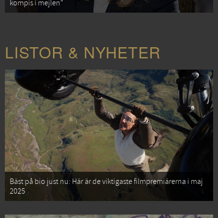
kompis i mejlen”
LISTOR & NYHETER
Bäst på bio just nu: Här är de viktigaste filmpremiärerna i maj
2025