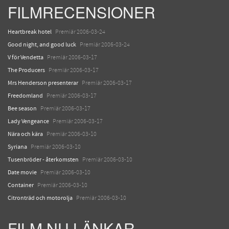
FILMRECENSIONER
Heartbreak hotel
Premiär 2006-03-24
Good night, and good luck
Premiär 2006-03-24
V för Vendetta
Premiär 2006-03-17
The Producers
Premiär 2006-03-17
Mrs Henderson presenterar
Premiär 2006-03-17
Freedomland
Premiär 2006-03-17
Bee season
Premiär 2006-03-17
Lady Vengeance
Premiär 2006-03-17
Nära och kära
Premiär 2006-03-10
Syriana
Premiär 2006-03-10
Tusenbröder - återkomsten
Premiär 2006-03-10
Date movie
Premiär 2006-03-10
Container
Premiär 2006-03-10
Citronträd och motorolja
Premiär 2006-03-10
FILM.NU LÄNKAR