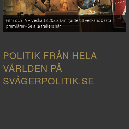
Film och TV – Vecka 13 2025: Din guide till veckans bästa
premiärer • Se alla trailers här
POLITIK FRÅN HELA
VÄRLDEN PÅ
SVÅGERPOLITIK.SE