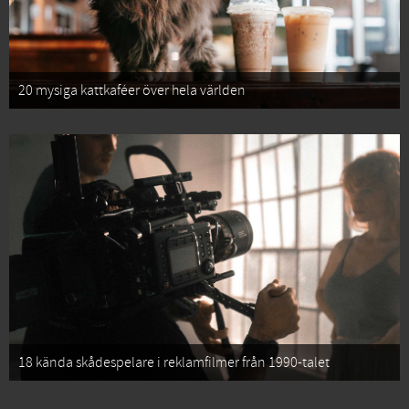
20 mysiga kattkaféer över hela världen
18 kända skådespelare i reklamfilmer från 1990-talet