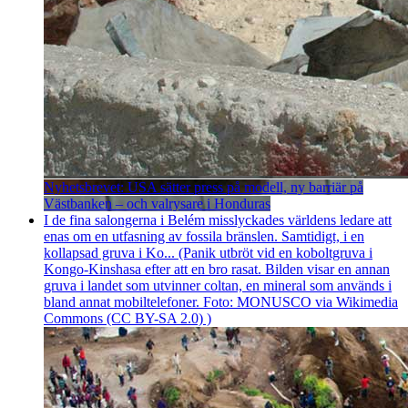
Nyhetsbrevet: USA sätter press på modell, ny barriär på
Västbanken – och valrysare i Honduras
I de fina salongerna i Belém misslyckades världens ledare att
enas om en utfasning av fossila bränslen. Samtidigt, i en
kollapsad gruva i Ko... (Panik utbröt vid en koboltgruva i
Kongo-Kinshasa efter att en bro rasat. Bilden visar en annan
gruva i landet som utvinner coltan, en mineral som används i
bland annat mobiltelefoner. Foto: MONUSCO via Wikimedia
Commons (CC BY-SA 2.0) )