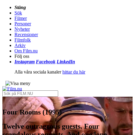
Stäng
Sök
Filmer
Personer
Nyheter
Recensioner
Filmfolk
Arkiv
Om Film.nu
Följ oss
Instagram
Facebook
LinkedIn
Alla våra sociala kanaler
hittar du här
Four Rooms (1995)
Twelve outrageous guests. Four
scandalous requests. And one lone