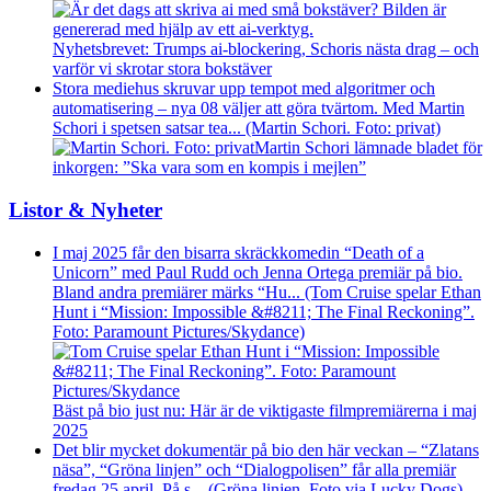
Nyhetsbrevet: Trumps ai-blockering, Schoris nästa drag – och
varför vi skrotar stora bokstäver
Stora mediehus skruvar upp tempot med algoritmer och
automatisering – nya 08 väljer att göra tvärtom. Med Martin
Schori i spetsen satsar tea... (Martin Schori. Foto: privat)
Martin Schori lämnade bladet för
inkorgen: ”Ska vara som en kompis i mejlen”
Listor & Nyheter
I maj 2025 får den bisarra skräckkomedin “Death of a
Unicorn” med Paul Rudd och Jenna Ortega premiär på bio.
Bland andra premiärer märks “Hu... (Tom Cruise spelar Ethan
Hunt i “Mission: Impossible &#8211; The Final Reckoning”.
Foto: Paramount Pictures/Skydance)
Bäst på bio just nu: Här är de viktigaste filmpremiärerna i maj
2025
Det blir mycket dokumentär på bio den här veckan – “Zlatans
näsa”, “Gröna linjen” och “Dialogpolisen” får alla premiär
fredag 25 april. På s... (Gröna linjen. Foto via Lucky Dogs)