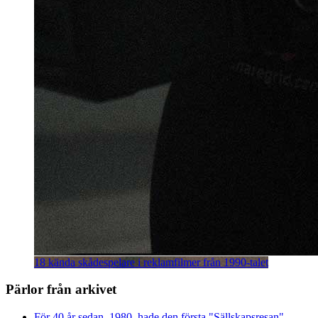
18 kända skådespelare i reklamfilmer från 1990-talet
Pärlor från arkivet
För 40 år sedan, 1980, hade den första "Sällskapsresan"