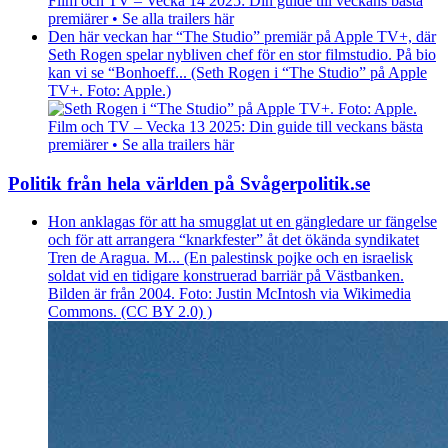
Film och TV – Vecka 14 2025: Din guide till veckans bästa
premiärer • Se alla trailers här
Den här veckan har “The Studio” premiär på Apple TV+, där
Seth Rogen spelar nybliven chef för en stor filmstudio. På bio
kan vi se “Bonhoeff... (Seth Rogen i “The Studio” på Apple
TV+. Foto: Apple.)
Film och TV – Vecka 13 2025: Din guide till veckans bästa
premiärer • Se alla trailers här
Politik från hela världen på Svågerpolitik.se
Hon anklagas för att ha smugglat ut en gängledare ur fängelse
och för att arrangera “knarkfester” åt det ökända syndikatet
Tren de Aragua. M... (En palestinsk pojke och en israelisk
soldat vid en tidigare konstruerad barriär på Västbanken.
Bilden är från 2004. Foto: Justin McIntosh via Wikimedia
Commons. (CC BY 2.0) )