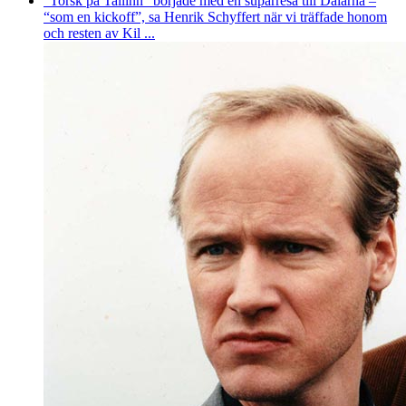
“Torsk på Tallinn” började med en suparresa till Dalarna –
“som en kickoff”, sa Henrik Schyffert när vi träffade honom
och resten av Kil ...