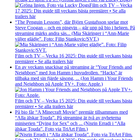
Film och TV – Vecka
17 2025: Din guide till veckans bästa premiärer • Se alla
trailers här
“The Penguin Lessons”, där Björn Gustafsson spelar mot
Steve Coogan – och en pingvin – går upp på bio i helgen. På
streaming märks andra säs... (Mia Skäringer i “Ann-Marie
väljer glädje”. Foto: Filip Stankovic/SVT.)
Film och TV – Vecka 16 2025: Din guide till veckans bästa
premiärer • Se alla trailers här
En av veckans snackisar på streaming är “Your Friends and
Neighbors” med Jon Hamm i huvudrollen. “Hacks” är
tillbaka med sin fjärde säsong, ... (Jon Hamm i Your Friends
and Neighbors på Apple TV+. Foto: Apple.)
Film och TV – Vecka 15 2025: Din guide till veckans bästa
premiärer • Se alla trailers här
På bio får “A Minecraft Movie” premiär tillsammans med
“Alla älskar Touda”. På streaming är två av nyheterna
miniserien “Dying for Sex” och ... (Nisrin Erradi i “Alla
älskar Touda”. Foto via TriArt Film.)