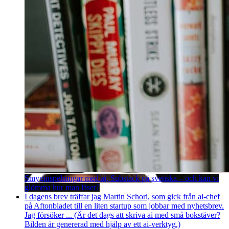
Smyginspelningar med ai, Substack på svenska – och kan vi
glömma hur man läser?
I dagens brev träffar jag Martin Schori, som gick från ai-chef
på Aftonbladet till en liten startup som jobbar med nyhetsbrev.
Jag försöker ... (Är det dags att skriva ai med små bokstäver?
Bilden är genererad med hjälp av ett ai-verktyg.)