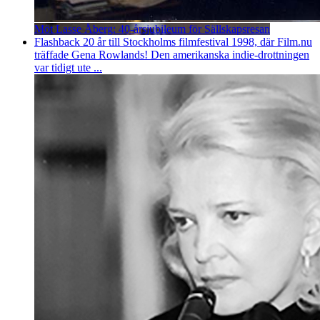
Möt Lasse Åberg: 40-årsjubileum för Sällskapsresan
Flashback 20 år till Stockholms filmfestival 1998, där Film.nu
träffade Gena Rowlands! Den amerikanska indie-drottningen
var tidigt ute ...