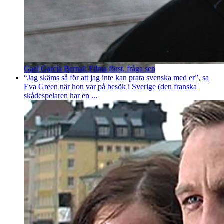
Gael García Bernal: Filma först, fråga sen
“Jag skäms så för att jag inte kan prata svenska med er”, sa
Eva Green när hon var på besök i Sverige (den franska
skådespelaren har en ...