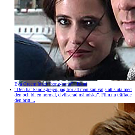
Eva Green: Inget “bong-bong” i Bond
“Den här kändisgrejen, jag tror att man kan välja att sluta med
den och bli en normal, civiliserad människa”. Film.nu träffade
den britt ...