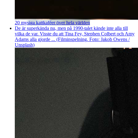
20 mysiga kattkaféer över hela världen
De är superkända nu, men på 1990-talet kände inte alla till
vilka de var. Visste du att Tina Fey, Stephen Colbert och Amy
Adams alla gjorde ... (Filminspelning. Foto: Jakob Owens /
Unsplash)