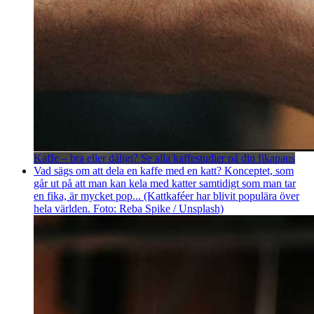
Kaffe – bra eller dåligt? Se alla kaffestudier på din fikapaus
Vad sägs om att dela en kaffe med en katt? Konceptet, som
går ut på att man kan kela med katter samtidigt som man tar
en fika, är mycket pop... (Kattkaféer har blivit populära över
hela världen. Foto: Reba Spike / Unsplash)