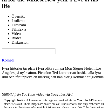
life
Översikt
I rollerna
Filmteam
Filmfakta
Video
Bilder
Diskussion
View this page in English on Filmanic
Komedi
Fyra historier tar plats i fyra olika rum på Mon Signor Hotel i Los
Angeles på nyårsafton. Piccolon Ted kommer att besöka alla fyra
rum och får uppleva en märklig natt han aldrig kommer att glömma.
Stillbild från YouTube-video via YouTubes API.
Copyright Notice:
All images on this page are provided via the
YouTube API
unless
otherwise stated. These images are hosted on YouTube's servers, and only embedded on
this website. For claims of copyright infringement, please contact YouTube. Instructions