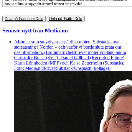
how to submit a copyright removal request are provided
here
.
Dela på Facebook
Dela
Dela på Twitter
Dela
Senaste nytt från Media.nu
AI-botar som smyglyssnar på dina möten, Substacks nya
storsatsning i Norden – och varför vi borde sluta prata om
desinformation. (I sommarnyhetsbrevet möter vi bland andra
Christofer Brask (SVT), Daniel Gillblad (Recorded Future),
Karin Lönnheden (MPF) och Kajsa Zetterholm (Substack).
Foto: Media.nu/Privat/Substack/Unsplash (kollage))