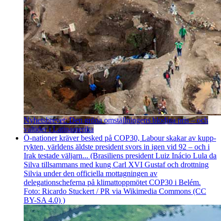
Nyhetsbrevet: Den gröna omställningens blodiga pris – och
valtider i Latinamerika
Ö-nationer kräver besked på COP30, Labour skakar av kupp­
rykten, världens äldste president svors in igen vid 92 – och i
Irak testade väljarn... (Brasiliens president Luiz Inácio Lula da
Silva tillsammans med kung Carl XVI Gustaf och drottning
Silvia under den officiella mottagningen av
delegationscheferna på klimattoppmötet COP30 i Belém.
Foto: Ricardo Stuckert / PR via Wikimedia Commons (CC
BY-SA 4.0) )