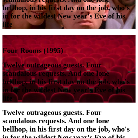
bellhop, in his first day on the job, who's
in for the wildest New year's Eve of his
life
Four Rooms (1995)
Twelve outrageous guests. Four
scandalous requests. And one lone
bellhop, in his first day on the job, who's
in for the wildest New year's Eve of his
life
Twelve outrageous guests. Four
scandalous requests. And one lone
bellhop, in his first day on the job, who's
in for the wildest New year's Eve of his