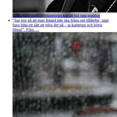
Gena Rowlands: Fruktansvärt kul att klå upp grabbar
“Jag tror på att man ibland inte ska fråga om tillåtelse, utan
bara hitta ett sätt att göra det på – ta kameran och börja
filma!”. Film. ...