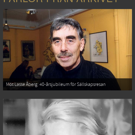
Möt Lasse Åberg: 40-årsjubileum för Sällskapsresan