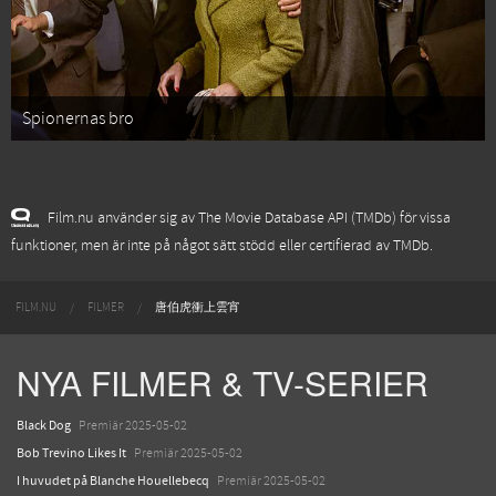
Spionernas bro
Film.nu använder sig av The Movie Database API (TMDb) för vissa
funktioner, men är inte på något sätt stödd eller certifierad av TMDb.
FILM.NU
FILMER
唐伯虎衝上雲宵
NYA FILMER & TV-SERIER
Black Dog
Premiär 2025-05-02
Bob Trevino Likes It
Premiär 2025-05-02
I huvudet på Blanche Houellebecq
Premiär 2025-05-02