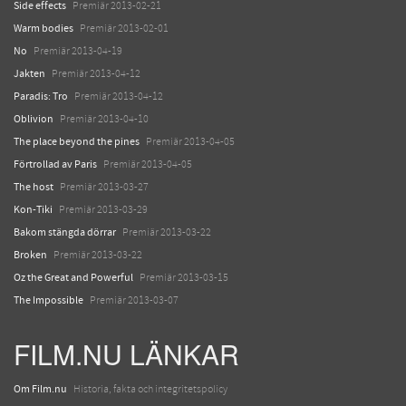
Side effects
Premiär 2013-02-21
Warm bodies
Premiär 2013-02-01
No
Premiär 2013-04-19
Jakten
Premiär 2013-04-12
Paradis: Tro
Premiär 2013-04-12
Oblivion
Premiär 2013-04-10
The place beyond the pines
Premiär 2013-04-05
Förtrollad av Paris
Premiär 2013-04-05
The host
Premiär 2013-03-27
Kon-Tiki
Premiär 2013-03-29
Bakom stängda dörrar
Premiär 2013-03-22
Broken
Premiär 2013-03-22
Oz the Great and Powerful
Premiär 2013-03-15
The Impossible
Premiär 2013-03-07
FILM.NU LÄNKAR
Om Film.nu
Historia, fakta och integritetspolicy