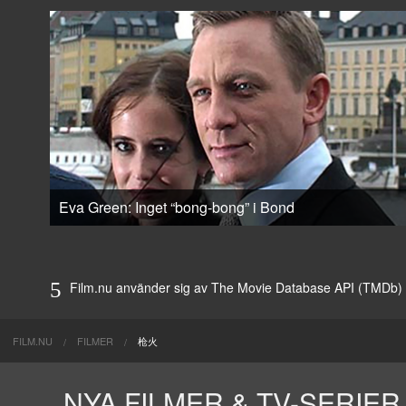
Eva Green: Inget “bong-bong” i Bond
Film.nu använder sig av The Movie Database API (TMDb) för 
FILM.NU
FILMER
枪火
NYA FILMER & TV-SERIER