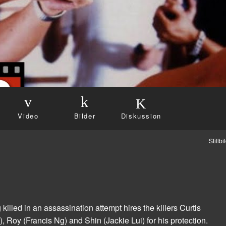
Video
Bilder
Diskussion
Stillb
lled in an assassination attempt hires the killers Curtis
oy (Francis Ng) and Shin (Jackie Lui) for his protection.