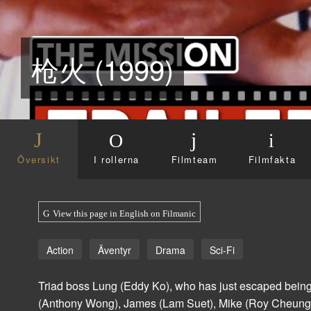
枪火 (1999)
Översikt
I rollerna
Filmteam
Filmfakta
View this page in English on Filmanic
Action
Äventyr
Drama
Sci-Fi
Triad boss Lung (Eddy Ko), who has just escaped being ki
(Anthony Wong), James (Lam Suet), Mike (Roy Cheung), R