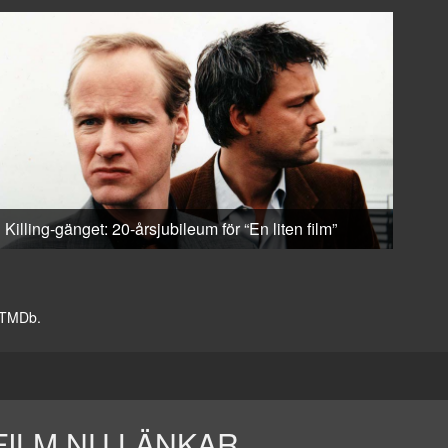
Killing-gänget: 20-årsjubileum för “En liten film”
v TMDb.
FILM.NU LÄNKAR