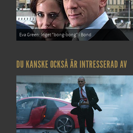
Eva Green: Inget “bong-bong” i Bond
DU KANSKE OCKSÅ ÄR INTRESSERAD AV