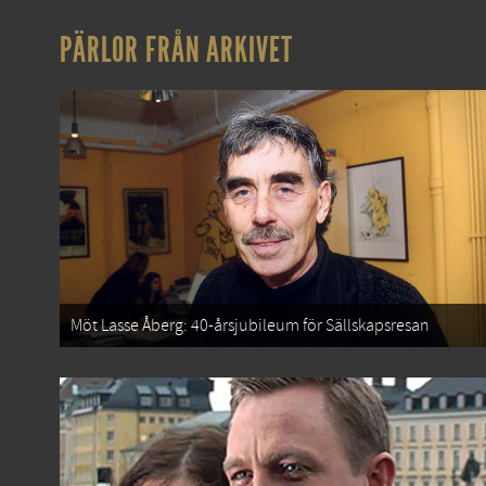
PÄRLOR FRÅN ARKIVET
Möt Lasse Åberg: 40-årsjubileum för Sällskapsresan