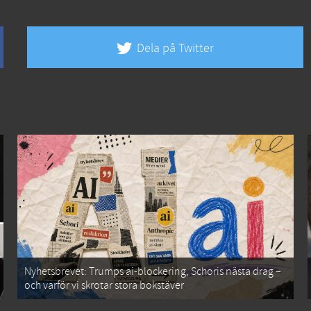
Dela på Twitter
Nyhetsbrevet: Trumps ai-blockering, Schoris nästa drag –
och varför vi skrotar stora bokstäver