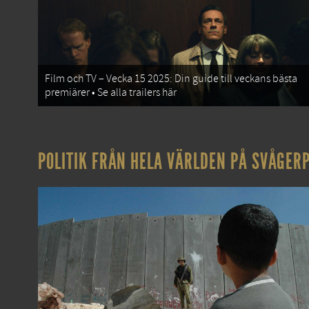
Film och TV – Vecka 15 2025: Din guide till veckans bästa
premiärer • Se alla trailers här
POLITIK FRÅN HELA VÄRLDEN PÅ SVÅGERP