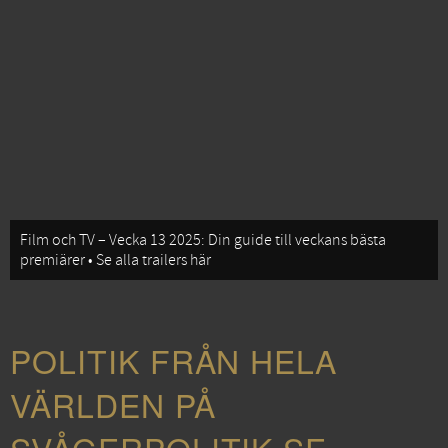
Film och TV – Vecka 13 2025: Din guide till veckans bästa
premiärer • Se alla trailers här
POLITIK FRÅN HELA
VÄRLDEN PÅ