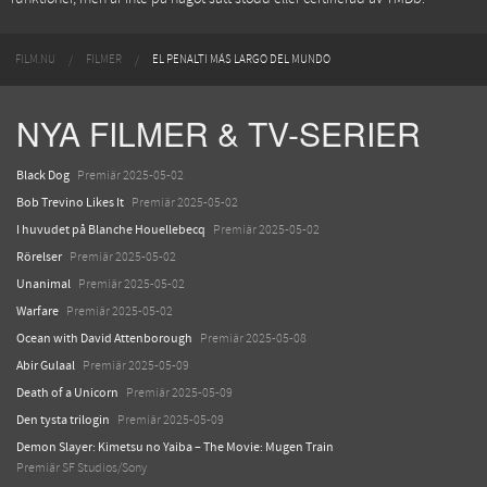
FILM.NU
FILMER
EL PENALTI MÁS LARGO DEL MUNDO
NYA FILMER & TV-SERIER
Black Dog
Premiär 2025-05-02
Bob Trevino Likes It
Premiär 2025-05-02
I huvudet på Blanche Houellebecq
Premiär 2025-05-02
Rörelser
Premiär 2025-05-02
Unanimal
Premiär 2025-05-02
Warfare
Premiär 2025-05-02
Ocean with David Attenborough
Premiär 2025-05-08
Abir Gulaal
Premiär 2025-05-09
Death of a Unicorn
Premiär 2025-05-09
Den tysta trilogin
Premiär 2025-05-09
Demon Slayer: Kimetsu no Yaiba – The Movie: Mugen Train
Premiär SF Studios/Sony