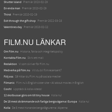
Shutter island
Premiär 2010-02-19
En enda man
Premiär 2010-02-19
Thirst
Premiär 2010-02-19
Exit through the gift shop
Premiär 2011-03-18
Valentines day
Premiär 2010-02-12
FILM.NU LÄNKAR
Om Film.nu
Historia, fakta och integritetspolicy
Kontakta Film.nu
Skriv ett mail
Redaktion
Vi som skriver för Film.nu
Medverka på Film.nu
Vill du bli filmrecensent?
Följ oss
Så hittar du Film.nu på sociala medier
Filmanic
Film.nu's English sister site – All about movies in English
Coohl
Upptäck & kolla videos!
12 skolbussar görs om till tiny house
Kolla nu!
De 18 mest skrämmande och farliga bergsvägarna i Europa
Kolla nu!
Kolla
De 8 mest hisnande bergstågturerna i Alperna