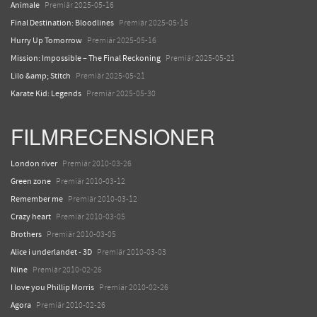
Animale
Premiär 2025-05-16
Final Destination: Bloodlines
Premiär 2025-05-16
Hurry Up Tomorrow
Premiär 2025-05-16
Mission: Impossible – The Final Reckoning
Premiär 2025-05-21
Lilo &amp; Stitch
Premiär 2025-05-21
Karate Kid: Legends
Premiär 2025-05-30
FILMRECENSIONER
London river
Premiär 2010-03-26
Green zone
Premiär 2010-03-12
Remember me
Premiär 2010-03-12
Crazy heart
Premiär 2010-03-05
Brothers
Premiär 2010-03-05
Alice i underlandet - 3D
Premiär 2010-03-03
Nine
Premiär 2010-02-26
I love you Phillip Morris
Premiär 2010-02-26
Agora
Premiär 2010-02-26