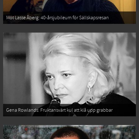
Möt Lasse Åberg: 40-årsjubileum för Sällskapsresan
Gena Rowlands: Fruktansvärt kul att klå upp grabbar