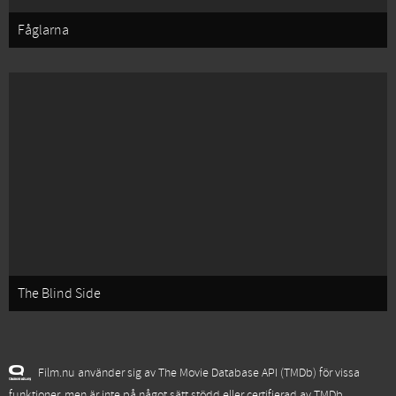
Fåglarna
The Blind Side
Film.nu använder sig av The Movie Database API (TMDb) för vissa
funktioner, men är inte på något sätt stödd eller certifierad av TMDb.