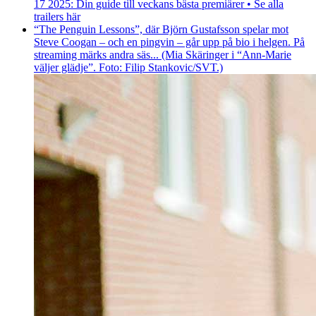
17 2025: Din guide till veckans bästa premiärer • Se alla
trailers här
“The Penguin Lessons”, där Björn Gustafsson spelar mot
Steve Coogan – och en pingvin – går upp på bio i helgen. På
streaming märks andra säs... (Mia Skäringer i “Ann-Marie
väljer glädje”. Foto: Filip Stankovic/SVT.)