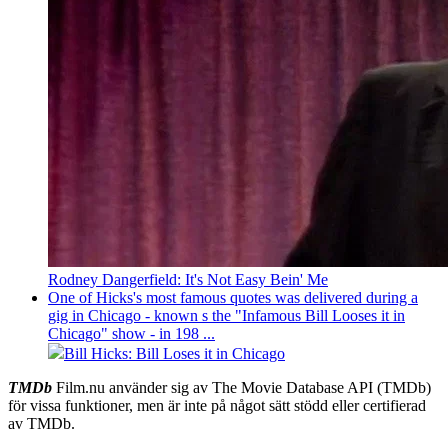
Rodney Dangerfield: It's Not Easy Bein' Me
One of Hicks's most famous quotes was delivered during a
gig in Chicago - known s the "Infamous Bill Looses it in
Chicago" show - in 198 ...
Bill Hicks: Bill Loses it in Chicago
TMDb
Film.nu använder sig av The Movie Database API (TMDb)
för vissa funktioner, men är inte på något sätt stödd eller certifierad
av TMDb.