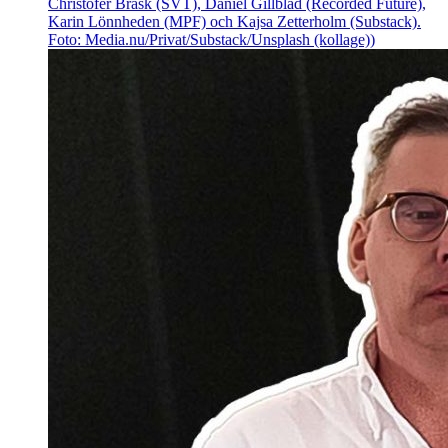
Christofer Brask (SVT), Daniel Gillblad (Recorded Future),
Karin Lönnheden (MPF) och Kajsa Zetterholm (Substack).
Foto: Media.nu/Privat/Substack/Unsplash (kollage))