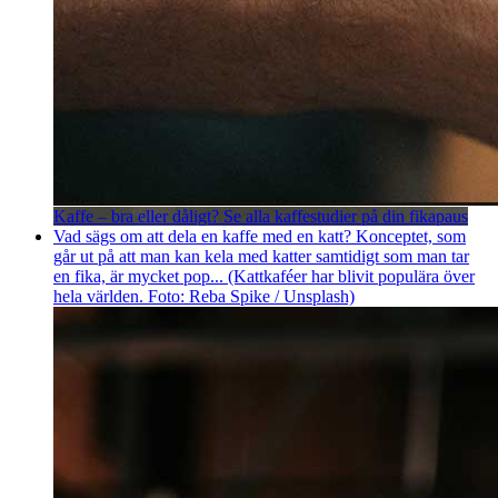
Kaffe – bra eller dåligt? Se alla kaffestudier på din fikapaus
Vad sägs om att dela en kaffe med en katt? Konceptet, som
går ut på att man kan kela med katter samtidigt som man tar
en fika, är mycket pop... (Kattkaféer har blivit populära över
hela världen. Foto: Reba Spike / Unsplash)