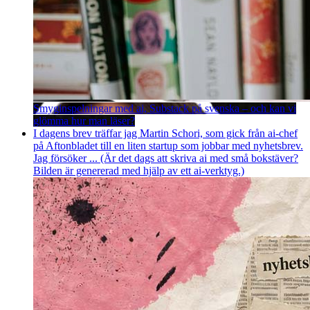
Smyginspelningar med ai, Substack på svenska – och kan vi
glömma hur man läser?
I dagens brev träffar jag Martin Schori, som gick från ai-chef
på Aftonbladet till en liten startup som jobbar med nyhetsbrev.
Jag försöker ... (Är det dags att skriva ai med små bokstäver?
Bilden är genererad med hjälp av ett ai-verktyg.)