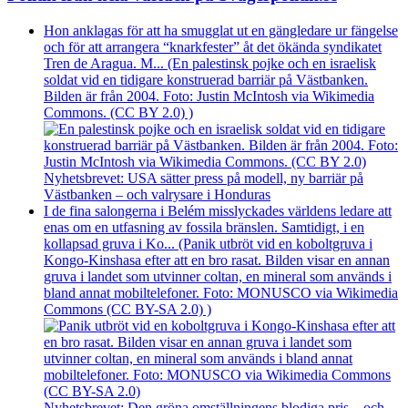
Hon anklagas för att ha smugglat ut en gängledare ur fängelse
och för att arrangera “knarkfester” åt det ökända syndikatet
Tren de Aragua. M... (En palestinsk pojke och en israelisk
soldat vid en tidigare konstruerad barriär på Västbanken.
Bilden är från 2004. Foto: Justin McIntosh via Wikimedia
Commons. (CC BY 2.0) )
Nyhetsbrevet: USA sätter press på modell, ny barriär på
Västbanken – och valrysare i Honduras
I de fina salongerna i Belém misslyckades världens ledare att
enas om en utfasning av fossila bränslen. Samtidigt, i en
kollapsad gruva i Ko... (Panik utbröt vid en koboltgruva i
Kongo-Kinshasa efter att en bro rasat. Bilden visar en annan
gruva i landet som utvinner coltan, en mineral som används i
bland annat mobiltelefoner. Foto: MONUSCO via Wikimedia
Commons (CC BY-SA 2.0) )
Nyhetsbrevet: Den gröna omställningens blodiga pris – och