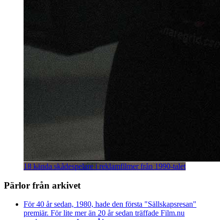
18 kända skådespelare i reklamfilmer från 1990-talet
Pärlor från arkivet
För 40 år sedan, 1980, hade den första "Sällskapsresan"
premiär. För lite mer än 20 år sedan träffade Film.nu