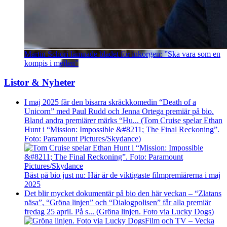
Martin Schori lämnade bladet för inkorgen: ”Ska vara som en
kompis i mejlen”
Listor & Nyheter
I maj 2025 får den bisarra skräckkomedin “Death of a
Unicorn” med Paul Rudd och Jenna Ortega premiär på bio.
Bland andra premiärer märks “Hu... (Tom Cruise spelar Ethan
Hunt i “Mission: Impossible &#8211; The Final Reckoning”.
Foto: Paramount Pictures/Skydance)
Bäst på bio just nu: Här är de viktigaste filmpremiärerna i maj
2025
Det blir mycket dokumentär på bio den här veckan – “Zlatans
näsa”, “Gröna linjen” och “Dialogpolisen” får alla premiär
fredag 25 april. På s... (Gröna linjen. Foto via Lucky Dogs)
Film och TV – Vecka