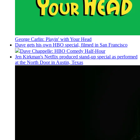
George Carlin: Playin' with Your Head
Dave gets his own HBO special, filmed in San Francisco
Dave Chappelle: HBO Comedy Half-Hour
Jen Kirkman's Netflix produced stand-up special as performed
at the North Door in Austin, Texas