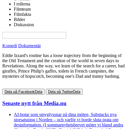
I rollerna
Filmteam
Filmfakta
Bilder
Diskussion
View this page in English on Filmanic
Komedi
Dokumentär
Eddie Izzard's routine has a loose trajectory from the beginning of
the Old Testament and the creation of the world in seven days to
Revelations. Along the way, we learn of the search for a career, bad
giraffes, Prince Philip's gaffes, toilets in French campsites, the
mysteries of hopscotch, becoming one's Dad and tranny bashing.
Dela på Facebook
Dela
Dela på Twitter
Dela
Senaste nytt från Media.nu
AI-botar som smyglyssnar på dina möten, Substacks nya
storsatsning i Norden – och varför vi borde sluta prata om
desinformation. (I sommarnyhetsbrevet möter vi bland andra