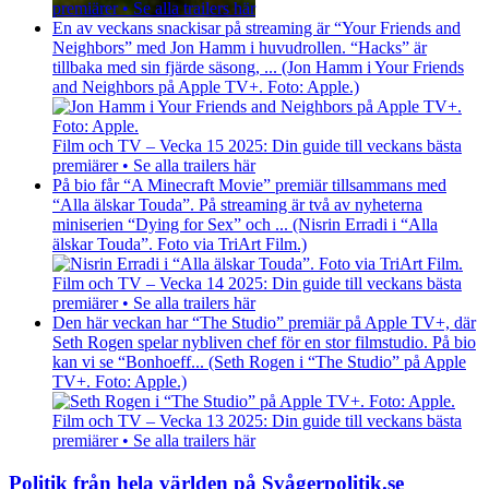
premiärer • Se alla trailers här
En av veckans snackisar på streaming är “Your Friends and
Neighbors” med Jon Hamm i huvudrollen. “Hacks” är
tillbaka med sin fjärde säsong, ... (Jon Hamm i Your Friends
and Neighbors på Apple TV+. Foto: Apple.)
Film och TV – Vecka 15 2025: Din guide till veckans bästa
premiärer • Se alla trailers här
På bio får “A Minecraft Movie” premiär tillsammans med
“Alla älskar Touda”. På streaming är två av nyheterna
miniserien “Dying for Sex” och ... (Nisrin Erradi i “Alla
älskar Touda”. Foto via TriArt Film.)
Film och TV – Vecka 14 2025: Din guide till veckans bästa
premiärer • Se alla trailers här
Den här veckan har “The Studio” premiär på Apple TV+, där
Seth Rogen spelar nybliven chef för en stor filmstudio. På bio
kan vi se “Bonhoeff... (Seth Rogen i “The Studio” på Apple
TV+. Foto: Apple.)
Film och TV – Vecka 13 2025: Din guide till veckans bästa
premiärer • Se alla trailers här
Politik från hela världen på Svågerpolitik.se