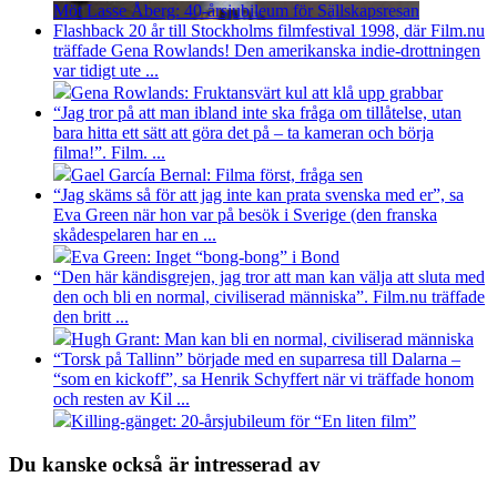
Möt Lasse Åberg: 40-årsjubileum för Sällskapsresan
Flashback 20 år till Stockholms filmfestival 1998, där Film.nu
träffade Gena Rowlands! Den amerikanska indie-drottningen
var tidigt ute ...
Gena Rowlands: Fruktansvärt kul att klå upp grabbar
“Jag tror på att man ibland inte ska fråga om tillåtelse, utan
bara hitta ett sätt att göra det på – ta kameran och börja
filma!”. Film. ...
Gael García Bernal: Filma först, fråga sen
“Jag skäms så för att jag inte kan prata svenska med er”, sa
Eva Green när hon var på besök i Sverige (den franska
skådespelaren har en ...
Eva Green: Inget “bong-bong” i Bond
“Den här kändisgrejen, jag tror att man kan välja att sluta med
den och bli en normal, civiliserad människa”. Film.nu träffade
den britt ...
Hugh Grant: Man kan bli en normal, civiliserad människa
“Torsk på Tallinn” började med en suparresa till Dalarna –
“som en kickoff”, sa Henrik Schyffert när vi träffade honom
och resten av Kil ...
Killing-gänget: 20-årsjubileum för “En liten film”
Du kanske också är intresserad av