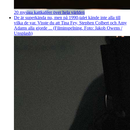
20 mysiga kattkaféer över hela världen
De är superkända nu, men på 1990-talet kände inte alla till
vilka de var. Visste du att Tina Fey, Stephen Colbert och Amy
Adams alla gjorde ... (Filminspelning. Foto: Jakob Owens /
Unsplash)