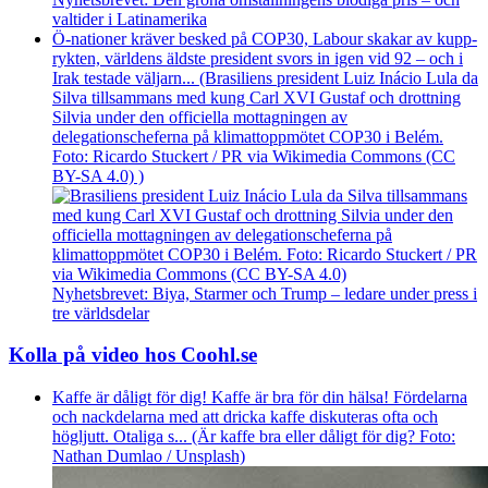
valtider i Latinamerika
Ö-nationer kräver besked på COP30, Labour skakar av kupp­
rykten, världens äldste president svors in igen vid 92 – och i
Irak testade väljarn... (Brasiliens president Luiz Inácio Lula da
Silva tillsammans med kung Carl XVI Gustaf och drottning
Silvia under den officiella mottagningen av
delegationscheferna på klimattoppmötet COP30 i Belém.
Foto: Ricardo Stuckert / PR via Wikimedia Commons (CC
BY-SA 4.0) )
Nyhetsbrevet: Biya, Starmer och Trump – ledare under press i
tre världsdelar
Kolla på video hos Coohl.se
Kaffe är dåligt för dig! Kaffe är bra för din hälsa! Fördelarna
och nackdelarna med att dricka kaffe diskuteras ofta och
högljutt. Otaliga s... (Är kaffe bra eller dåligt för dig? Foto:
Nathan Dumlao / Unsplash)