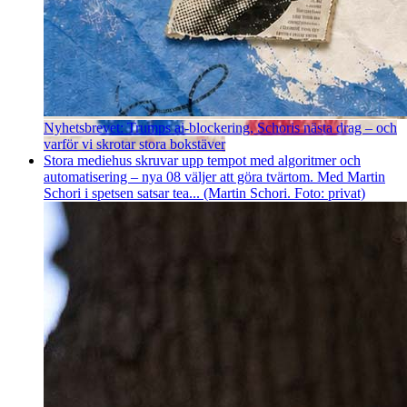
Nyhetsbrevet: Trumps ai-blockering, Schoris nästa drag – och
varför vi skrotar stora bokstäver
Stora mediehus skruvar upp tempot med algoritmer och
automatisering – nya 08 väljer att göra tvärtom. Med Martin
Schori i spetsen satsar tea... (Martin Schori. Foto: privat)