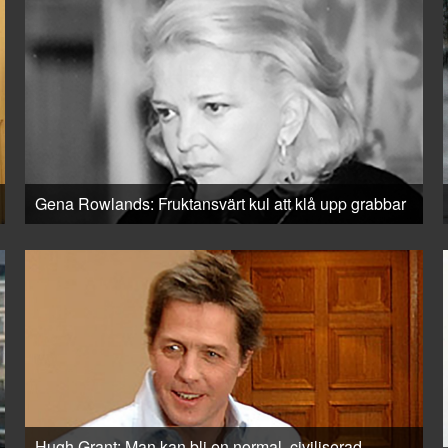
Gena Rowlands: Fruktansvärt kul att klå upp grabbar
Hugh Grant: Man kan bli en normal, civiliserad