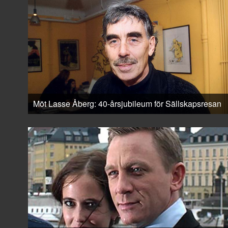
Möt Lasse Åberg: 40-årsjubileum för Sällskapsresan