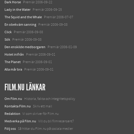
Dark Horse
Premiär 2006-09-22
Lady in the Water
Premiär 2006-09-15
The Squid and the Whale
Premiär 2006-07-07
En obekväm sanning
Premiär 2006-09-08
Click
Premiär 2006-09-08
Sök
Premiär 2006-09-08
Den enskilde medborgaren
Premiär 2006-01-09
Hotet inifrån
Premiär 2006-09-01
The Planet
Premiär 2006-09-01
Alla mår bra
Premiär 2006-09-01
FILM.NU LÄNKAR
Om Film.nu
Historia, fakta och integritetspolicy
Kontakta Film.nu
Skriv ett mail
Redaktion
Vi som skriver för Film.nu
Medverka på Film.nu
Vill du bli filmrecensent?
Följ oss
Så hittar du Film.nu på sociala medier