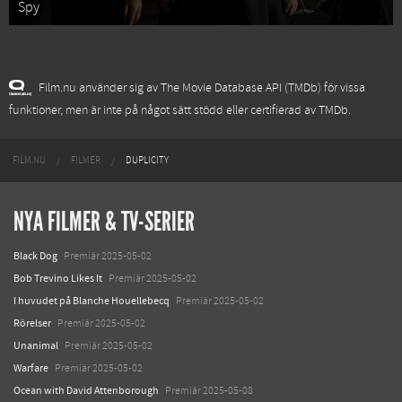
Spy
Film.nu använder sig av The Movie Database API (TMDb) för vissa
funktioner, men är inte på något sätt stödd eller certifierad av TMDb.
FILM.NU
FILMER
DUPLICITY
NYA FILMER & TV-SERIER
Black Dog
Premiär 2025-05-02
Bob Trevino Likes It
Premiär 2025-05-02
I huvudet på Blanche Houellebecq
Premiär 2025-05-02
Rörelser
Premiär 2025-05-02
Unanimal
Premiär 2025-05-02
Warfare
Premiär 2025-05-02
Ocean with David Attenborough
Premiär 2025-05-08