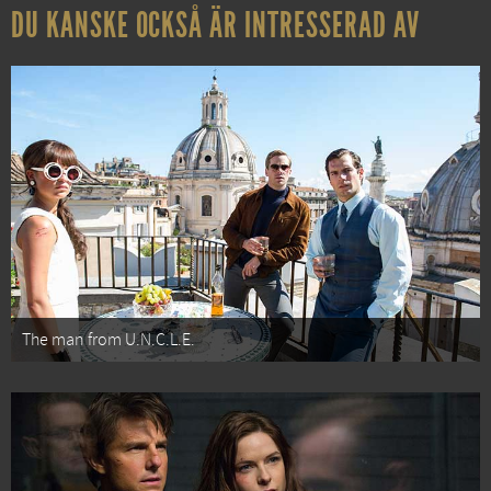
DU KANSKE OCKSÅ ÄR INTRESSERAD AV
The man from U.N.C.L.E.