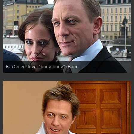
Eva Green: Inget “bong-bong” i Bond