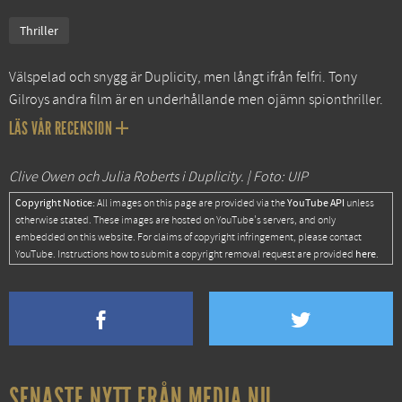
Thriller
Välspelad och snygg är Duplicity, men långt ifrån felfri. Tony
Gilroys andra film är en underhållande men ojämn spionthriller.
LÄS VÅR RECENSION
Clive Owen och Julia Roberts i Duplicity. | Foto: UIP
Copyright Notice:
YouTube API
All images on this page are provided via the
unless
otherwise stated. These images are hosted on YouTube's servers, and only
embedded on this website. For claims of copyright infringement, please contact
here
YouTube. Instructions how to submit a copyright removal request are provided
.
SENASTE NYTT FRÅN MEDIA.NU