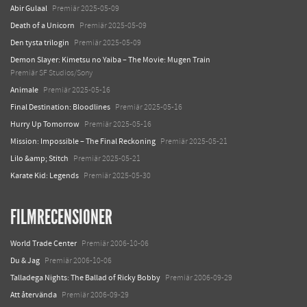
Abir Gulaal
Premiär 2025-05-09
Death of a Unicorn
Premiär 2025-05-09
Den tysta trilogin
Premiär 2025-05-09
Demon Slayer: Kimetsu no Yaiba – The Movie: Mugen Train
Premiär SF Studios/Sony
Animale
Premiär 2025-05-16
Final Destination: Bloodlines
Premiär 2025-05-16
Hurry Up Tomorrow
Premiär 2025-05-16
Mission: Impossible – The Final Reckoning
Premiär 2025-05-21
Lilo &amp; Stitch
Premiär 2025-05-21
Karate Kid: Legends
Premiär 2025-05-30
FILMRECENSIONER
World Trade Center
Premiär 2006-10-06
Du & Jag
Premiär 2006-10-06
Talladega Nights: The Ballad of Ricky Bobby
Premiär 2006-09-29
Att återvända
Premiär 2006-09-29