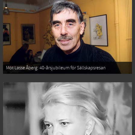
Möt Lasse Åberg: 40-årsjubileum för Sällskapsresan